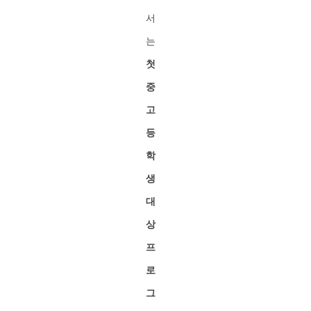
서
는
첫
중
고
등
학
생
대
상
프
로
그