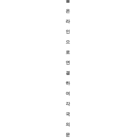
을
온
라
인
으
로
연
결
하
여
각
국
의
문