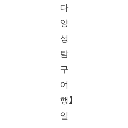
다
양
성
탐
구
여
행】
일