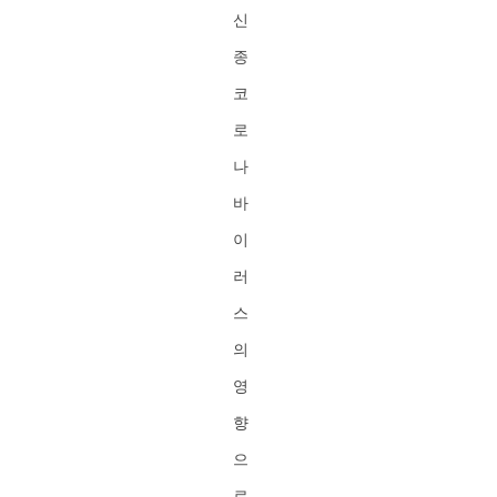
신
종
코
로
나
바
이
러
스
의
영
향
으
로