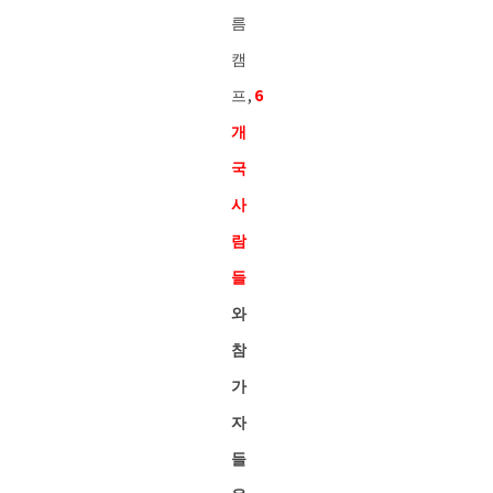
름
캠
프,
6
개
국
사
람
들
와
참
가
자
들