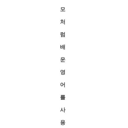
모
처
럼
배
운
영
어
를
사
용