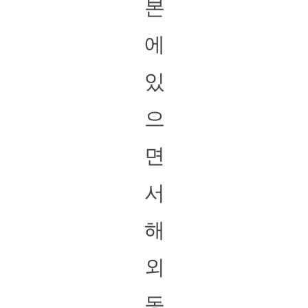
본
에
있
으
면
서
해
외
동