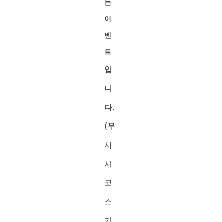
는
이
벤
트
입
니
다.
(무
사
시
코
스
기