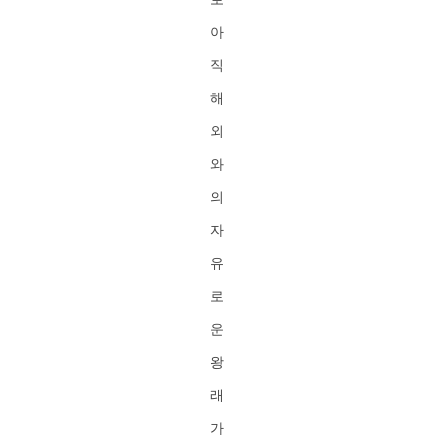
아
직
해
외
와
의
자
유
로
운
왕
래
가