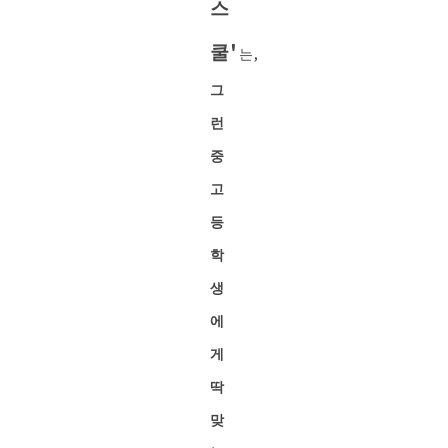
스
쿨'
는,
그
런
중
고
등
학
생
에
게
딱
맞