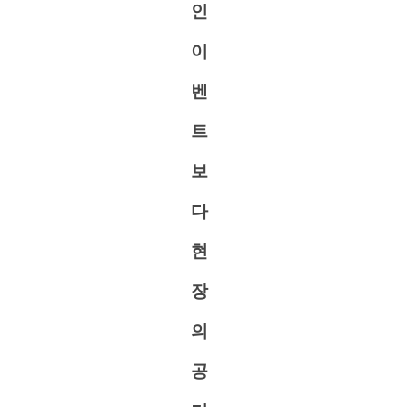
인
이
벤
트
보
다
현
장
의
공