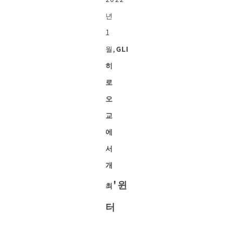
년
1
월,
GLI
히
로
오
교
에
서
개
'윈
최
터