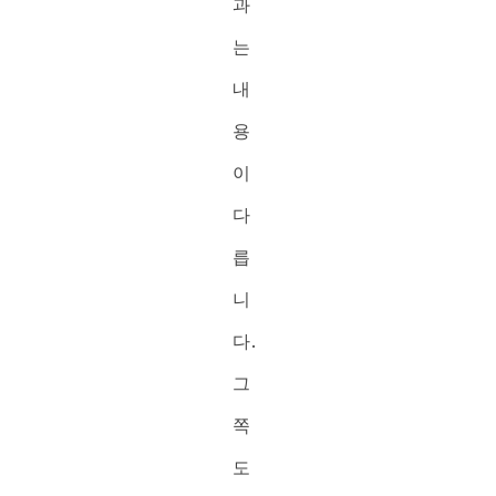
과
는
내
용
이
다
릅
니
다.
그
쪽
도