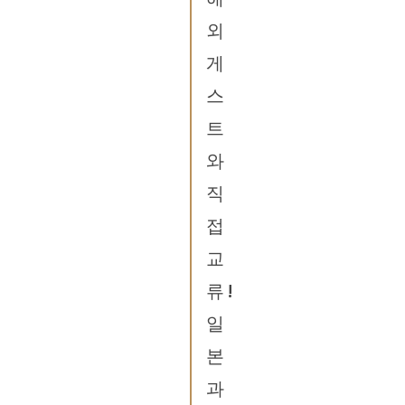
외
게
스
트
와
직
접
교
류!
일
본
과