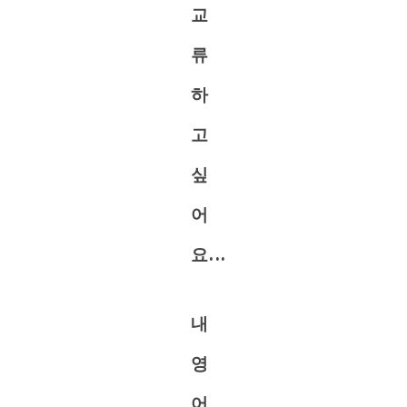
교
류
하
고
싶
어
요...
내
영
어