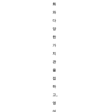
화
와
다
양
한
가
치
관
을
접
하
고,
영
어