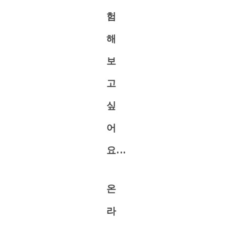
험
해
보
고
싶
어
요...
온
라