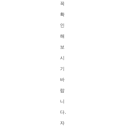
꼭
확
인
해
보
시
기
바
랍
니
다.
자