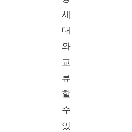
세
대
와
교
류
할
수
있