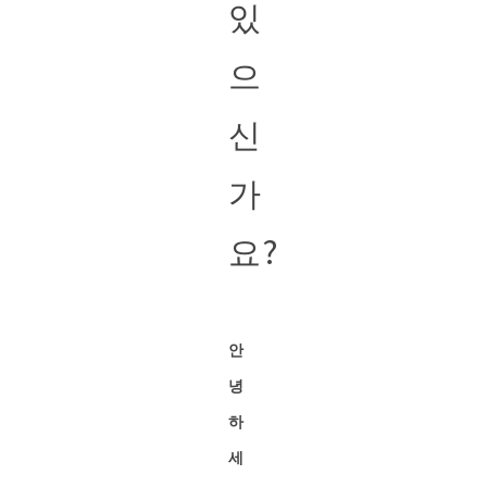
있
으
신
가
요?
안
녕
하
세