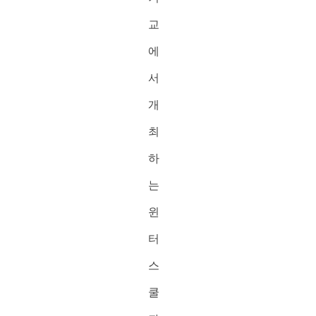
교
에
서
개
최
하
는
윈
터
스
쿨