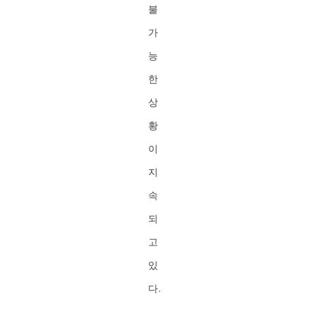
불
가
능
한
상
황
이
지
속
되
고
있
다.