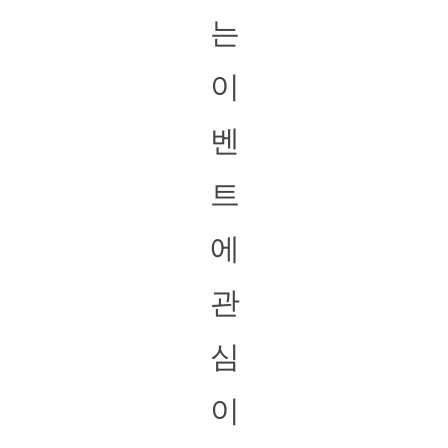
는
이
벤
트
에
관
심
이