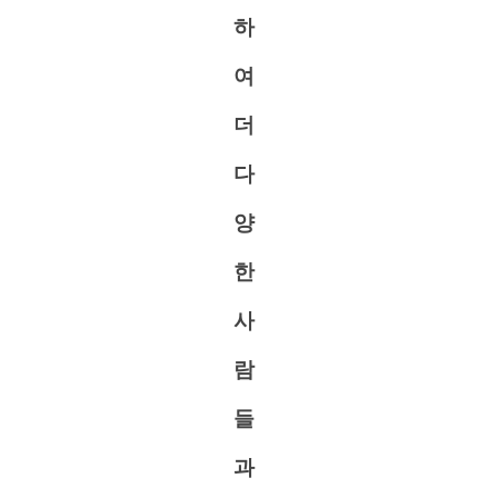
하
여
더
다
양
한
사
람
들
과