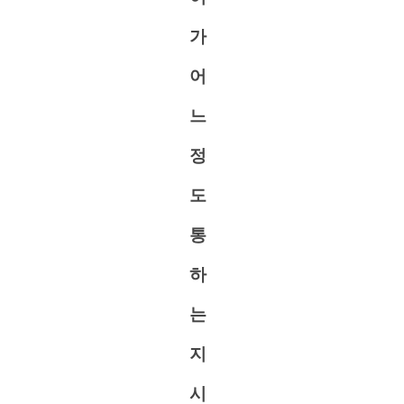
가
어
느
정
도
통
하
는
지
시