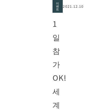
이
2021.12.10
벤
트
1
일
참
가
OK!
세
계