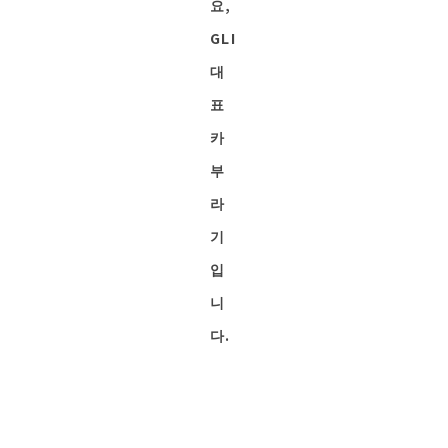
요,
GLI
대
표
카
부
라
기
입
니
다.