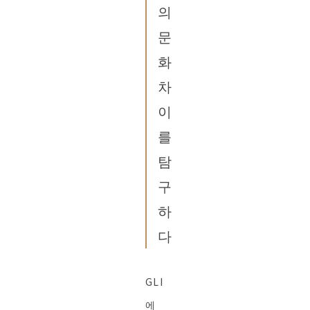
의
문
화
차
이
를
탐
구
하
다
GLI
에