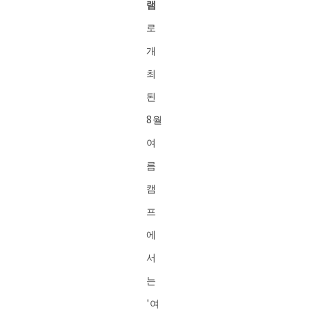
램
로
개
최
된
8월
여
름
캠
프
에
서
는
'여