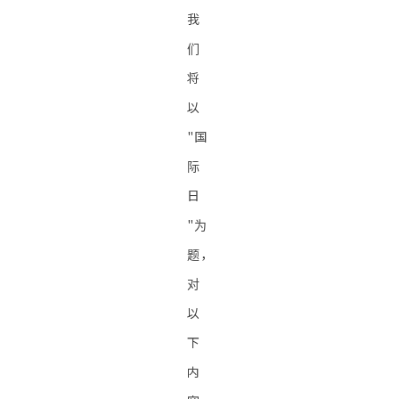
我
们
将
以
"国
际
日
"为
题，
对
以
下
内