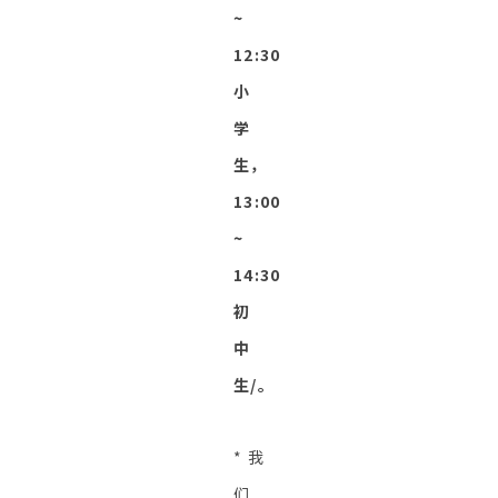
~
12:30
小
学
生，
13:00
~
14:30
初
中
生/。
* 我
们