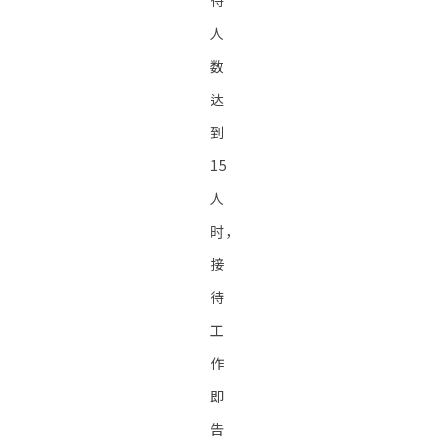
待
人
数
达
到
15
人
时，
接
待
工
作
即
告