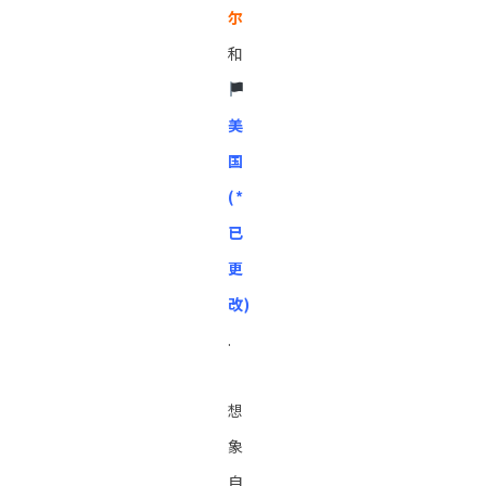
尔
和
󠁵󠁳󠁣󠁡󠁿
美
国
(*
已
更
改)
.
想
象
自