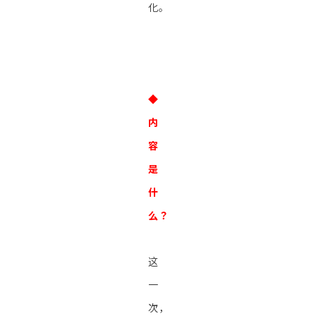
化。
◆
内
容
是
什
么？
这
一
次，