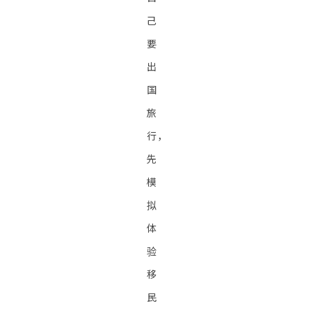
己
要
出
国
旅
行，
先
模
拟
体
验
移
民