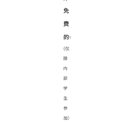
免
费
的
!
(仅
限
内
部
学
生
参
加）