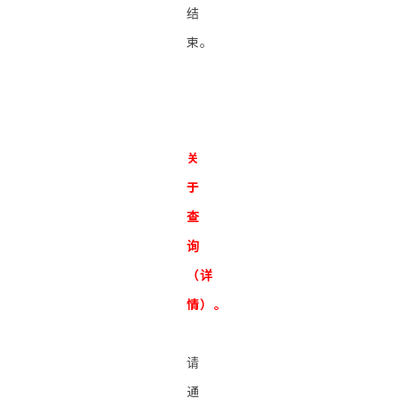
结
束。
关
于
查
询
（详
情）。
请
通