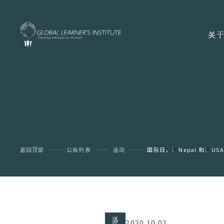
关于
返回顶部
公告列表
活动
国际日，
󠁵󠁳󠁣󠁡󠁿Nepal 和
󠁵󠁳󠁣󠁡󠁿USA
活
2020.10.02