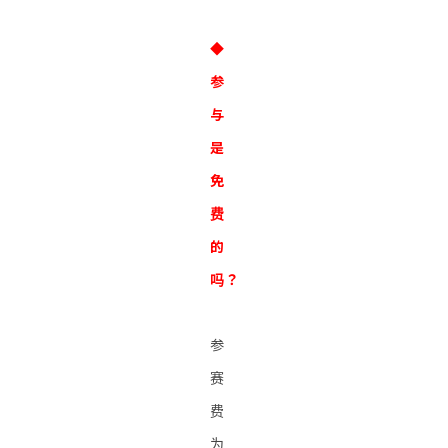
◆
参
与
是
免
费
的
吗？
参
赛
费
为