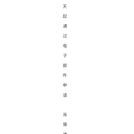
天
起
通
过
电
子
邮
件
申
请
当
接