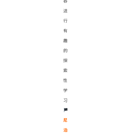
容
进
行
有
趣
的
探
索
性
学
习
󠁵󠁳󠁣󠁡󠁿
尼
泊