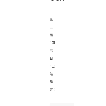
第
三
届
"国
际
日
"已
经
确
定！