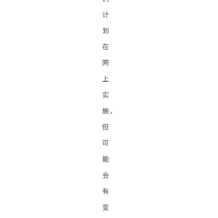
计
划
在
网
上
实
施，
但
可
能
会
有
变