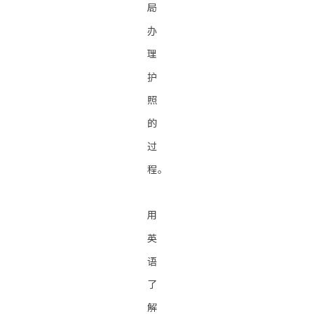
局
办
理
护
照
的
过
程。
用
英
语
了
解