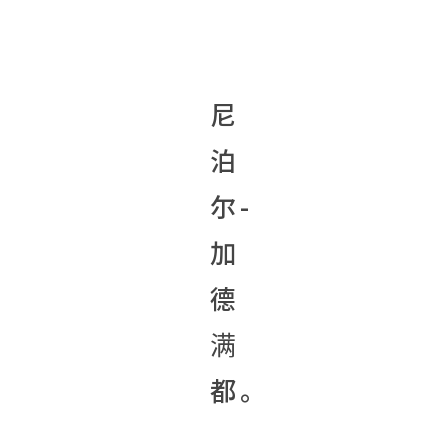
尼
泊
尔-
加
德
满
都。