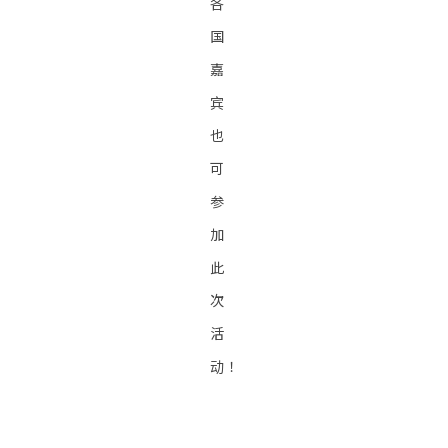
各
国
嘉
宾
也
可
参
加
此
次
活
动！