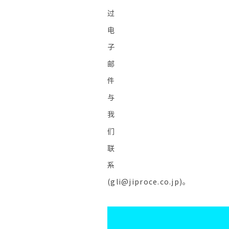
过
电
子
邮
件
与
我
们
联
系
(gli@jiproce.co.jp)。