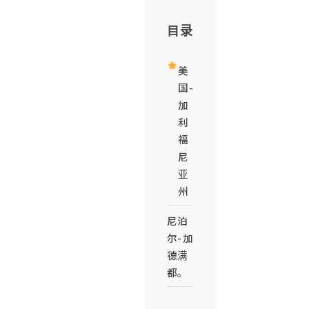
目录
美
国-
加
利
福
尼
亚
州
尼泊
尔-加
德满
都。