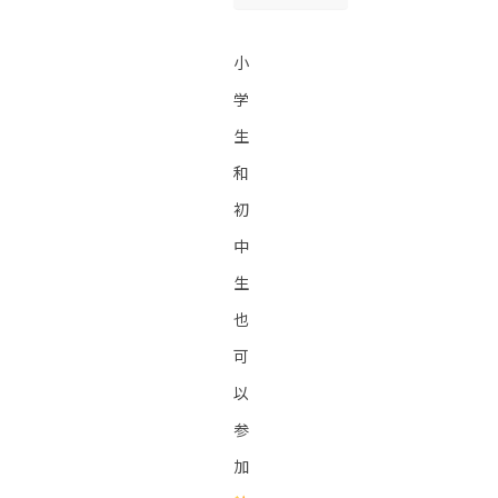
小
学
生
和
初
中
生
也
可
以
参
加