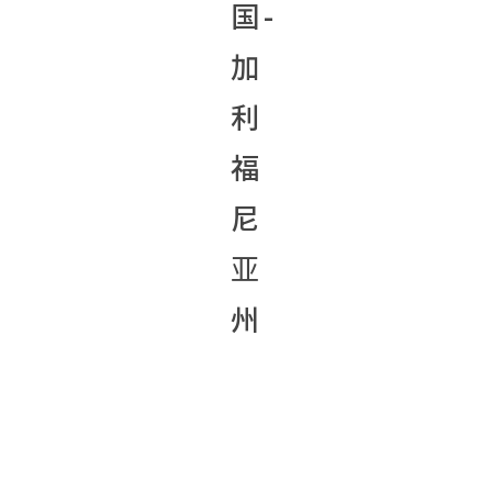
国-
加
利
福
尼
亚
州