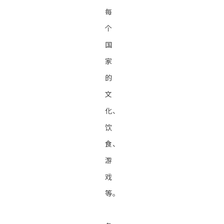
每
个
国
家
的
文
化、
饮
食、
游
戏
等。