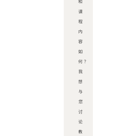
和
课
程
内
容
如
何？
我
想
与
您
讨
论
教