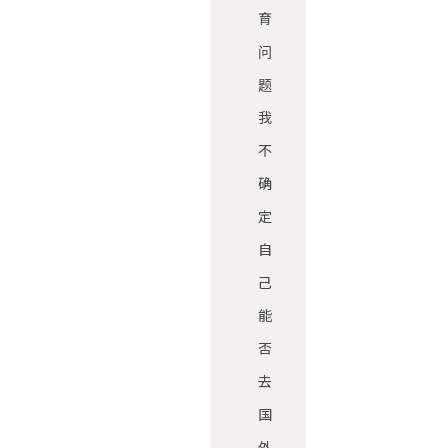
育
问
题
我
不
确
定
自
己
能
否
去
国
外