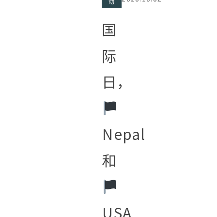
动
国
际
日，
󠁵󠁳󠁣󠁡󠁿Nepal
和
󠁵󠁳󠁣󠁡󠁿USA