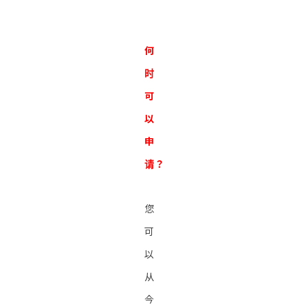
何
时
可
以
申
请？
您
可
以
从
今