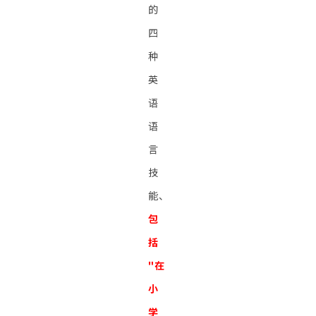
的
四
种
英
语
语
言
技
能、
包
括
"在
小
学