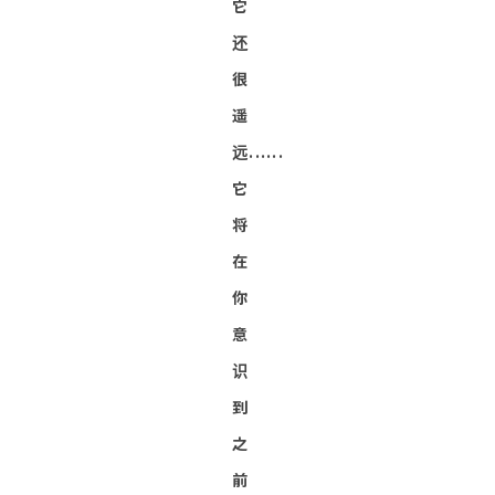
它
还
很
遥
远......
它
将
在
你
意
识
到
之
前