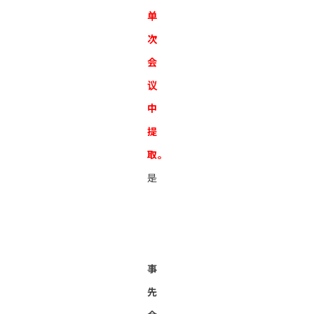
单
次
会
议
中
提
取。
是
事
先