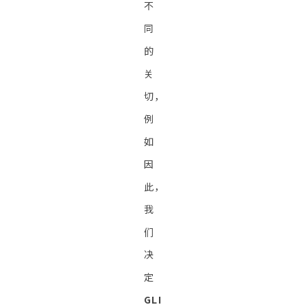
不
同
的
关
切，
例
如
因
此，
我
们
决
定
GLI