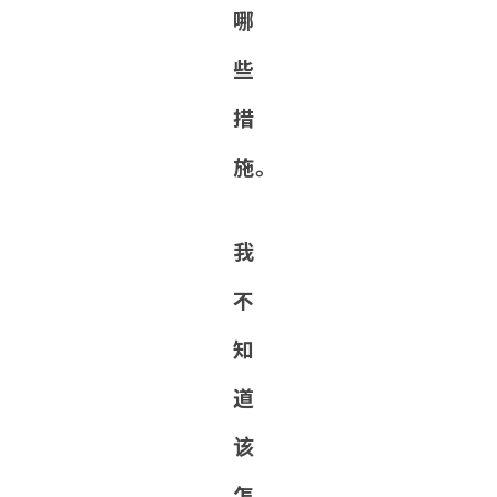
哪
些
措
施。
我
不
知
道
该
怎