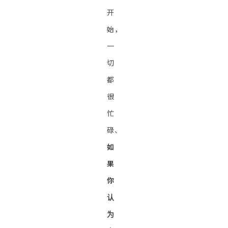
开
始，
一
切
都
很
忙
碌、
如
果
你
认
为