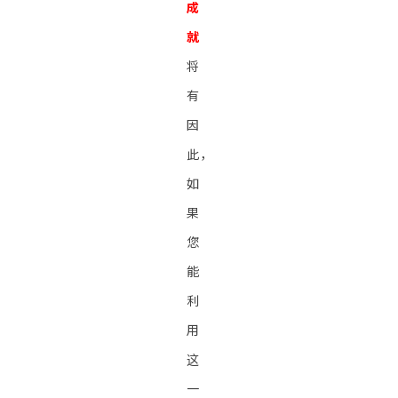
成
就
将
有
因
此，
如
果
您
能
利
用
这
一