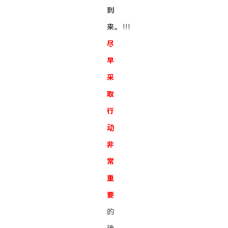
到
来。
!!!
尽
早
采
取
行
动
非
常
重
要
的