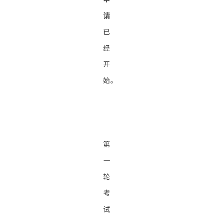
请
已
经
开
始。
第
一
轮
考
试