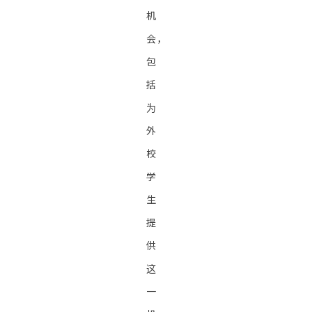
机
会，
包
括
为
外
校
学
生
提
供
这
一