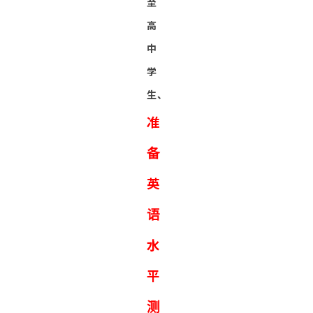
至
高
中
学
生、
准
备
英
语
水
平
测