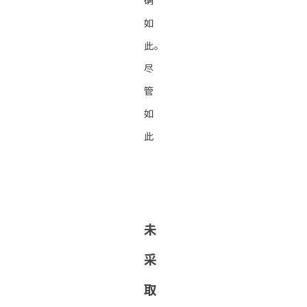
确
如
此。
尽
管
如
此
未
采
取