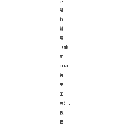
会
进
行
辅
导
（使
用
LINE
聊
天
工
具），
课
程