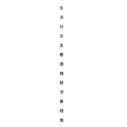
备
课
程
是
主
要
措
施
和
次
要
措
施