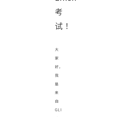
考
试！
大
家
好，
我
是
来
自
GLI