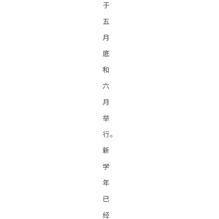
于
五
月
底
和
六
月
举
行。
新
学
年
已
经