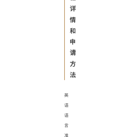
详
情
和
申
请
方
法
英
语
语
言
准