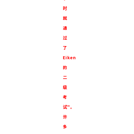
时
就
通
过
了
Eiken
的
二
级
考
试"。
许
多