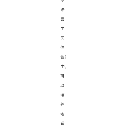
语
言
学
习
倡
议）
中，
可
以
培
养
地
道