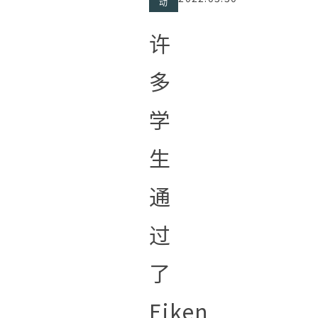
动
许
多
学
生
通
过
了
Eiken