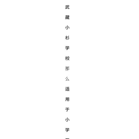
武
藏
小
杉
学
校
那
么
适
用
于
小
学