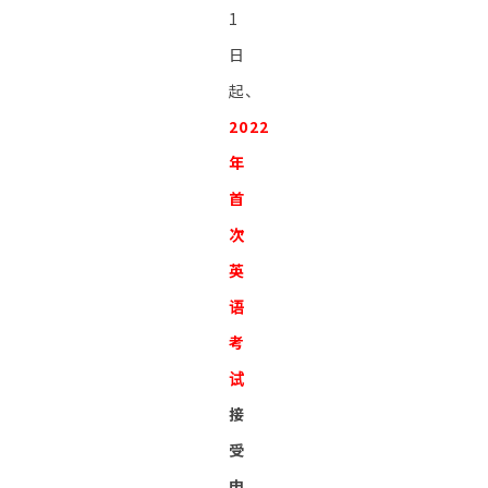
1
日
起、
2022
年
首
次
英
语
考
试
接
受
申