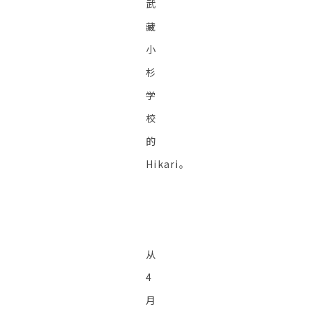
武
藏
小
杉
学
校
的
Hikari。
从
4
月