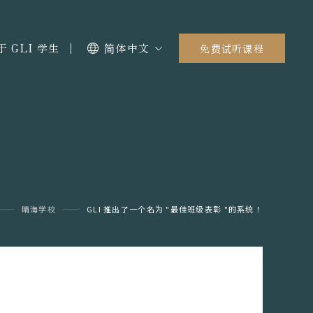
于 GLI 学生
简体中文
免费试听课程
晴海学校
GLI 推出了一个名为 "最佳班级表彰 "的系统！