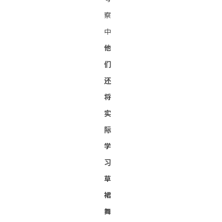
察
中
他
们
还
将
实
际
学
习
草
裙
舞