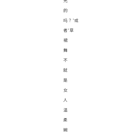
光
的
吗？'或
者'草
裙
舞
不
就
是
女
人
温
柔
婉