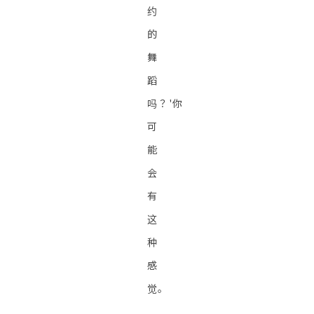
约
的
舞
蹈
吗？'你
可
能
会
有
这
种
感
觉。