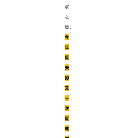
察
之
后、
今
年
夏
天
的
又
一
次
夏
威