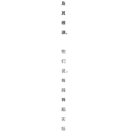
及
其
根
源。
他
们
说，
每
段
舞
蹈
实
际