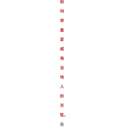
如
何
尊
重
夏
威
夷
当
地
人
的
天
性。
是