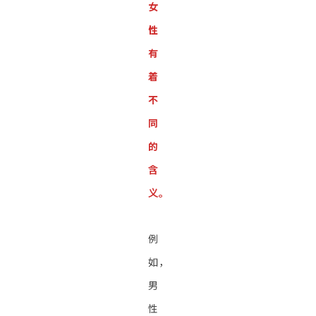
女
性
有
着
不
同
的
含
义。
例
如，
男
性