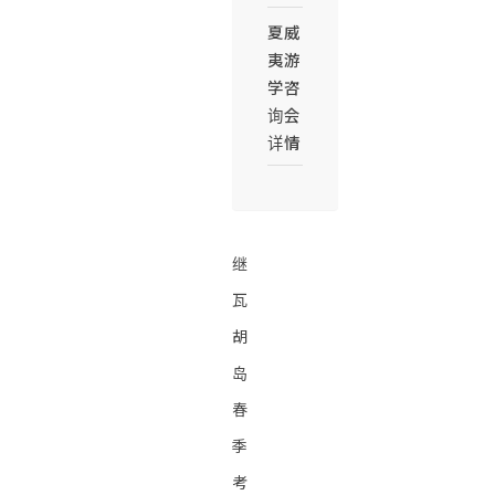
夏威
夷游
学咨
询会
详情
继
瓦
胡
岛
春
季
考