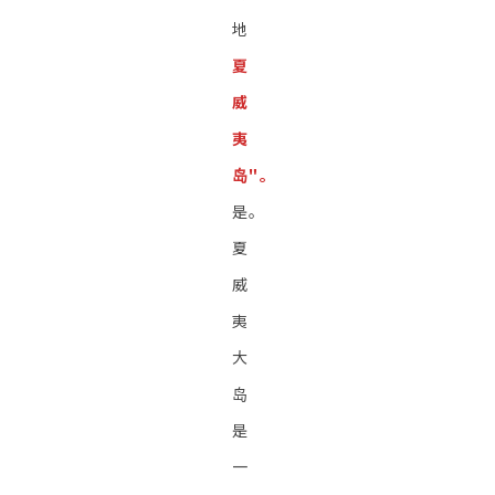
地
夏
威
夷
岛"。
是。
夏
威
夷
大
岛
是
一