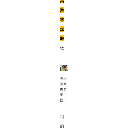
夷
游
学
之
旅
做！
春季
夏威
夷游
学
团。
目
的