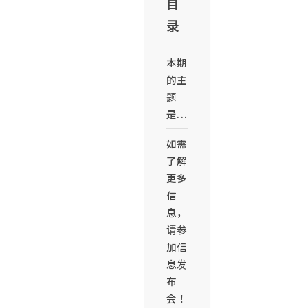
目
录
本期
的主
题
是...
如需
了解
更多
信
息，
请参
加信
息发
布
会！