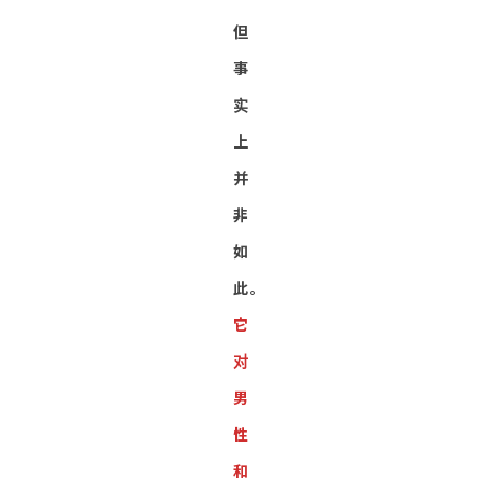
但
事
实
上
并
非
如
此。
它
对
男
性
和