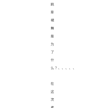
跳
草
裙
舞
是
为
了
什
么？、、、、、
在
这
次
考