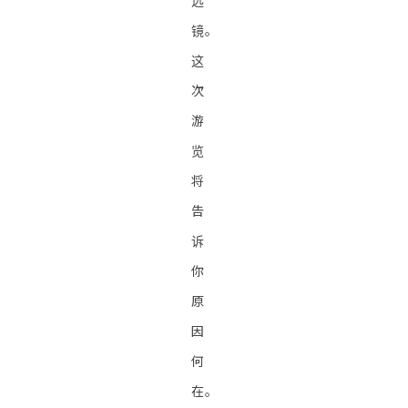
远
镜。
这
次
游
览
将
告
诉
你
原
因
何
在。