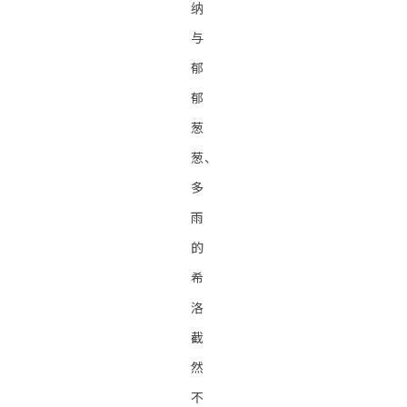
纳
与
郁
郁
葱
葱、
多
雨
的
希
洛
截
然
不