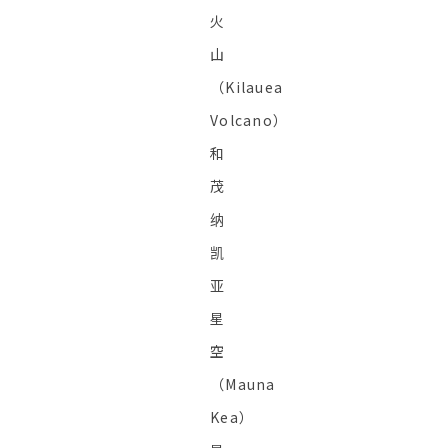
火
山
（Kilauea
Volcano）
和
茂
纳
凯
亚
星
空
（Mauna
Kea）