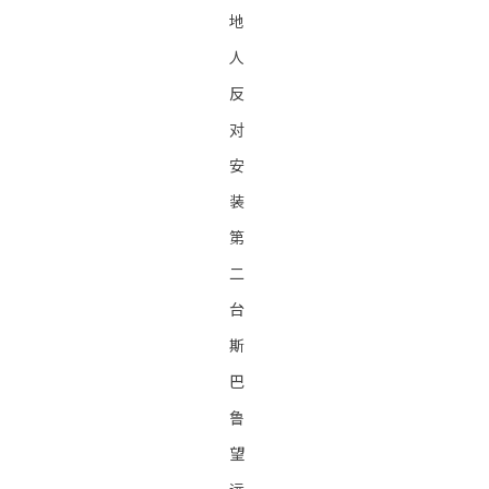
地
人
反
对
安
装
第
二
台
斯
巴
鲁
望