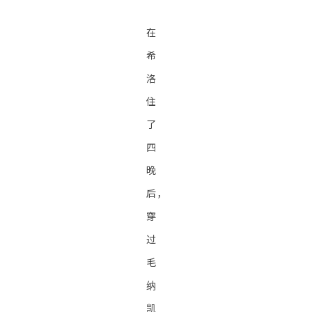
在
希
洛
住
了
四
晚
后，
穿
过
毛
纳
凯