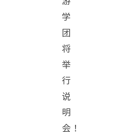
游
学
团
将
举
行
说
明
会！