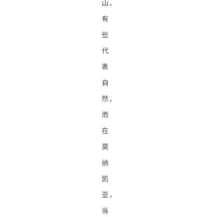
山，
有
些
代
表
自
然，
而
在
莫
纳
凯
亚，
当