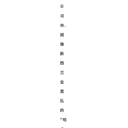
草
裙
舞、
就
像
新
西
兰
全
黑
队
的
"哈