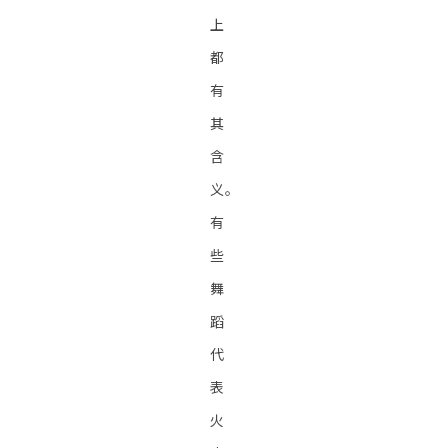
上
都
有
其
含
义。
有
些
舞
蹈
代
表
火