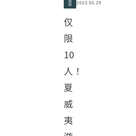
活
2023.05.29
动
仅
限
10
人！
夏
威
夷