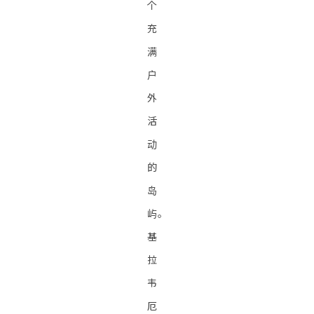
个
充
满
户
外
活
动
的
岛
屿。
基
拉
韦
厄