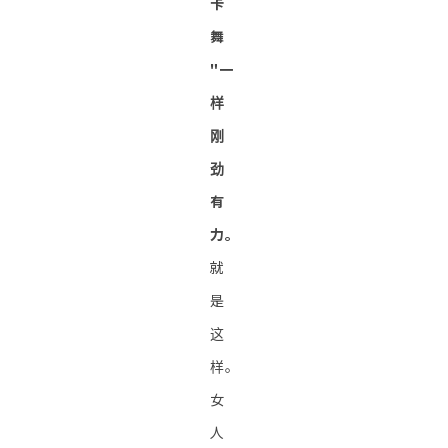
卡
舞
"一
样
刚
劲
有
力。
就
是
这
样。
女
人