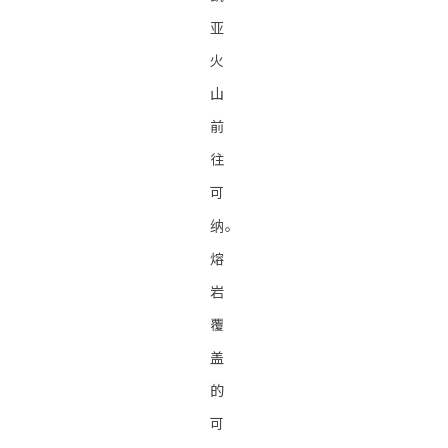
亚
火
山
前
往
可
纳。
熔
岩
覆
盖
的
可