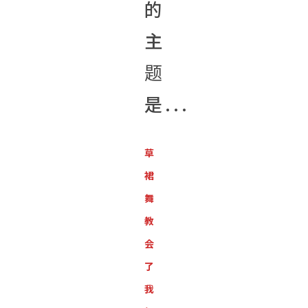
的
主
题
是...
草
裙
舞
教
会
了
我