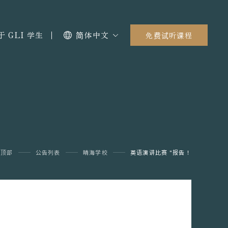
于 GLI 学生
简体中文
免费试听课程
回顶部
公告列表
晴海学校
英语演讲比赛 "报告！