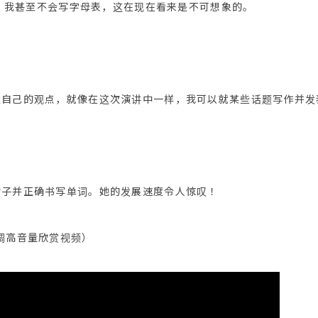
习时，我甚至不会写字母表，这在现在看来是不可想象的。
达自己的观点，就像在这次演讲中一样，我可以就某些话题写作并发
句子并正确书写单词。她的发展速度令人惊叹！
调高音量欣赏视频）