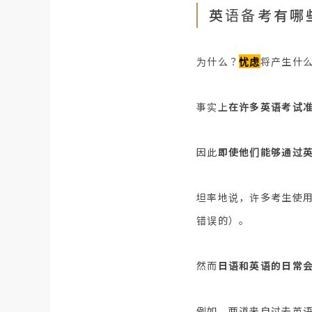
英语备考有哪
为什么？
忧虑
将产生什
事实上
在许多英语考试
因此
即使他们能够通过
坦率地说，许多考生使用
错误的）。
然而
日语和英语的日常
例如，两道来自过去英