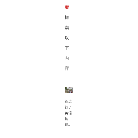
案
探
索
以
下
内
容
还进
行了
英语
访
谈。