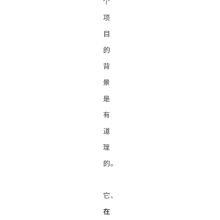
个
项
目
的
背
景
是
有
道
理
的。
它、
在