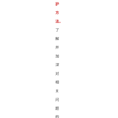
护
方
法。
了
解
并
加
深
对
相
关
问
题
的