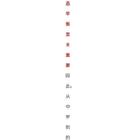
态
平
衡
至
关
重
要
因
此。
从
中
学
到
的