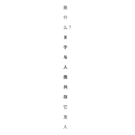
是
什
么？
关
于
与
人
类
共
存
它
发
人