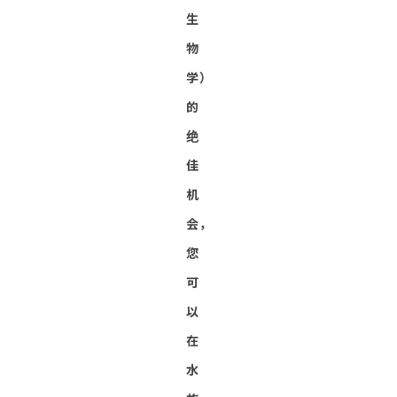
生
物
学）
的
绝
佳
机
会，
您
可
以
在
水