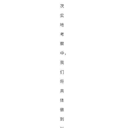
次
实
地
考
察
中，
我
们
将
具
体
做
到