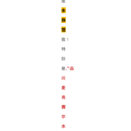
是
水
族
馆
致！
特
别
是
."
品
川
麦
克
赛
尔
水