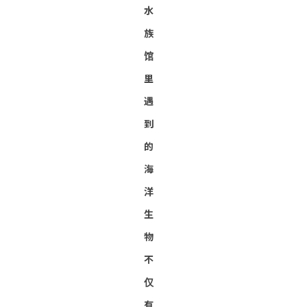
水
族
馆
里
遇
到
的
海
洋
生
物
不
仅
有