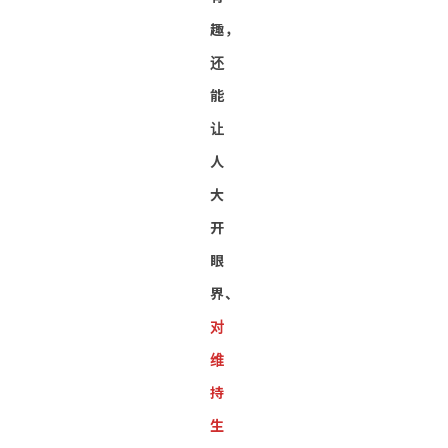
趣，
还
能
让
人
大
开
眼
界、
对
维
持
生