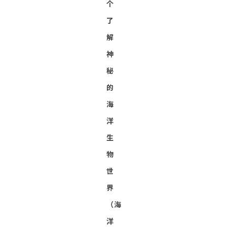
个
了
解
神
秘
的
海
洋
生
物
世
界
（海
洋