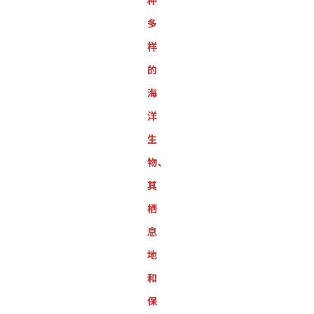
种
多
样
的
海
洋
生
物、
其
栖
息
地
和
保