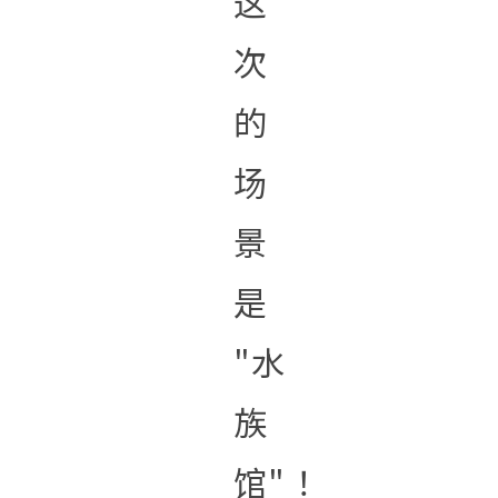
这
次
的
场
景
是
"水
族
馆"！