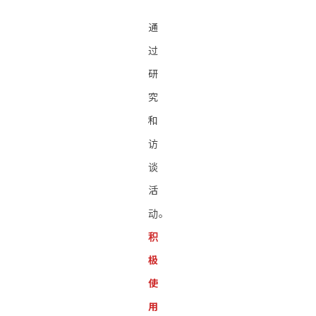
通
过
研
究
和
访
谈
活
动。
积
极
使
用