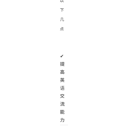
以
下
几
点
✔︎
提
高
英
语
交
流
能
力