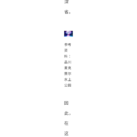
深
省。
参考
资
料：
品川
麦克
赛尔
水上
公园
因
此，
在
这