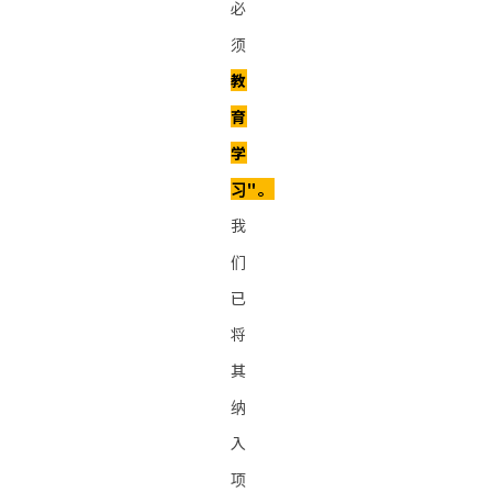
必
须
教
育
学
习"。
我
们
已
将
其
纳
入
项