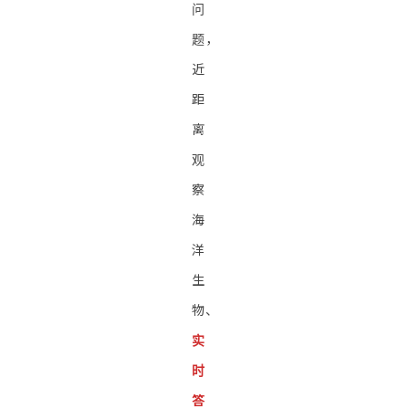
问
题，
近
距
离
观
察
海
洋
生
物、
实
时
答