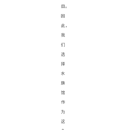
目。
因
此，
我
们
选
择
水
族
馆
作
为
这