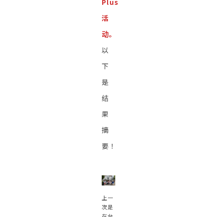
Plus
活
动。
以
下
是
结
果
摘
要！
上一
次是
在台