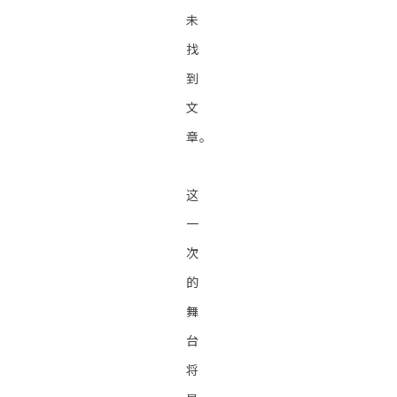
未
找
到
文
章。
这
一
次
的
舞
台
将