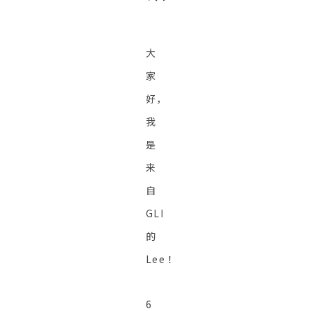
大
家
好，
我
是
来
自
GLI
的
Lee！
6