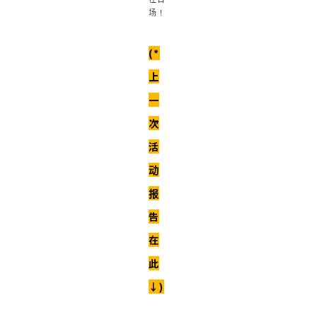
场！
(*
上
一
次
活
动
报
告
在
此
↓)