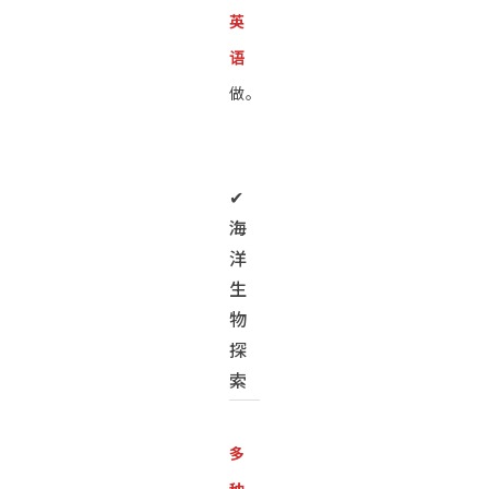
英
语
做。
✔︎
海
洋
生
物
探
索
多