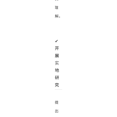
理
解。
✔︎
开
展
实
地
研
究
提
出