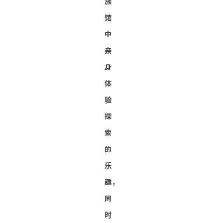
族
馆
中
亲
身
体
验
探
索
的
乐
趣，
同
时