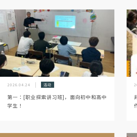
2026.04.24
活动
2
第一：[职业探索讲习班]，面向初中和高中
学生！