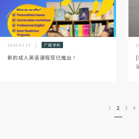
2026.03.19
广尾学校
2
新的成人英语课程现已推出！
1
2
3
4