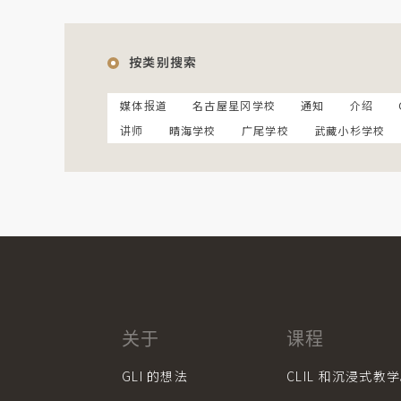
按类别搜索
媒体报道
名古屋星冈学校
通知
介绍
讲师
晴海学校
广尾学校
武藏小杉学校
关于
课程
GLI 的想法
CLIL 和沉浸式教