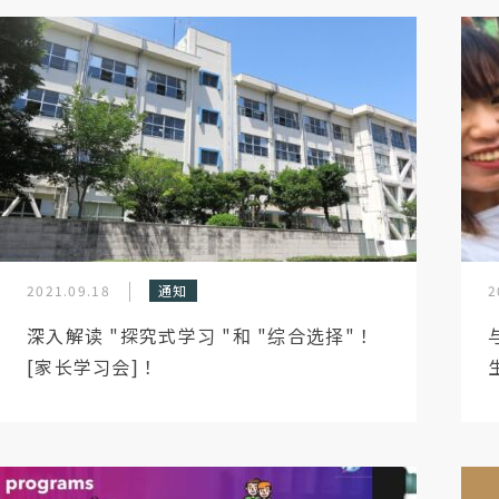
2021.09.18
通知
2
深入解读 "探究式学习 "和 "综合选择"！
[家长学习会]！