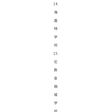
14.
海
盖
特
学
校
15.
伦
敦
金
融
城
学
校