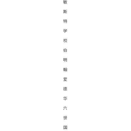
敏
斯
特
学
校
伯
明
翰
爱
德
华
六
世
国