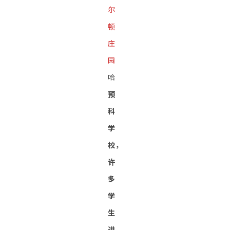
尔
顿
庄
园
哈
预
科
学
校，
许
多
学
生
进