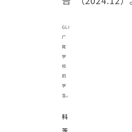
告"（2024.12
GLI
广
尾
学
校
的
学
生。
科
茨