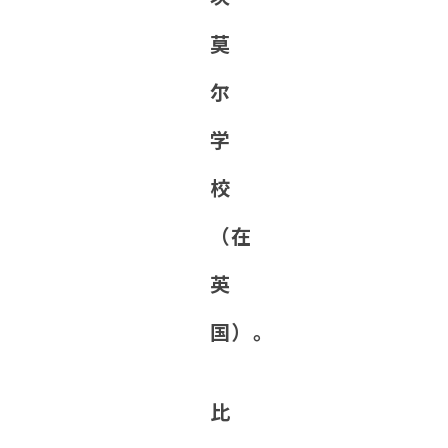
莫
尔
学
校
（在
英
国）。
比