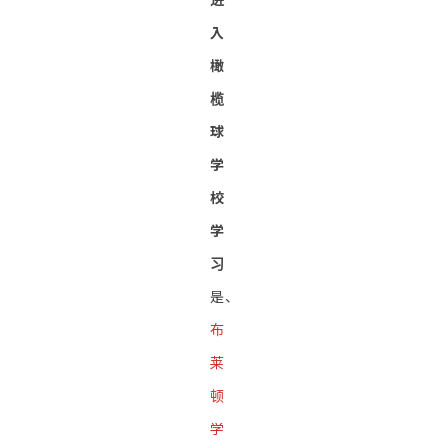
入
橄
榄
球
学
校
学
习
是、
布
莱
顿
学