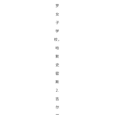
罗
女
子
学
校，
哈
默
史
密
斯
2.
吉
尔