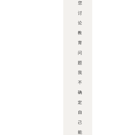
您
讨
论
教
育
问
题
我
不
确
定
自
己
能