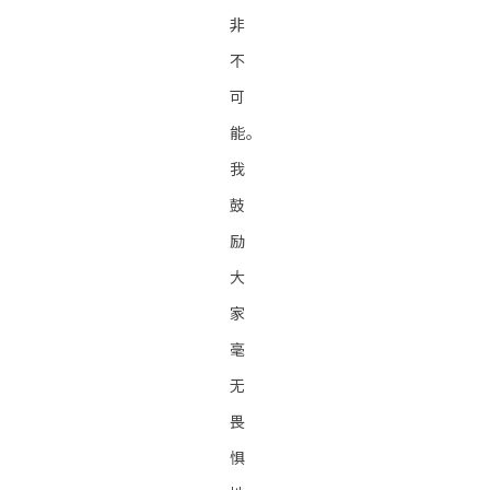
非
不
可
能。
我
鼓
励
大
家
毫
无
畏
惧