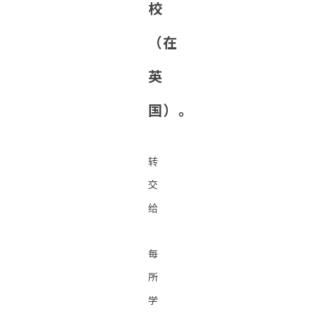
校
（在
英
国）。
转
交
给
每
所
学