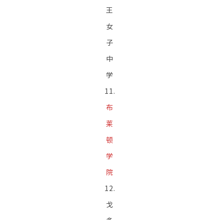
王
女
子
中
学
11.
布
莱
顿
学
院
12.
戈