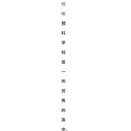
院
哈
预
科
学
校
是
一
所
优
秀
的
高
中，