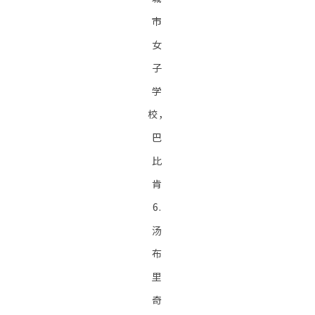
市
女
子
学
校，
巴
比
肯
6.
汤
布
里
奇