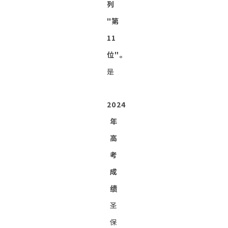
列
"第
11
位"。
是
2024
年
高
考
成
绩
圣
保