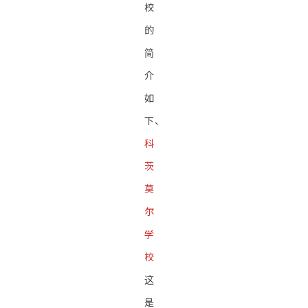
校
的
简
介
如
下、
科
茨
莫
尔
学
校
这
是