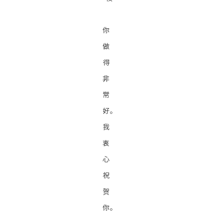
你
做
得
非
常
好。
我
衷
心
祝
贺
你。