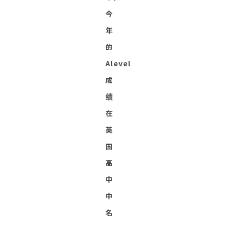
今
年
的
Alevel
成
绩
在
英
国
高
中
中
名