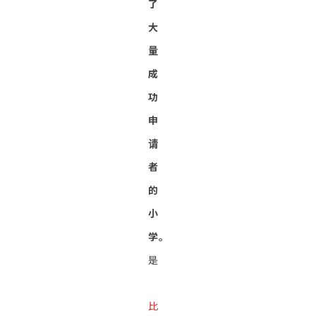
了
大
量
成
功
申
请
者
的
小
学。
是
比