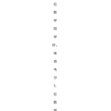
伦
敦
学
院
学
校，
埃
奇
韦
尔
5.
伦
敦
城