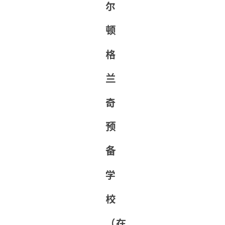
尔
顿
格
兰
奇
预
备
学
校
（在