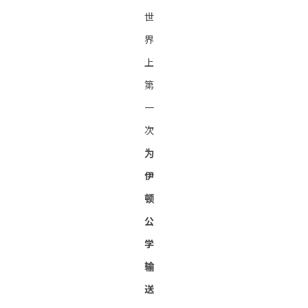
世
界
上
第
一
次
为
伊
顿
公
学
输
送