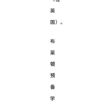
英
国）。
布
莱
顿
预
备
学