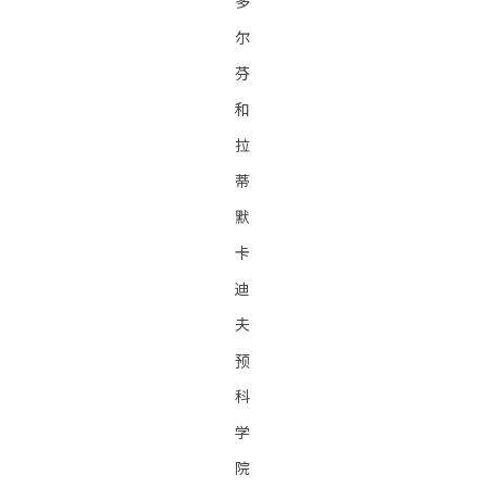
多
尔
芬
和
拉
蒂
默
卡
迪
夫
预
科
学
院