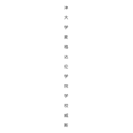
津
大
学
麦
格
达
伦
学
院
学
校
威
斯