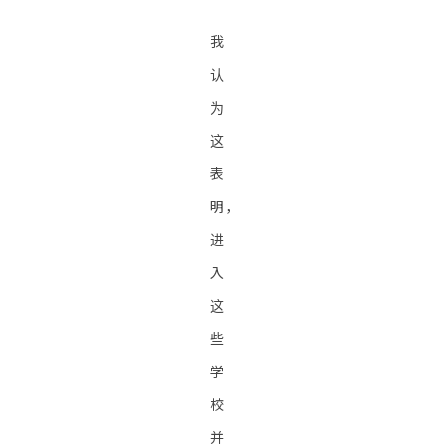
我
认
为
这
表
明，
进
入
这
些
学
校
并