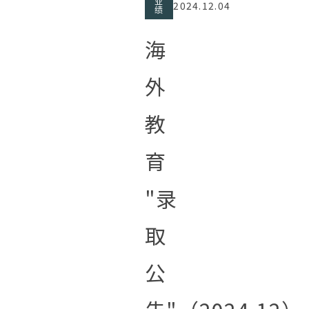
业
2024.12.04
绩
海
外
教
育
"录
取
公