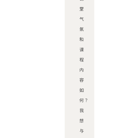
堂
气
氛
和
课
程
内
容
如
何？
我
想
与