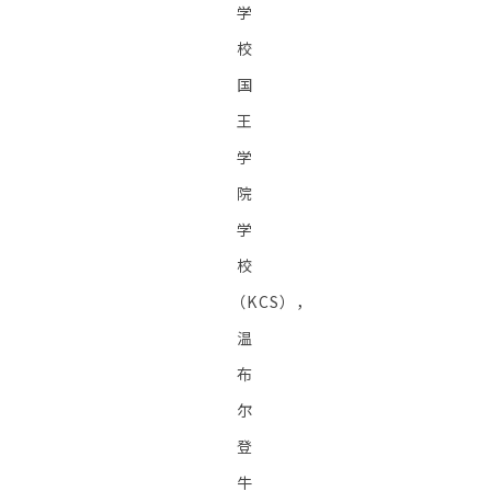
学
校
国
王
学
院
学
校
（KCS），
温
布
尔
登
牛