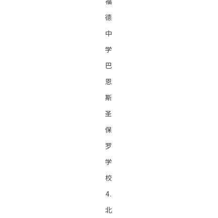
福
德
中
学
巴
恩
斯
圣
保
罗
学
校
4.
北