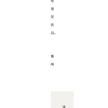
地
接
受
挑
战。
箐
哨
课