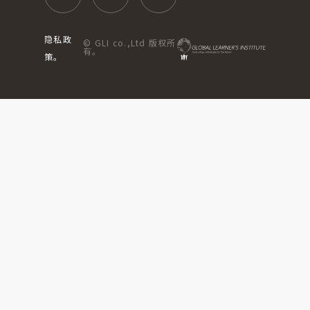
隐私政
© GLI co.,Ltd 版权所
有。
策。