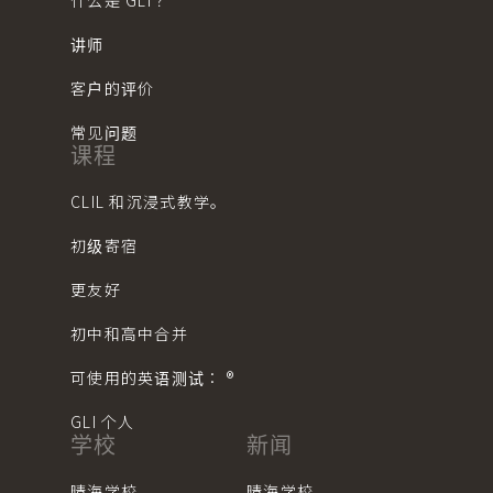
什么是 GLI？
讲师
客户的评价
常见问题
课程
CLIL 和沉浸式教学。
初级寄宿
更友好
初中和高中合并
可使用的英语测试： ®︎
GLI 个人
学校
新闻
晴海学校
晴海学校