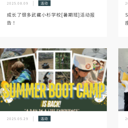
2025.08.09
活动
2
成长了很多武藏小杉学校[暑期班]活动报
告！
2025.05.29
活动
2