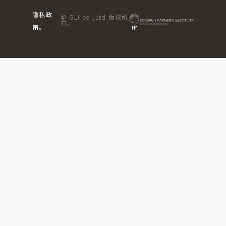
隐私政
© GLI co.,Ltd 版权所
有。
策。