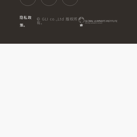
隐私政
© GLI co.,Ltd 版权所
有。
策。