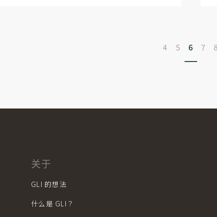
4
5
6
7
关于
GLI 的想法
什么是 GLI？