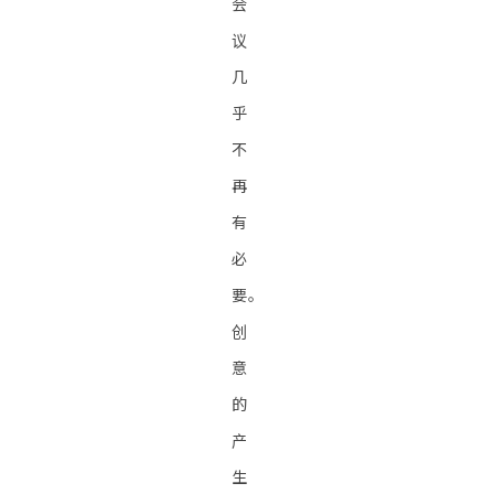
会
议
几
乎
不
再
有
必
要。
创
意
的
产
生