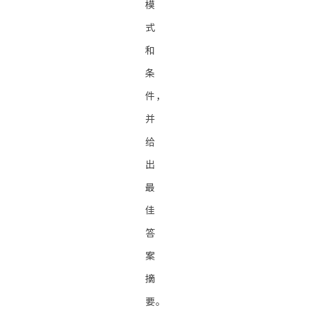
模
式
和
条
件，
并
给
出
最
佳
答
案
摘
要。