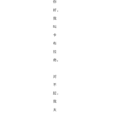
你
好，
我
叫
卡
布
拉
奇。
对
不
起，
我
太