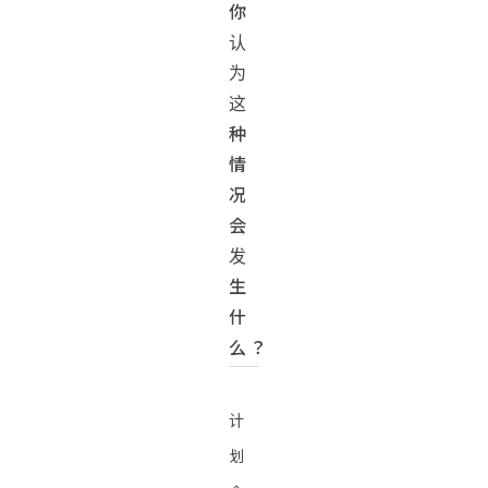
你
认
为
这
种
情
况
会
发
生
什
么？
计
划