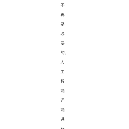
不
再
是
必
要
的。
人
工
智
能
还
能
进
行