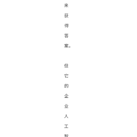
来
获
得
答
案。
但
它
的
企
业
人
工
智