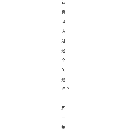
认
真
考
虑
过
这
个
问
题
吗？
想
一
想