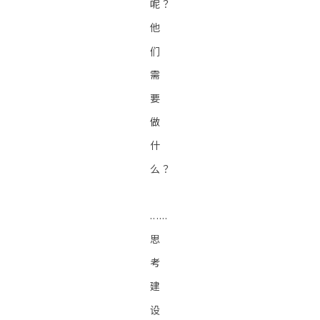
呢？
他
们
需
要
做
什
么？
......
思
考
建
设