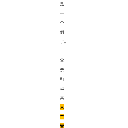
是
一
个
例
子。
父
亲
和
母
亲
人
工
智