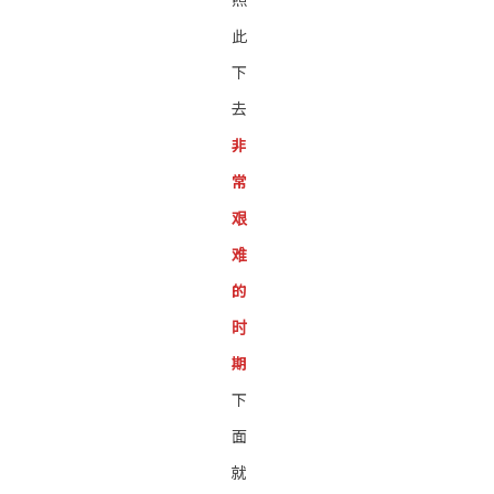
此
下
去
非
常
艰
难
的
时
期
下
面
就