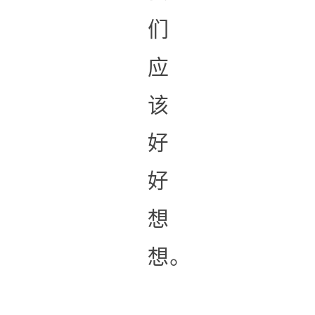
们
应
该
好
好
想
想。