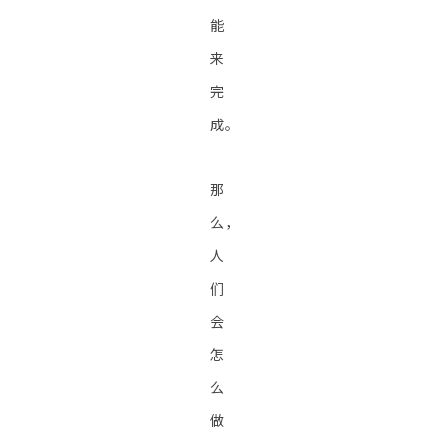
能
来
完
成。
那
么，
人
们
会
怎
么
做