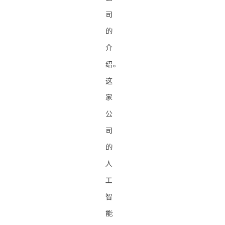
司
的
介
绍。
这
家
公
司
的
人
工
智
能