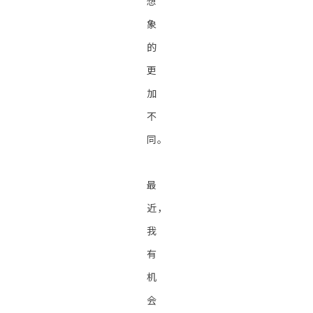
想
象
的
更
加
不
同。
最
近，
我
有
机
会