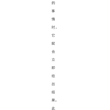
的
事
情
时，
它
就
会
立
即
给
出
结
果。
此