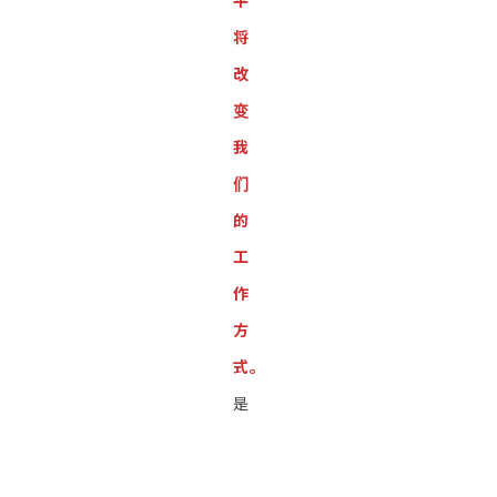
平
将
改
变
我
们
的
工
作
方
式。
是