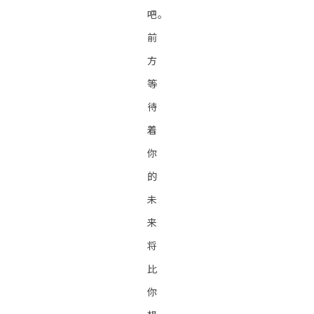
吧。
前
方
等
待
着
你
的
未
来
将
比
你