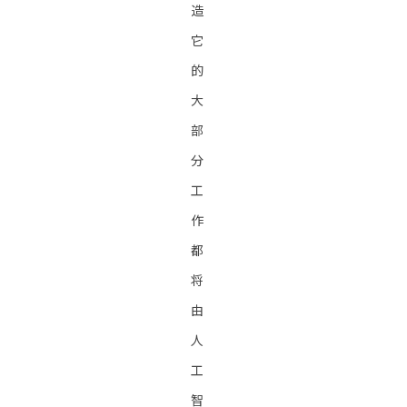
造
它
的
大
部
分
工
作
都
将
由
人
工
智