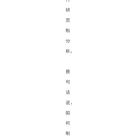
研
究
和
分
析。
换
句
话
说，
如
何
制