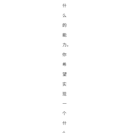
什
么
的
能
力。
你
希
望
实
现
一
个
什
么