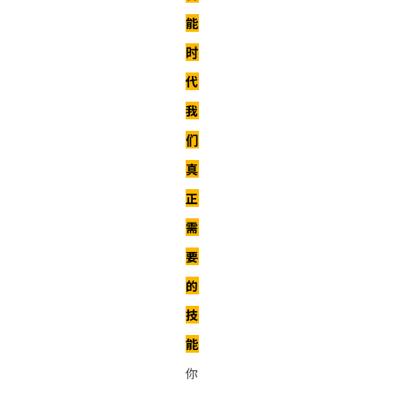
能
时
代
我
们
真
正
需
要
的
技
能
你