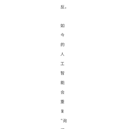
反。
如
今
的
人
工
智
能
会
重
复
"询