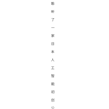
聆
听
了
一
家
日
本
人
工
智
能
初
创
公