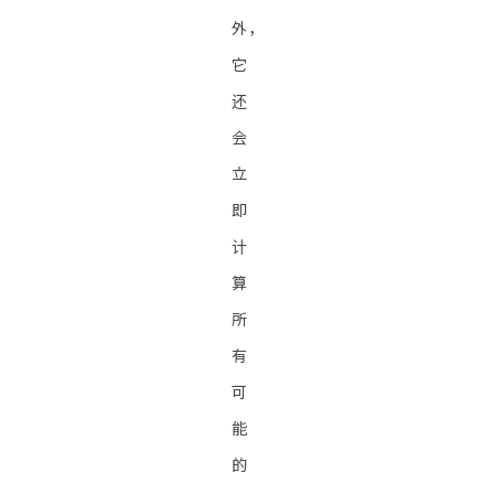
外，
它
还
会
立
即
计
算
所
有
可
能
的