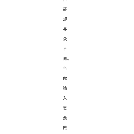
能
却
与
众
不
同。
当
你
输
入
想
要
做