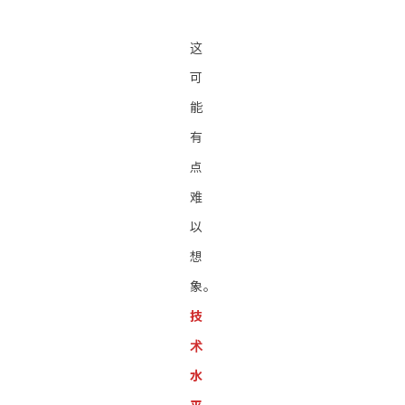
这
可
能
有
点
难
以
想
象。
技
术
水