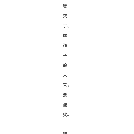
唐
突
了、
你
孩
子
的
未
来，
要
诚
实。
照