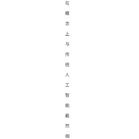
在
概
念
上
与
传
统
人
工
智
能
截
然
相