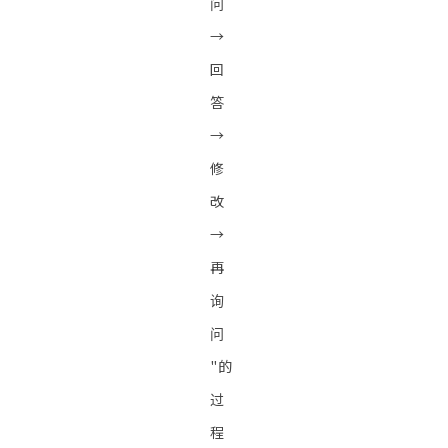
问
→
回
答
→
修
改
→
再
询
问
"的
过
程