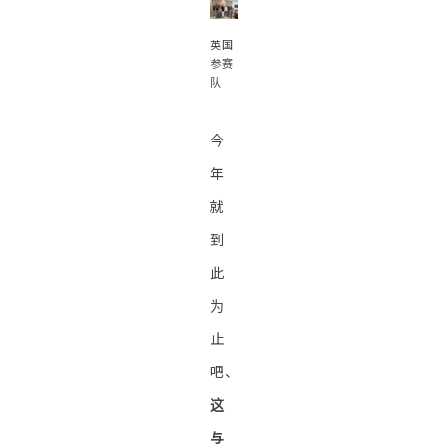
英国
参赛
队
今
年
就
到
此
为
止
吧、
这
与