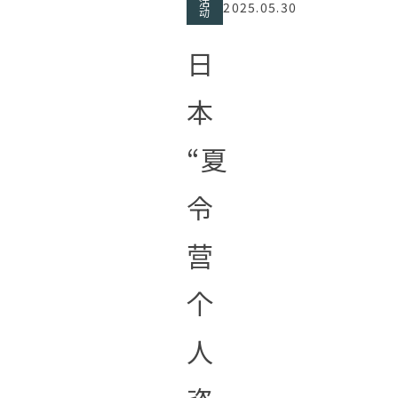
活
2025.05.30
动
日
本
“夏
令
营
个
人