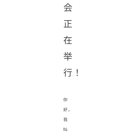
会
正
在
举
行！
你
好，
我
叫