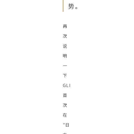
势。
再
次
说
明
一
下
GLI
首
次
在
"日