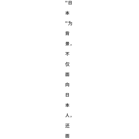
"日
本
"为
背
景，
不
仅
面
向
日
本
人，
还
面