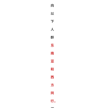
向
以
下
人
群
东
南
亚
和
西
方
同
行。