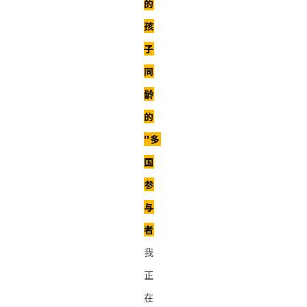
的
孩
子
同
龄
的
"多
国
参
与
者
我
正
在