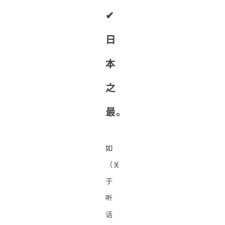
✔︎
日
本
之
最。
如
（关
于
听
话