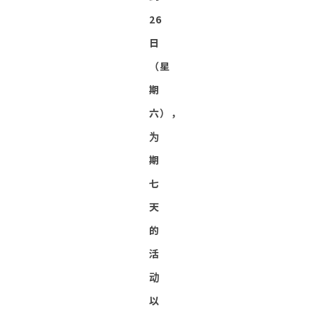
26
日
（星
期
六），
为
期
七
天
的
活
动
以