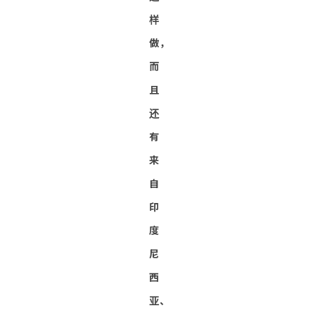
样
做，
而
且
还
有
来
自
印
度
尼
西
亚、