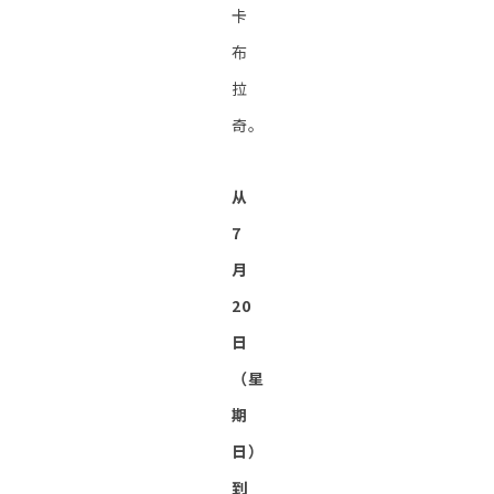
卡
布
拉
奇。
从
7
月
20
日
（星
期
日）
到