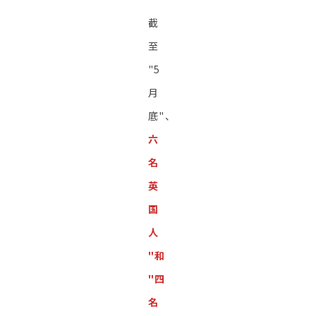
截
至
"5
月
底"、
六
名
英
国
人
"和
"四
名