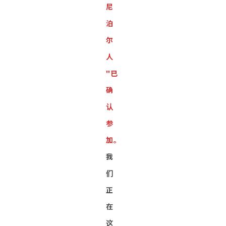
尼
泊
尔
人
"已
确
认
参
加。
我
们
正
在
这