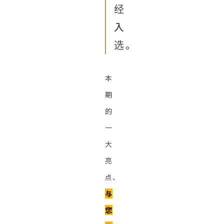
经
入
选。
本
期
的
一
大
亮
点、
与
您