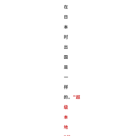
在
日
本
时
出
国
是
一
样
的。
"超
级
本
地