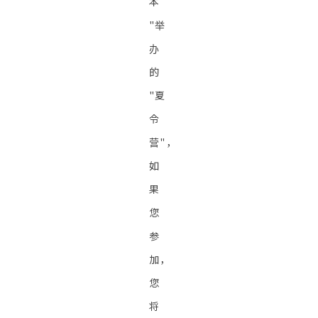
本
"举
办
的
"夏
令
营"，
如
果
您
参
加，
您
将