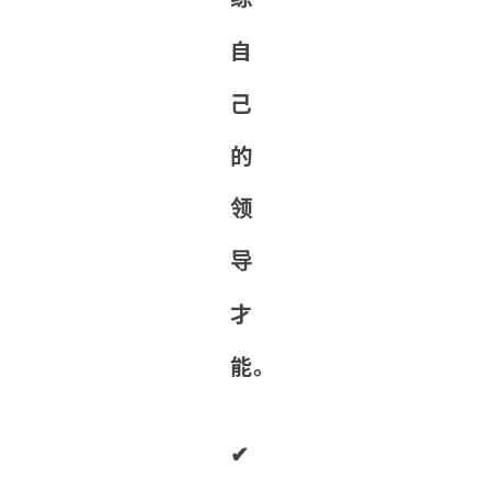
自
己
的
领
导
才
能。
✔︎