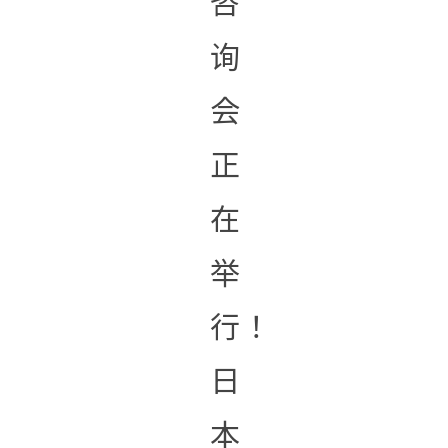
咨
询
会
正
在
举
行！
日
本