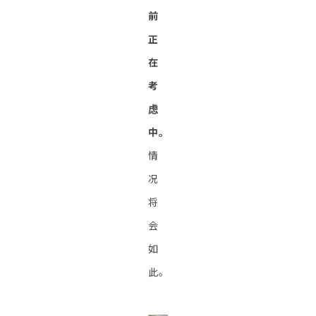
前
正
在
考
虑
中。
情
况
将
会
如
此。