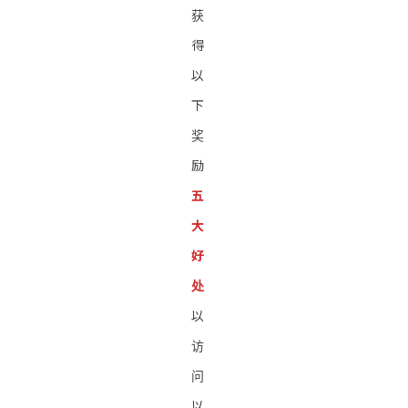
获
得
以
下
奖
励
五
大
好
处
以
访
问
以