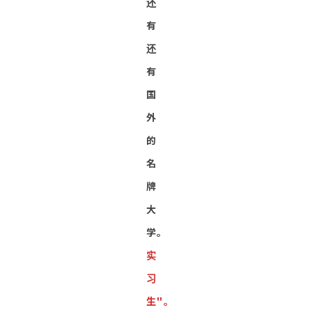
还
有
还
有
国
外
的
名
牌
大
学。
实
习
生"。