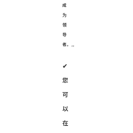
成
为
领
导
者。
,,
✔︎
您
可
以
在