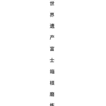
世
界
遗
产
富
士
箱
根
磨
练