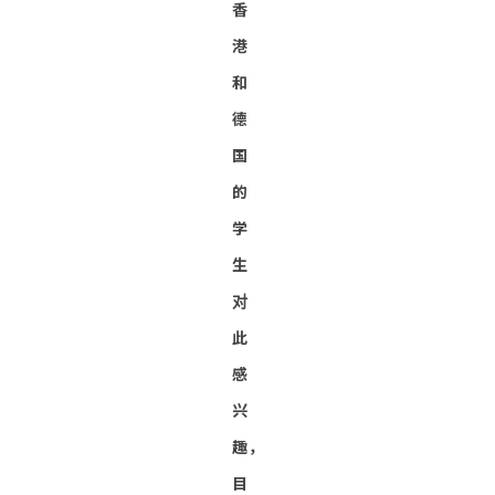
香
港
和
德
国
的
学
生
对
此
感
兴
趣，
目