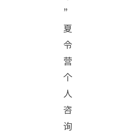
”
夏
令
营
个
人
咨
询