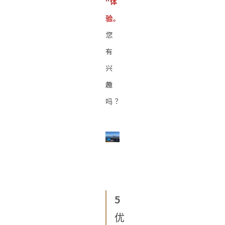
"体
验。
您
有
兴
趣
吗？
5
优