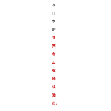
与
日
本
的
参
赛
者
正
在
陆
续
选
出。