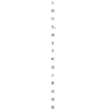
人
的
行
为，
或
关
于
听
话
人
表
达
或
理