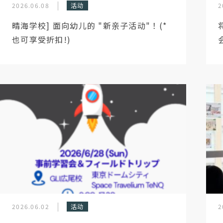
2026.06.08
活动
2
晴海学校] 面向幼儿的 "新亲子活动"！(*
也可享受折扣!)
2026.06.02
活动
2