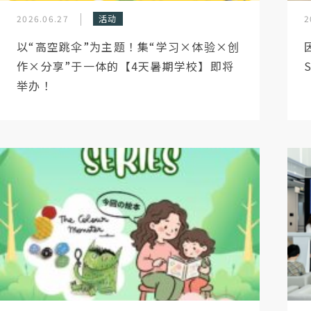
2026.06.27
活动
2
以“高空跳伞”为主题！集“学习×体验×创
作×分享”于一体的【4天暑期学校】即将
举办！