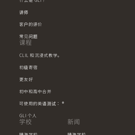
什么是 GLI？
讲师
客户的评价
常见问题
课程
CLIL 和沉浸式教学。
初级寄宿
更友好
初中和高中合并
可使用的英语测试： ®︎
GLI 个人
学校
新闻
晴海学校
晴海学校