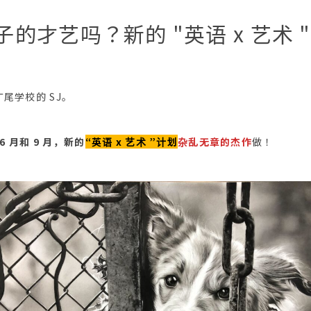
的才艺吗？新的 "英语 x 艺术 
广尾学校的 SJ。
/6 月和 9 月，新的
“英语 x 艺术 ”计划
杂乱无章的杰作
做！