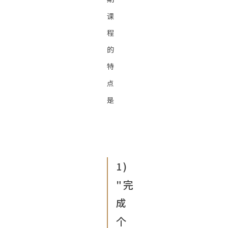
课
程
的
特
点
是
1)
"完
成
个