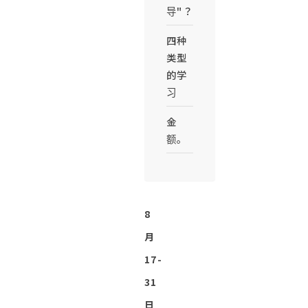
导"？
四种
类型
的学
习
金
额。
8
月
17-
31
日