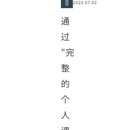
活
2023.07.02
动
通
过
"完
整
的
个
人