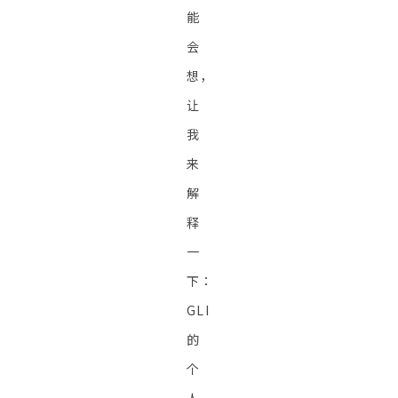
能
会
想，
让
我
来
解
释
一
下：
GLI
的
个