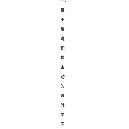
性、
更
不
用
说
积
极
主
动
的
课
外
学
习