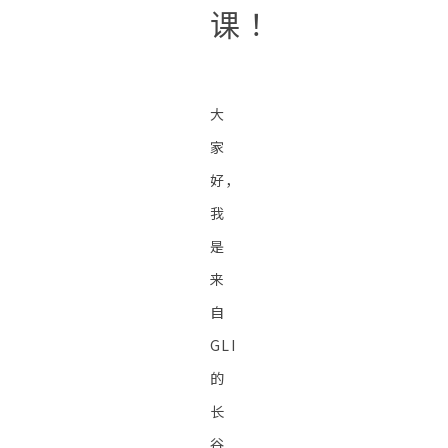
课！
大
家
好，
我
是
来
自
GLI
的
长
谷