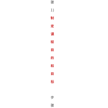
骤
1)
制
定
课
程
目
的
和
目
标
步
骤