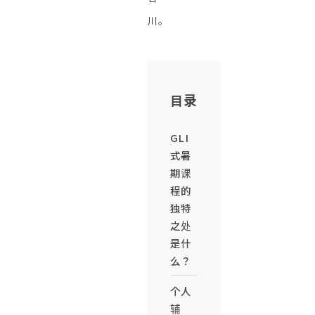
川。
目录
GLI
式暑
期课
程的
独特
之处
是什
么？
个人
辅