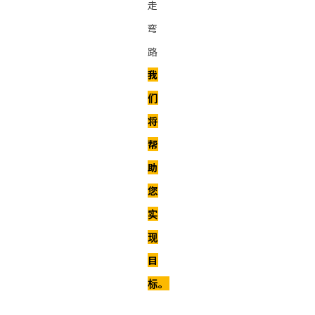
走
弯
路
我
们
将
帮
助
您
实
现
目
标。