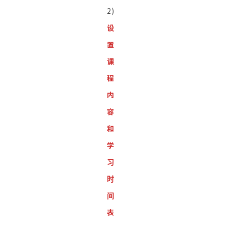
2)
设
置
课
程
内
容
和
学
习
时
间
表