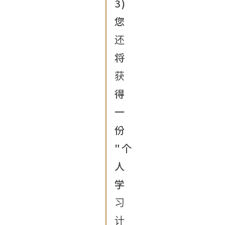
3)
您
还
将
获
得
一
份
"个
人
学
习
计