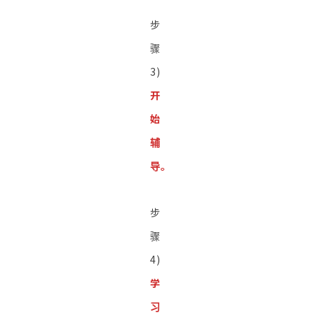
步
骤
3)
开
始
辅
导。
步
骤
4)
学
习