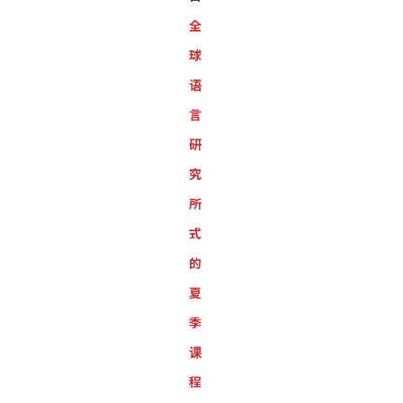
全
球
语
言
研
究
所
式
的
夏
季
课
程