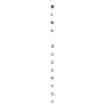
骤
3
和
4。
通
过
这
五
种
方
法，
不