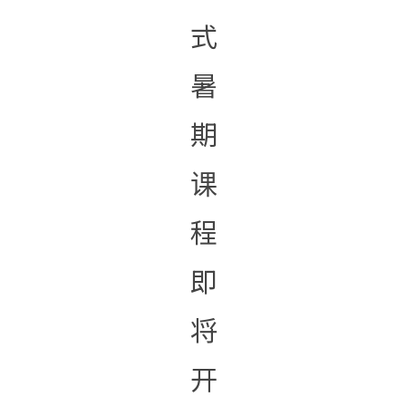
式
暑
期
课
程
即
将
开