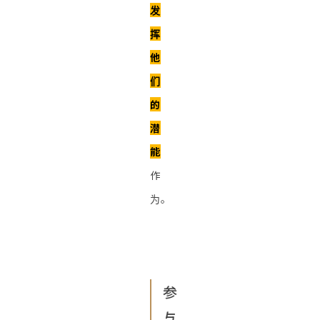
发
挥
他
们
的
潜
能
作
为。
参
与