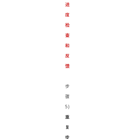
进
度
检
查
和
反
馈
步
骤
5)
重
复
步