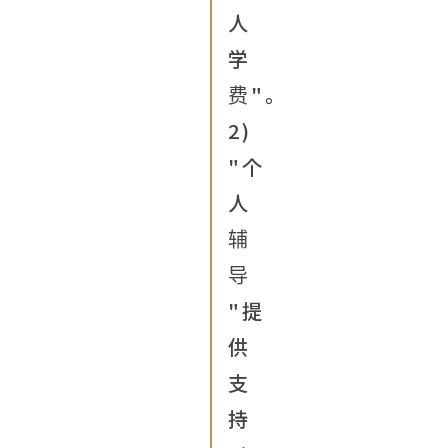
人
学
费"。
2)
"个
人
辅
导
"提
供
支
持