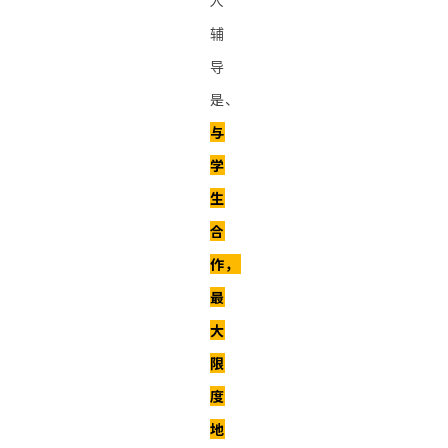
人
辅
导
是、
与
学
生
合
作，
最
大
限
度
地