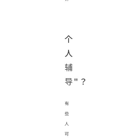
个
人
辅
导"？
有
些
人
可