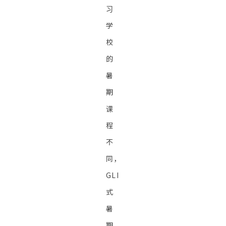
习
学
校
的
暑
期
课
程
不
同，
GLI
式
暑
期