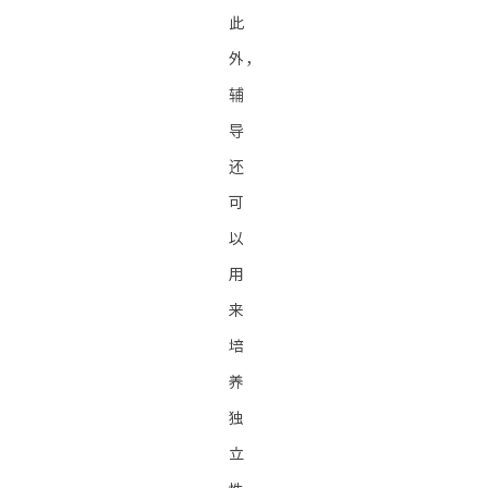
此
外，
辅
导
还
可
以
用
来
培
养
独
立