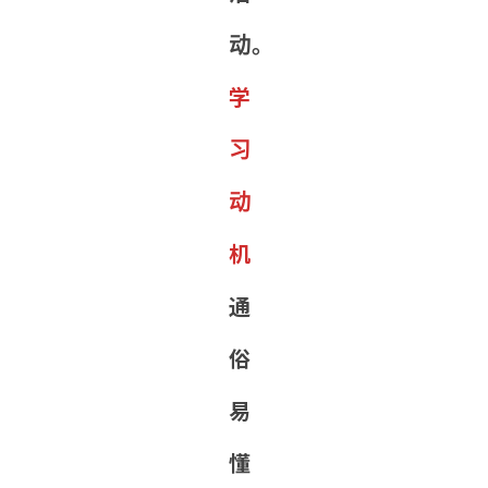
动。
学
习
动
机
通
俗
易
懂