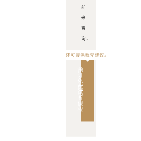
前
来
咨
询。
还可提供教育建议。
预
订
免
费
试
听
课
程