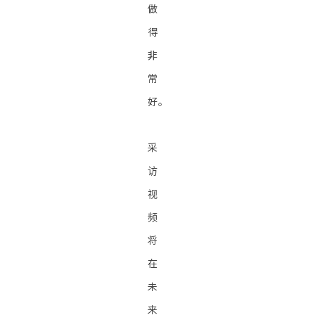
做
得
非
常
好。
采
访
视
频
将
在
未
来