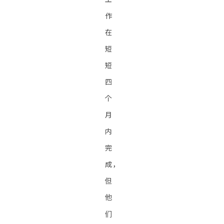
作
在
短
短
四
个
月
内
完
成，
但
他
们