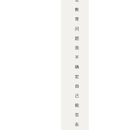
教
育
问
题
我
不
确
定
自
己
能
否
去