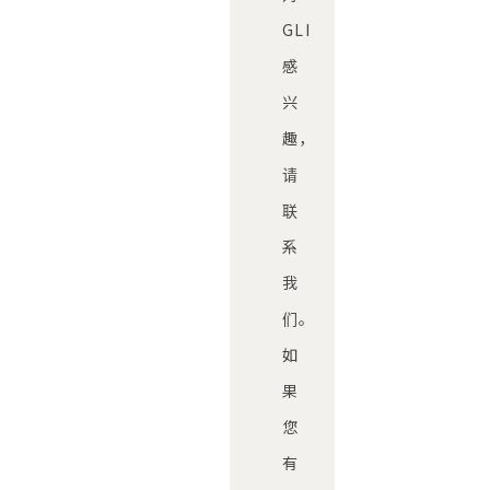
GLI
感
兴
趣，
请
联
系
我
们。
如
果
您
有