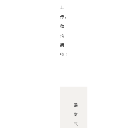
上
传，
敬
请
期
待！
课
堂
气