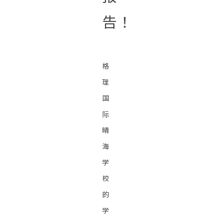
告！
格
理
国
际
晴
海
学
校
的
学