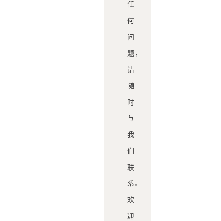
任
何
问
题，
请
随
时
与
我
们
联
系。
欢
迎