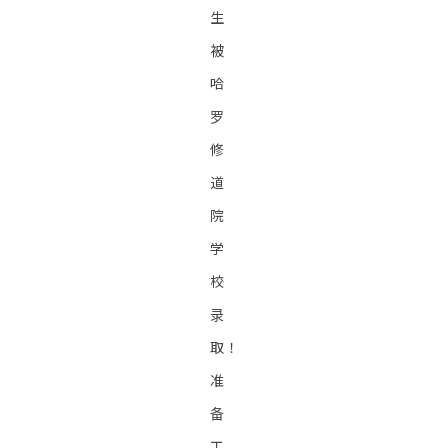
生
被
哈
罗
修
道
院
学
校
录
取！
准
备
工