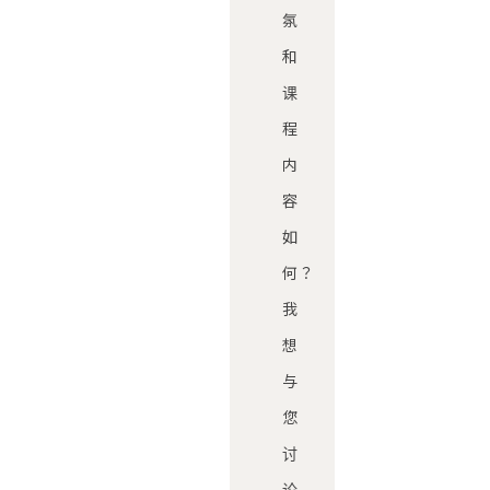
氛
和
课
程
内
容
如
何？
我
想
与
您
讨
论