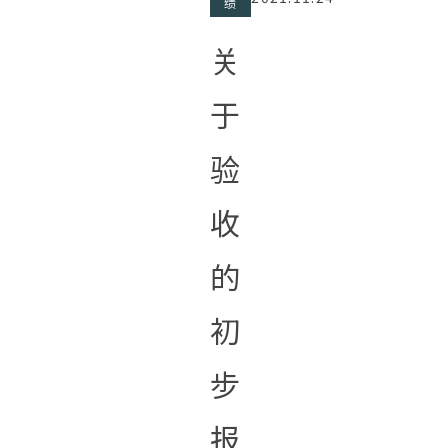
绩
关
于
验
收
的
初
步
报