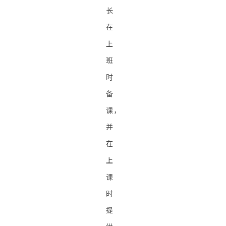
长
在
上
班
时
备
课，
并
在
上
课
时
提