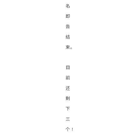
名
即
告
结
束。
目
前
还
剩
下
三
个！