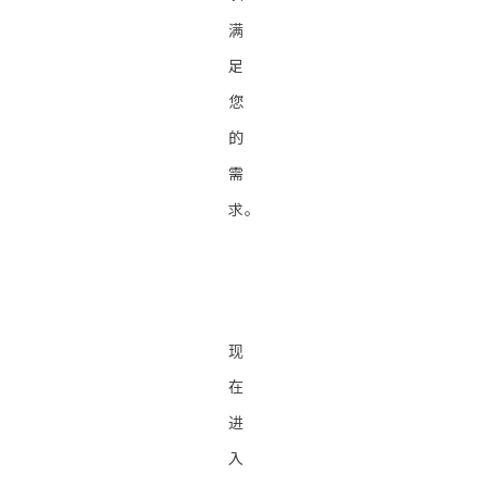
满
足
您
的
需
求。
现
在
进
入