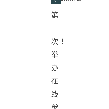
知
第
一
次！
举
办
在
线
参