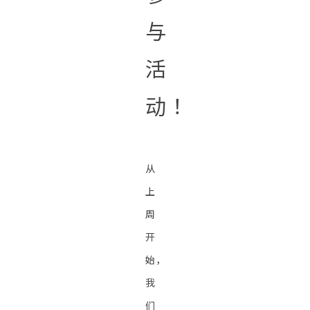
与
活
动！
从
上
周
开
始，
我
们