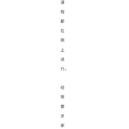
课
程
都
在
网
上
进
行。
经
常
要
求
家