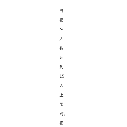
当
报
名
人
数
达
到
15
人
上
限
时，
报