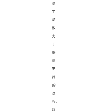
员
工
都
致
力
于
提
供
更
好
的
课
程，
以