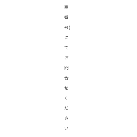
室
番
号)
に
て
お
問
合
せ
く
だ
さ
い。