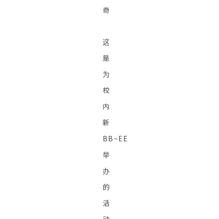
奇
这
是
为
校
内
新
BB~EE
举
办
的
活