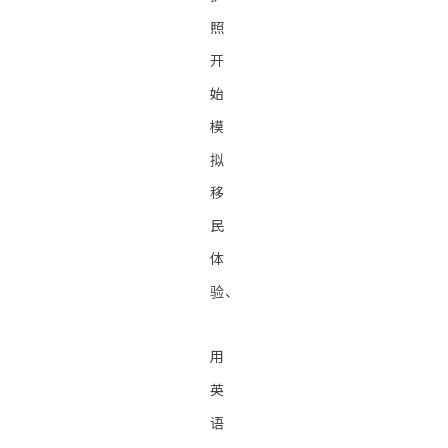
照
开
始
模
拟
移
民
体
验、
用
英
语