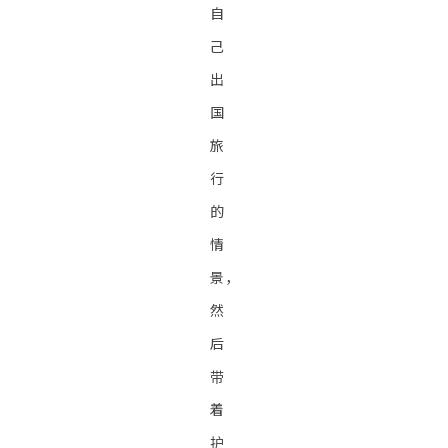
自
己
出
国
旅
行
的
情
景，
然
后
带
着
护