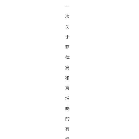
一
次
关
于
菲
律
宾
和
柬
埔
寨
的
有