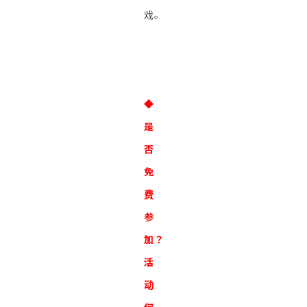
戏。
◆
是
否
免
费
参
加？
活
动