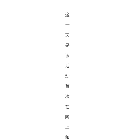
这
一
天
是
该
活
动
首
次
在
网
上
和