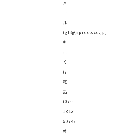
メ
ー
ル
(gli@jiproce.co.jp)
も
し
く
は
電
話
(070-
1313-
6074/
教