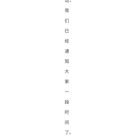
动，
我
们
已
经
通
知
大
家
一
段
时
间
了。