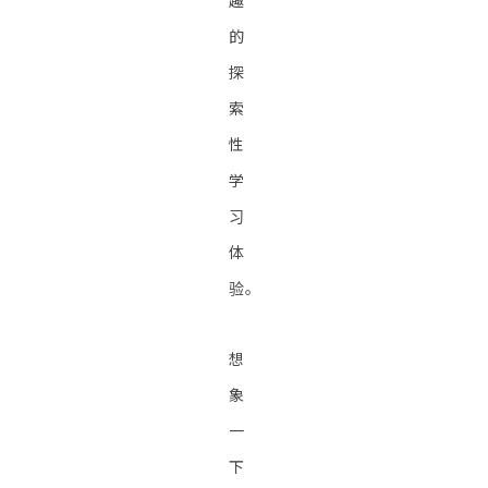
趣
的
探
索
性
学
习
体
验。
想
象
一
下