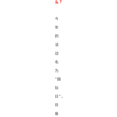
么？
今
年
的
活
动
名
为
"国
际
日"，
将
是