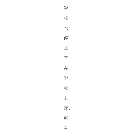
学
校
也
停
止
了
在
学
校
上
课，
所
有