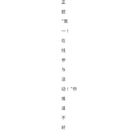
正
题
"第
一！
在
线
参
与
活
动！"你
难
道
不
好