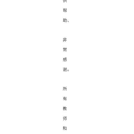
供
帮
助、
非
常
感
谢。
所
有
教
师
和