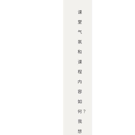
课
堂
气
氛
和
课
程
内
容
如
何？
我
想