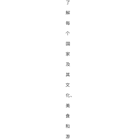
了
解
每
个
国
家
及
其
文
化、
美
食
和
游