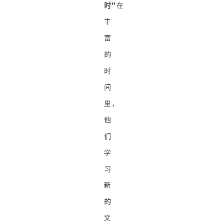
时"
在
丰
富
的
时
间
里，
他
们
学
习
新
的
文