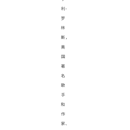
利-
罗
林
斯，
美
国
著
名
歌
手
和
作
家、