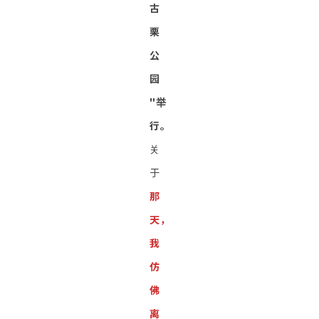
古
栗
公
园
"举
行。
关
于
那
天，
我
仿
佛
离