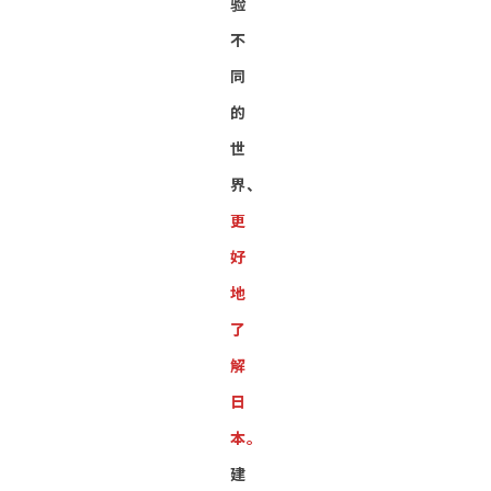
验
不
同
的
世
界、
更
好
地
了
解
日
本。
建