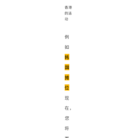
香港
的活
动
例
如
韩
国
摊
位
现
在，
您
将