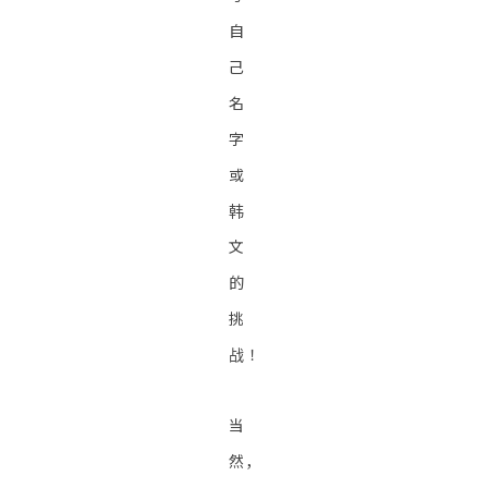
自
己
名
字
或
韩
文
的
挑
战！
当
然，