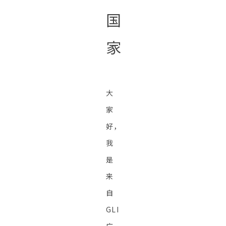
国
家
大
家
好，
我
是
来
自
GLI