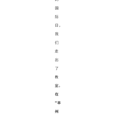
国
际
日，
我
们
走
出
了
教
室。
在
"丰
州