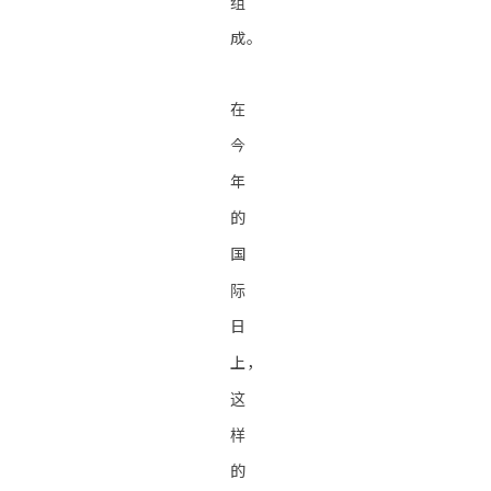
组
成。
在
今
年
的
国
际
日
上，
这
样
的