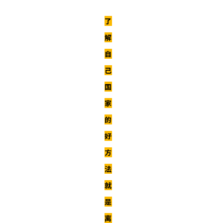
了
解
自
己
国
家
的
好
方
法
就
是
离