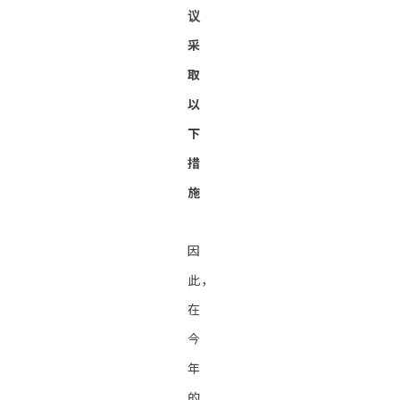
议
采
取
以
下
措
施
因
此，
在
今
年
的