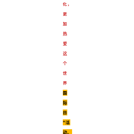
化，
更
加
热
爱
这
个
世
界
国
际
日
"活
动。