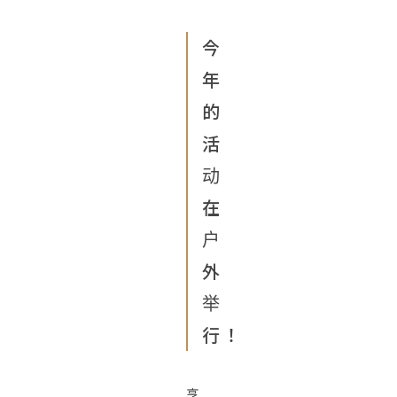
今
年
的
活
动
在
户
外
举
行！
亨