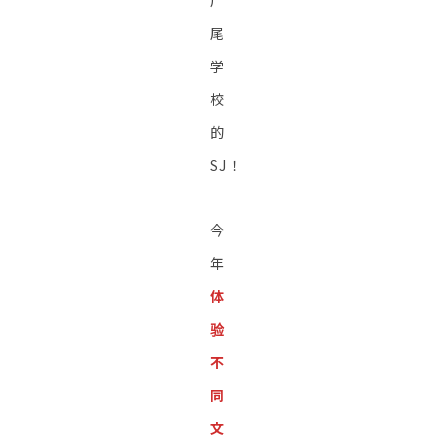
广
尾
学
校
的
SJ！
今
年
体
验
不
同
文