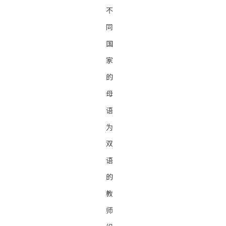
不
同
国
家
的
母
语
为
双
语
的
教
师