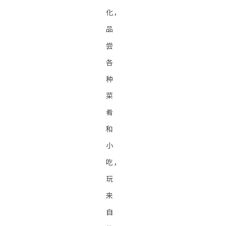
化，
品
尝
各
种
菜
肴
和
小
吃，
玩
来
自