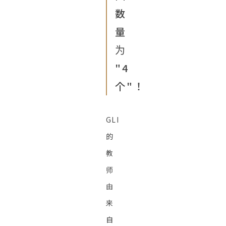
数
量
为
"4
个"！
GLI
的
教
师
由
来
自