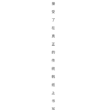
接
受
了
在
真
正
的
传
统
韩
纸
上
书
写