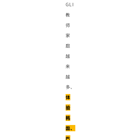
GLI
教
师
家
庭
越
来
越
多、
体
验
韩
国、
巴