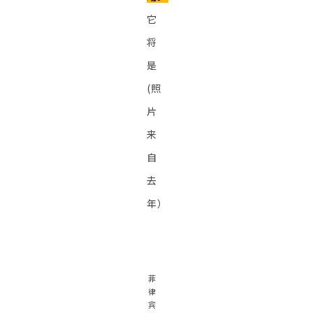
它
将
是
(照
片
来
自
去
年）
菲
律
宾