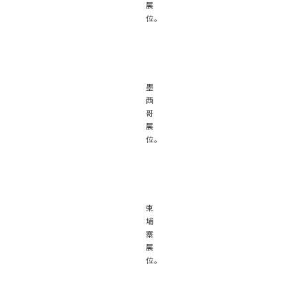
展
位。
墨
西
哥
展
位。
柬
埔
寨
展
位。