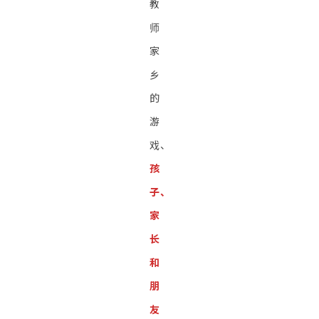
教
师
家
乡
的
游
戏、
孩
子、
家
长
和
朋
友