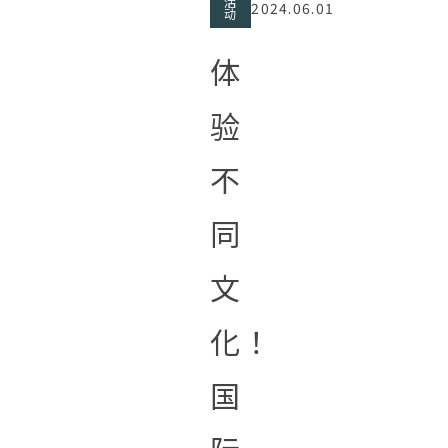
活
2024.06.01
动
体
验
不
同
文
化！
国