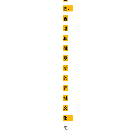
西、
香
港
和
俄
罗
斯
的
异
域
文
化。
您