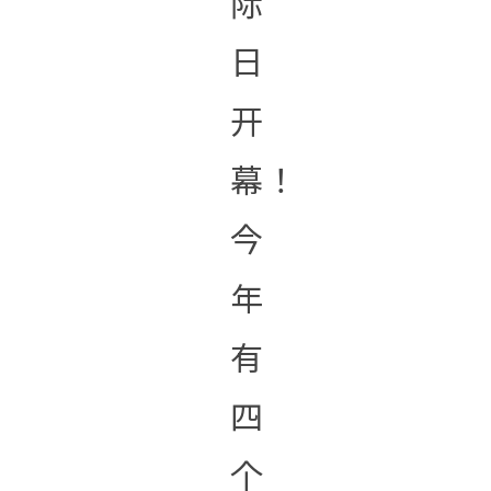
际
日
开
幕！
今
年
有
四
个