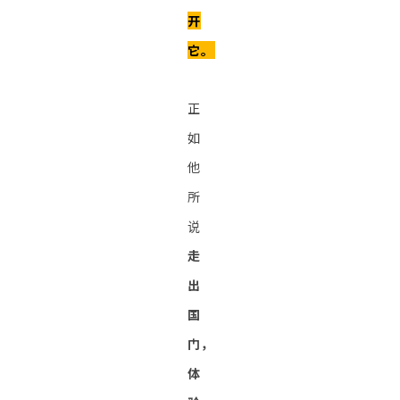
开
它。
正
如
他
所
说
走
出
国
门，
体