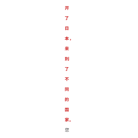
开
了
日
本，
来
到
了
不
同
的
国
家。
您