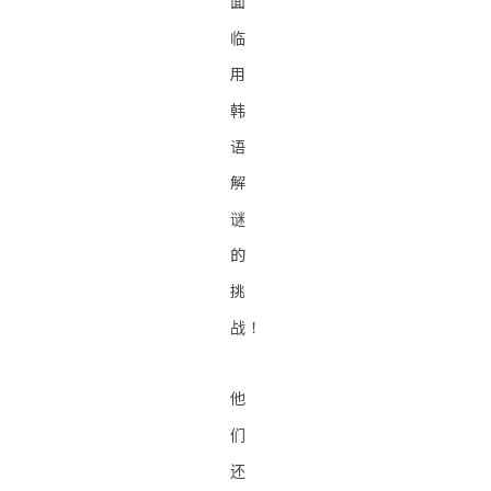
面
临
用
韩
语
解
谜
的
挑
战！
他
们
还