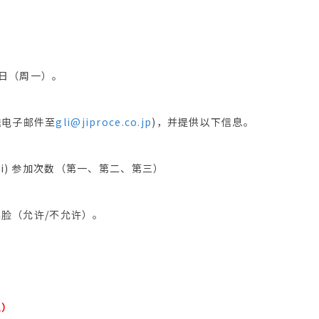
 日（周一）。
送电子邮件至
gli@jiproce.co.jp
)，并提供以下信息。
级 (iii) 参加次数（第一、第二、第三）
上露脸（允许/不允许）。
息）