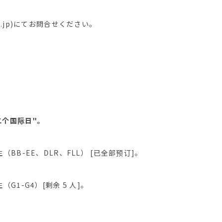
.co.jp)にてお問合せください。
第二个国际日"。
学生（BB-EE、DLR、FLL） [已全部预订]。
中生（G1-G4）[剩余 5 人]。