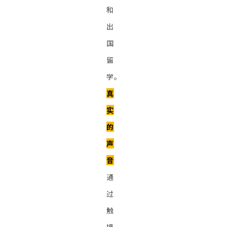
和
出
国
留
学。
真
实
的
声
音
通
过
触