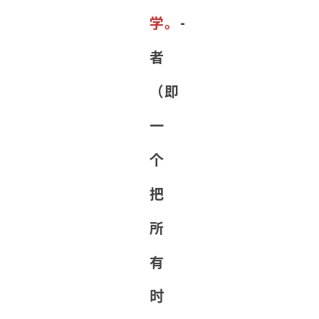
学。
-
者
（即
一
个
把
所
有
时