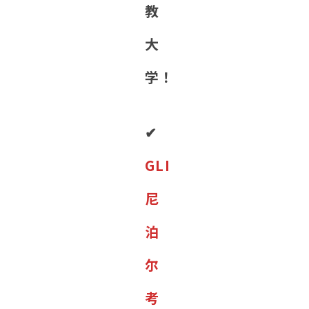
教
大
学！
✔︎
GLI
尼
泊
尔
考