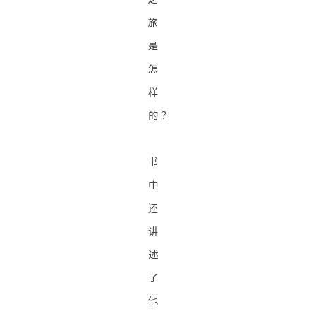
旅
是
怎
样
的？
书
中
还
讲
述
了
他