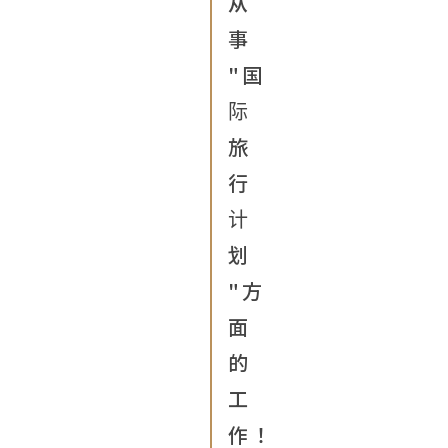
从
事
"国
际
旅
行
计
划
"方
面
的
工
作！