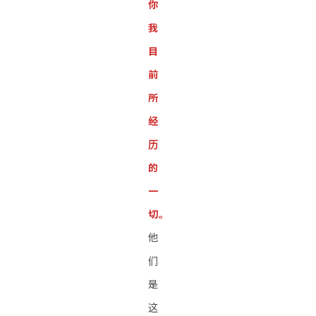
你
我
目
前
所
经
历
的
一
切。
他
们
是
这