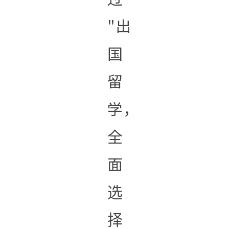
"出
国
留
学，
全
面
选
择