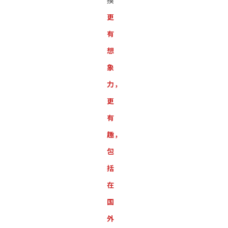
摸
更
有
想
象
力，
更
有
趣，
包
括
在
国
外