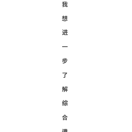
我
想
进
一
步
了
解
综
合
遴