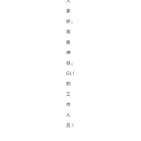
大
家
好，
我
是
神
谷，
GLI
的
工
作
人
员！