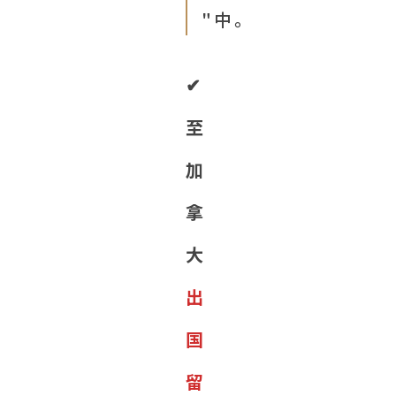
"中。
✔︎
至
加
拿
大
出
国
留