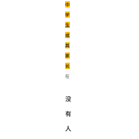
中
学
生
或
其
家
长
在
没
有
人