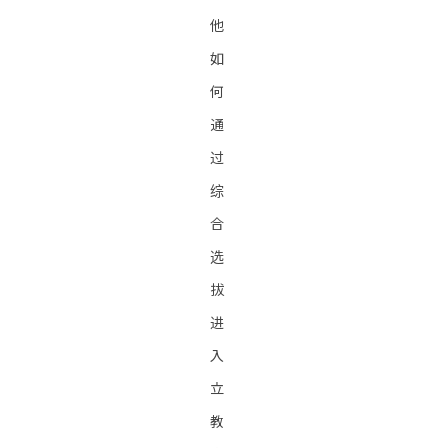
他
如
何
通
过
综
合
选
拔
进
入
立
教