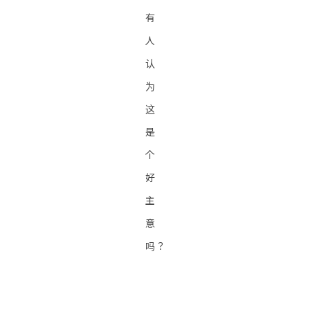
有
人
认
为
这
是
个
好
主
意
吗？