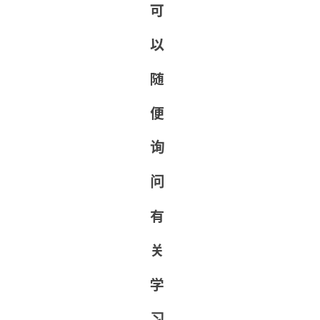
可
以
随
便
询
问
有
关
学
习