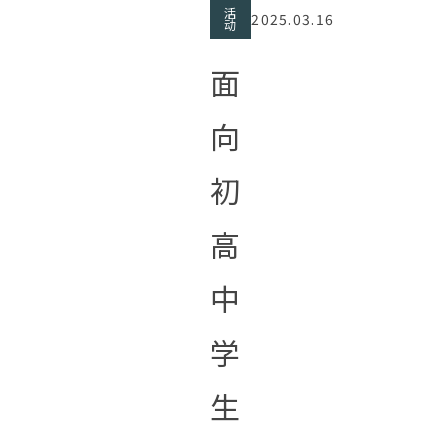
活
2025.03.16
动
面
向
初
高
中
学
生