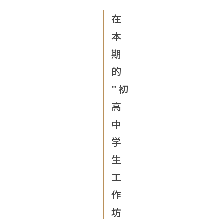
在
本
期
的
"初
高
中
学
生
工
作
坊