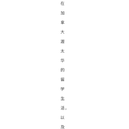
在
加
拿
大
渥
太
华
的
留
学
生
活，
以
及