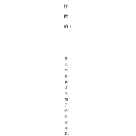
样
做
的！
尼
泊
尔
游
学
红
色
帽
子
的
是
安
内
君。