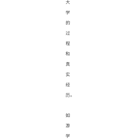
大
学
的
过
程
和
真
实
经
历。
如
游
学