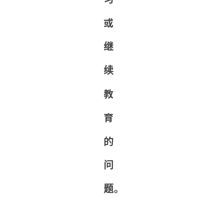
或
继
续
教
育
的
问
题。