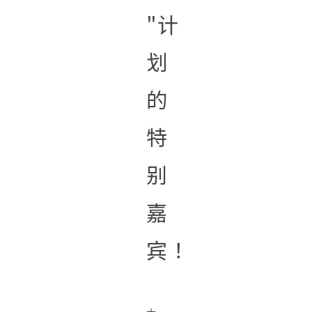
"计
划
的
特
别
嘉
宾！