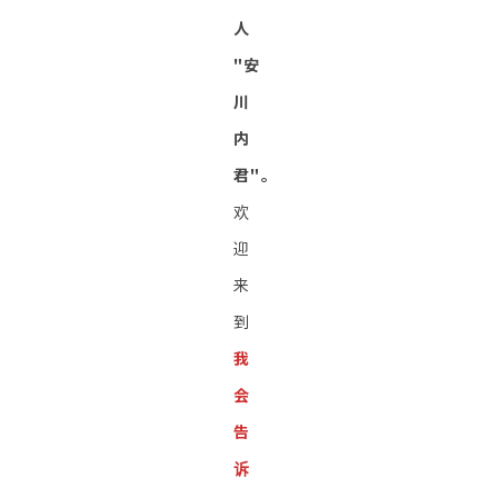
人
"安
川
内
君"。
欢
迎
来
到
我
会
告
诉