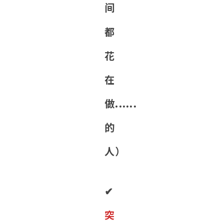
间
都
花
在
做......
的
人）
✔︎
突