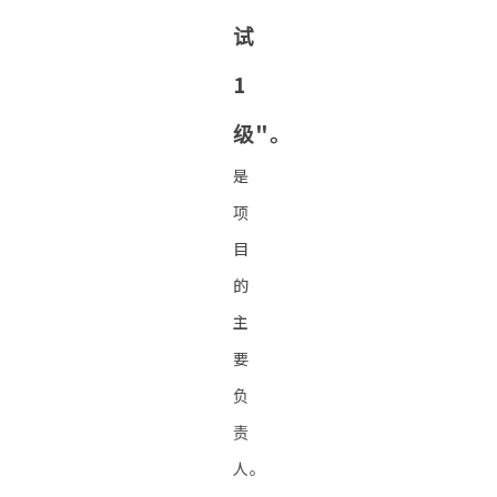
试
1
级"。
是
项
目
的
主
要
负
责
人。