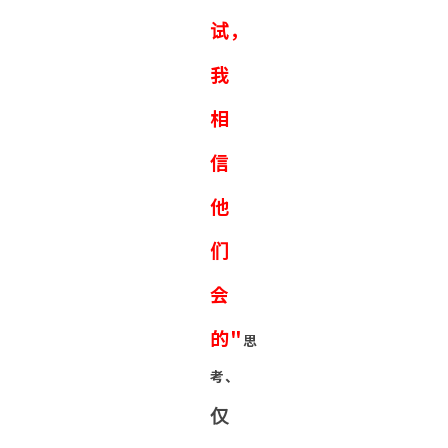
试，
我
相
信
他
们
会
的"
思
考、
仅