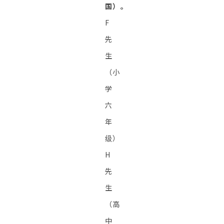
国）。
F
先
生
（小
学
六
年
级）
H
先
生
（高
中