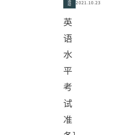
活
2021.10.23
动
英
语
水
平
考
试
准