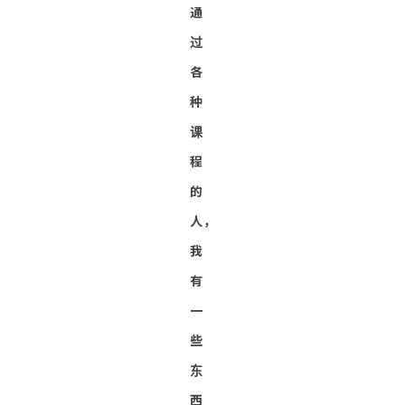
通
过
各
种
课
程
的
人，
我
有
一
些
东
西