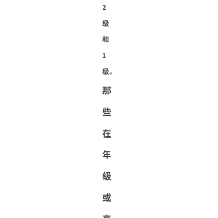
2
级
和
1
级。
那
些
在
年
级
或