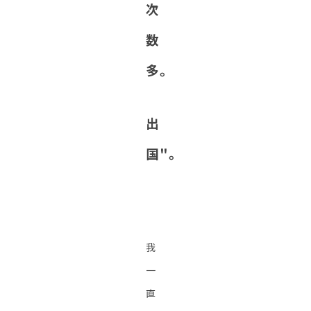
次
数
多。
出
国"。
我
一
直