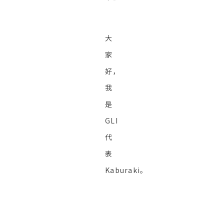
大
家
好，
我
是
GLI
代
表
Kaburaki。