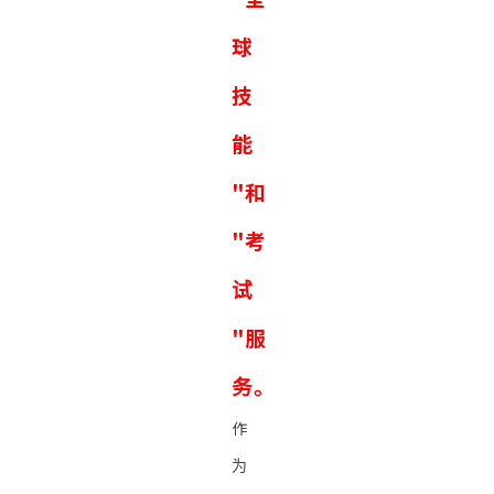
球
技
能
"和
"考
试
"服
务。
作
为