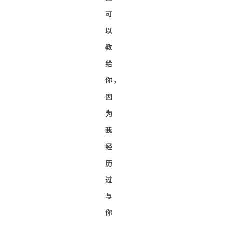
可
以
教
给
你，
因
为
我
经
历
过
与
你