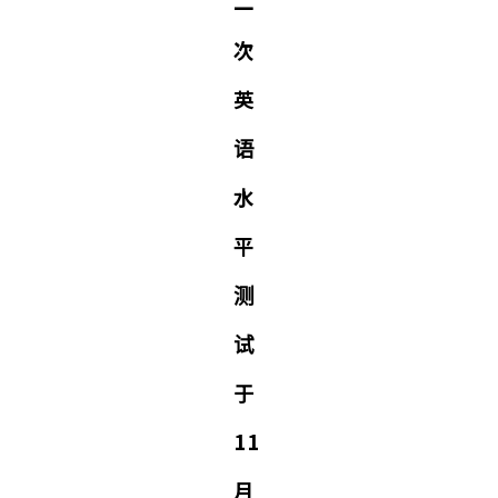
二
次
英
语
水
平
测
试
于
11
月