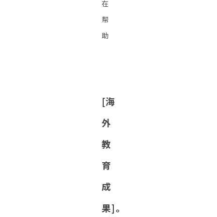
在
帮
助
[海
外
教
育
成
果]。