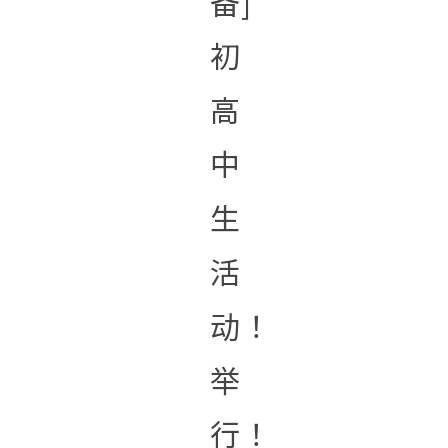
备]
初
高
中
生
活
动！
举
行！