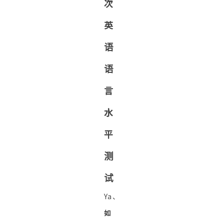
次
英
语
语
言
水
平
测
试
Ya、
如