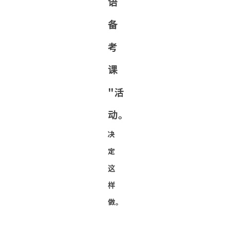
语
备
考
课
"活
动。
决
定
这
样
做。