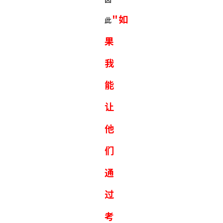
"如
此
果
我
能
让
他
们
通
过
考