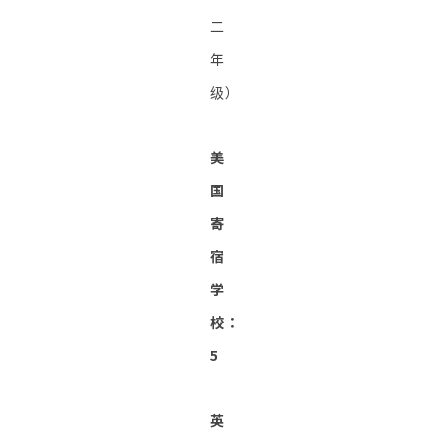
二
年
级）
美
国
寄
宿
学
校：
5
英