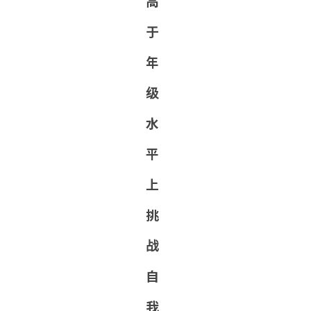
高
于
年
级
水
平
上
挑
战
自
我