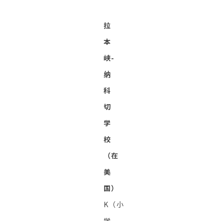
拉
本
峡-
纳
科
切
学
校
（在
美
国）
K（小
学