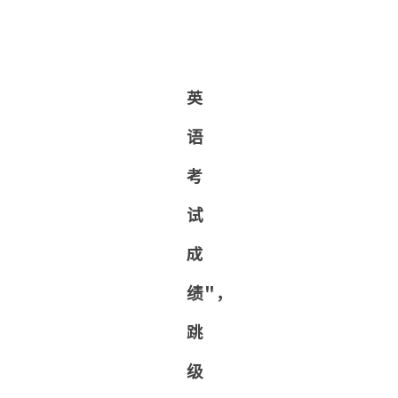
英
语
考
试
成
绩"，
跳
级