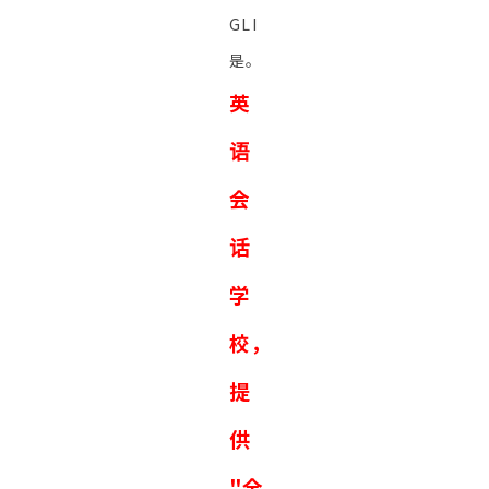
GLI
是。
英
语
会
话
学
校，
提
供
"全