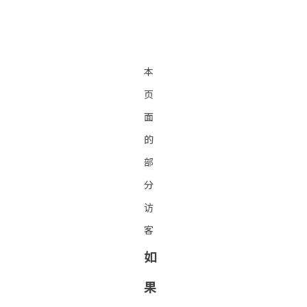
本
页
面
的
部
分
访
客
如
果