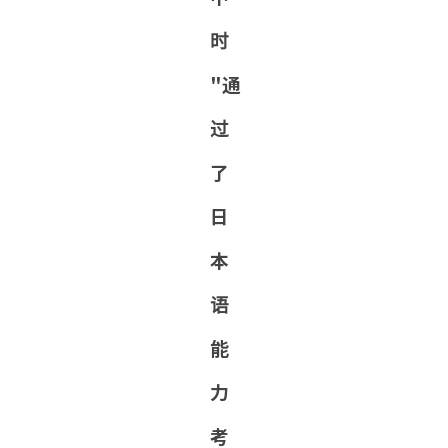
时
"通
过
了
日
本
语
能
力
考