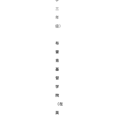
三
年
级）
布
雷
肯
基
督
学
院
（在
英