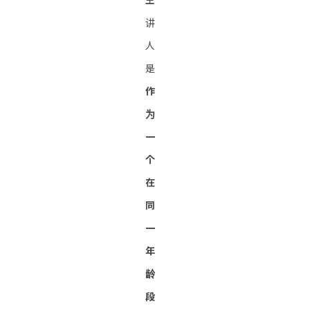
讲
人
是
作
为
一
个
在
同
一
年
龄
段