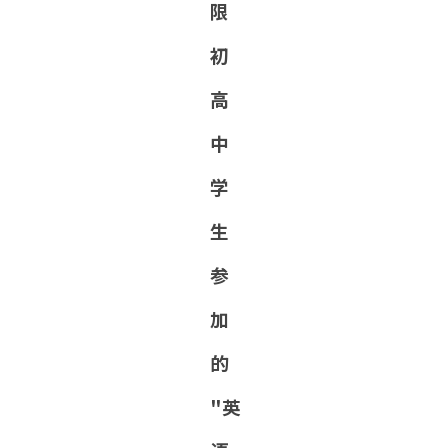
限
初
高
中
学
生
参
加
的
"英