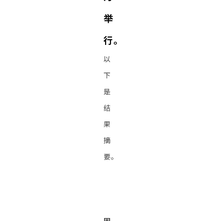
举
行。
以
下
是
结
果
摘
要。
因