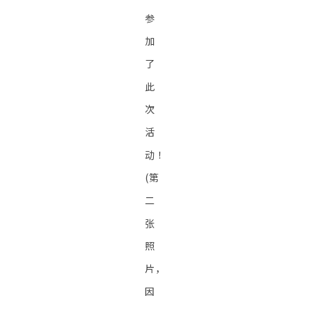
参
加
了
此
次
活
动！
(第
二
张
照
片，
因