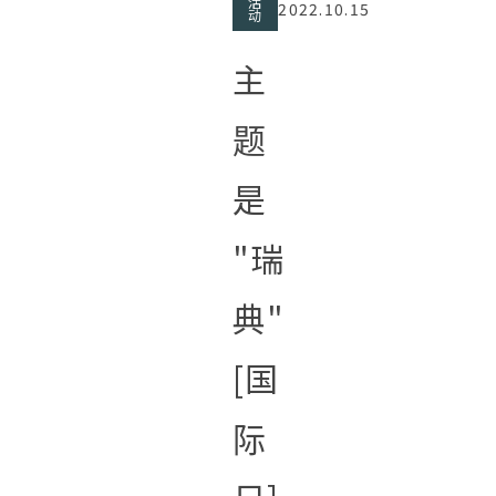
活
2022.10.15
动
主
题
是
"瑞
典"
[国
际