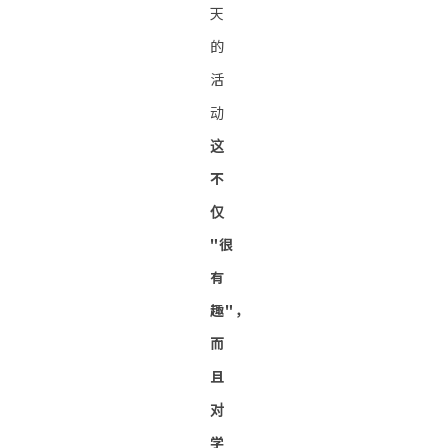
天
的
活
动
这
不
仅
"很
有
趣"，
而
且
对
学