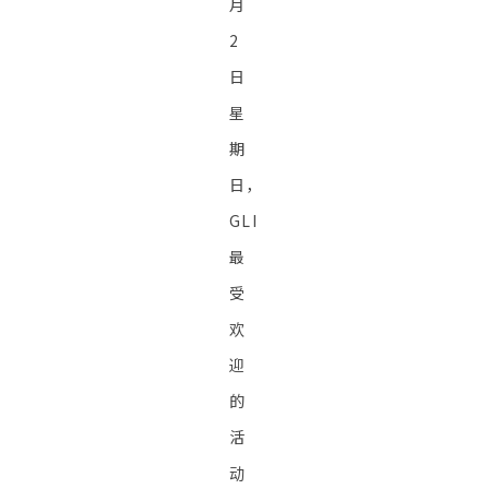
月
2
日
星
期
日，
GLI
最
受
欢
迎
的
活
动