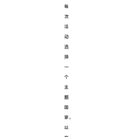
每
次
活
动
选
择
一
个
主
题
国
家，
以