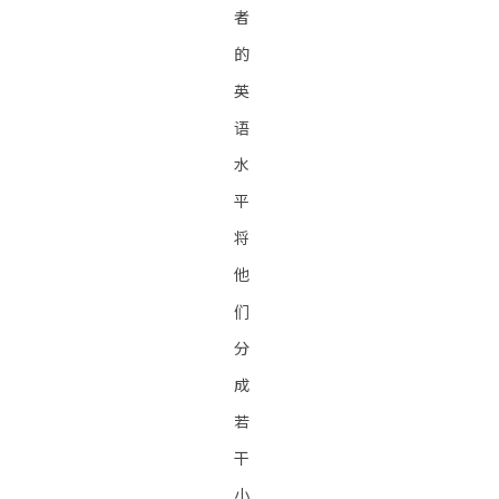
者
的
英
语
水
平
将
他
们
分
成
若
干
小