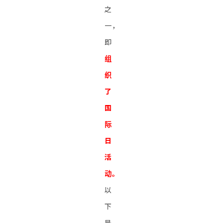
之
一，
即
组
织
了
国
际
日
活
动。
以
下
是