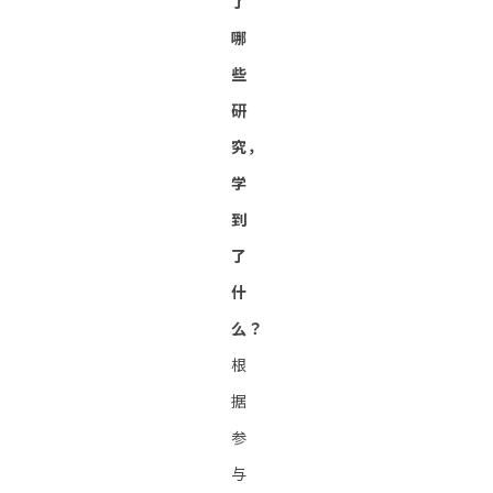
了
哪
些
研
究，
学
到
了
什
么？
根
据
参
与