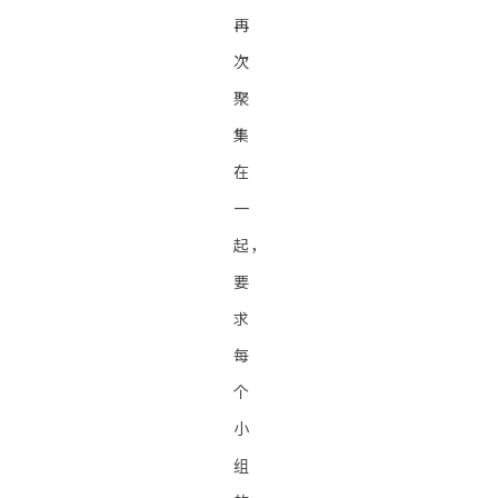
再
次
聚
集
在
一
起，
要
求
每
个
小
组