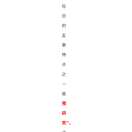
际
日
的
主
要
特
点
之
一
是
预
研
究"。