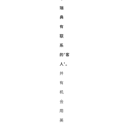
瑞
典
有
联
系
的'客
人'。
并
有
机
会
用
英