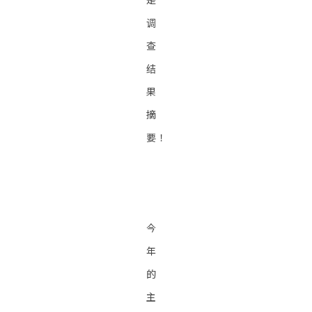
调
查
结
果
摘
要！
今
年
的
主