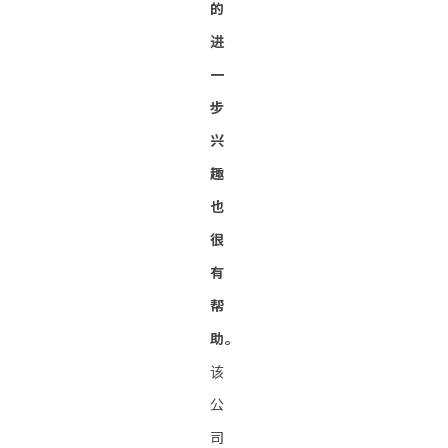
的
进
一
步
兴
趣
也
很
有
帮
助。
该
公
司