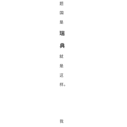
题
国
是
瑞
典
就
是
这
样。
我