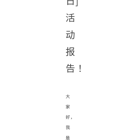
日]
活
动
报
告！
大
家
好，
我
是