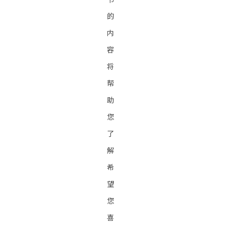
的
内
容
将
帮
助
您
了
解
希
望
您
喜