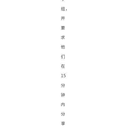
组，
并
要
求
他
们
在
15
分
钟
内
分
享