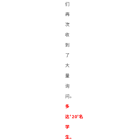
们
再
次
收
到
了
大
量
询
问。
多
达'20'名
学
生。