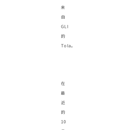
来
自
GLI
的
Tola。
在
最
近
的
10