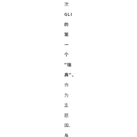
次
GLI
的
第
一
个
"瑞
典"。
作
为
主
题
国、
与