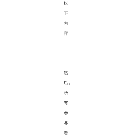
以
下
内
容
然
后，
所
有
参
与
者