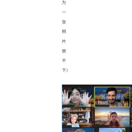
为
一
张
照
片
放
不
下）