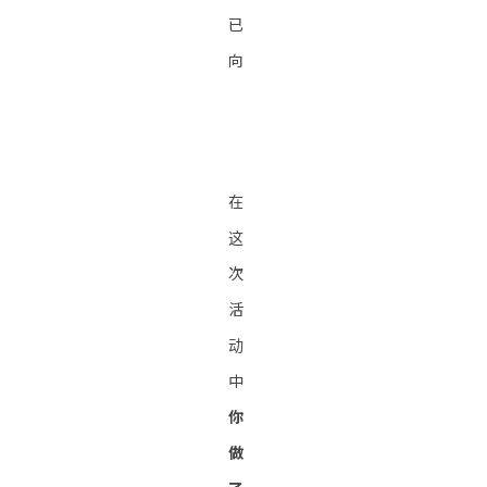
已
向
在
这
次
活
动
中
你
做