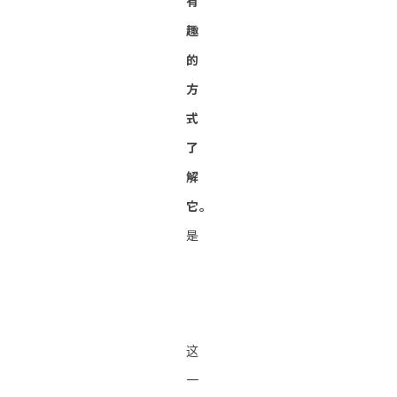
有
趣
的
方
式
了
解
它。
是
这
一