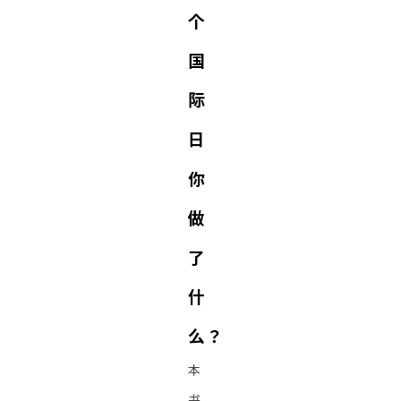
个
国
际
日
你
做
了
什
么？
本
书