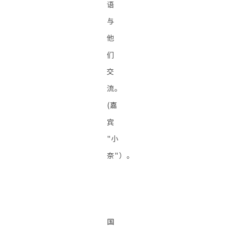
语
与
他
们
交
流。
(嘉
宾
"小
奈"）。
国