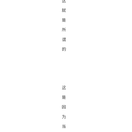
这
就
是
所
谓
的
这
是
因
为
当