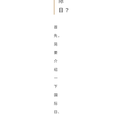
际
日？
首
先，
简
要
介
绍
一
下
国
际
日、