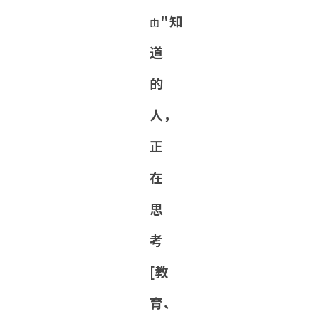
"知
由
道
的
人，
正
在
思
考
[教
育、