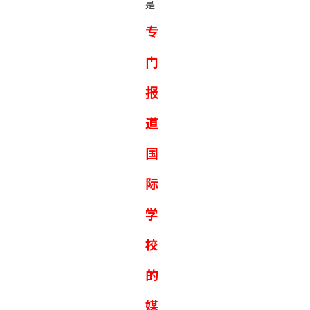
是
专
门
报
道
国
际
学
校
的
媒