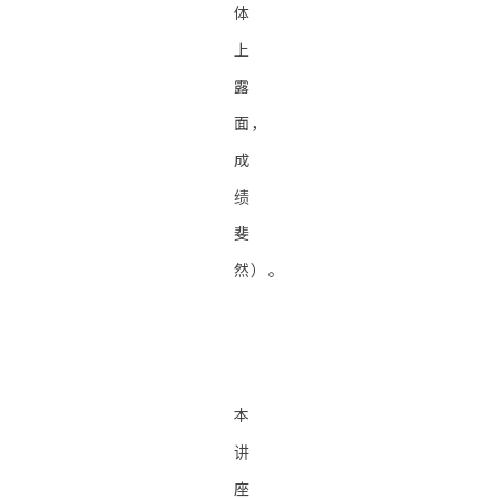
体
上
露
面，
成
绩
斐
然）。
本
讲
座