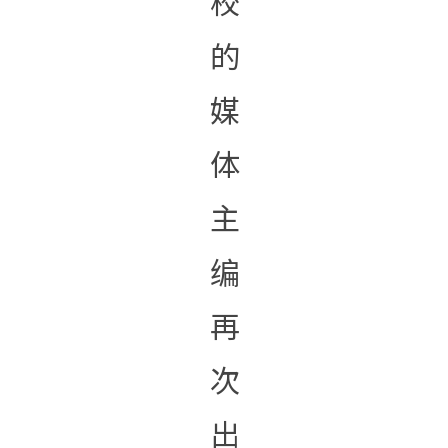
校
的
媒
体
主
编
再
次
出