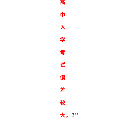
高
中
入
学
考
试
偏
差
较
大。
?"