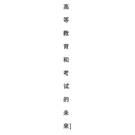
高
等
教
育
和
考
试
的
未
来]