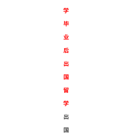
学
毕
业
后
出
国
留
学
出
国