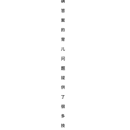
确
答
案
的
育
儿
问
题
提
供
了
很
多
技