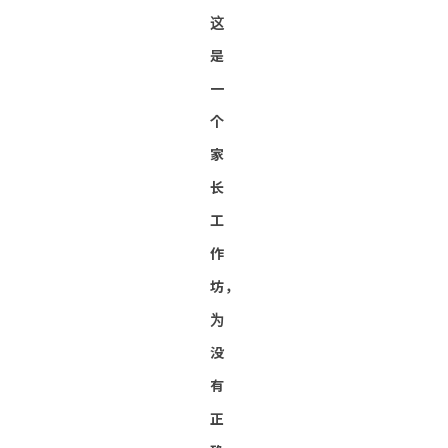
这
是
一
个
家
长
工
作
坊，
为
没
有
正