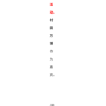
活
动。
村
田
万
博
作
为
嘉
宾。
(他