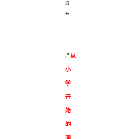
没
有
."
从
小
学
开
始
的
国