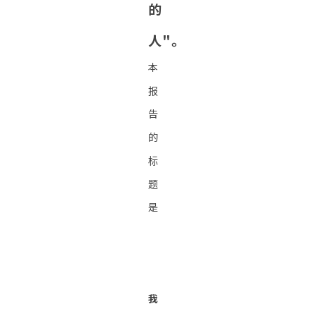
的
人"。
本
报
告
的
标
题
是
我