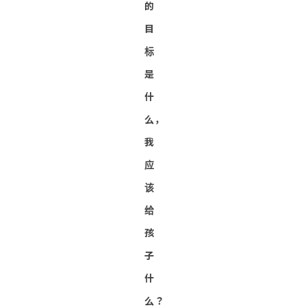
的
目
标
是
什
么，
我
应
该
给
孩
子
什
么？