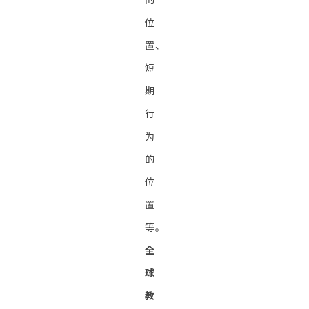
位
置、
短
期
行
为
的
位
置
等。
全
球
教