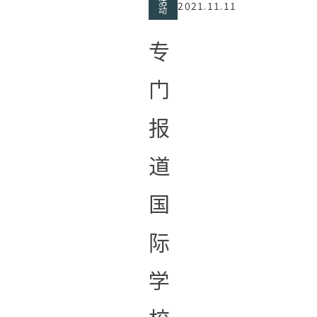
活
2021.11.11
动
专
门
报
道
国
际
学