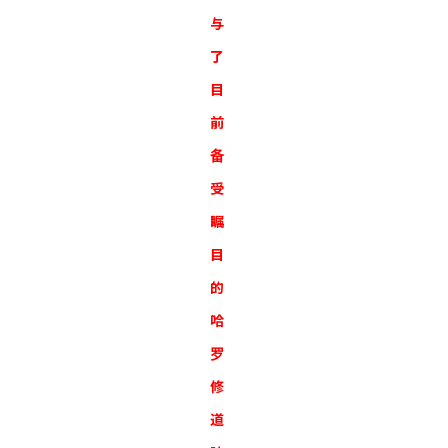
与
了
目
前
备
受
瞩
目
的
哈
罗
修
道