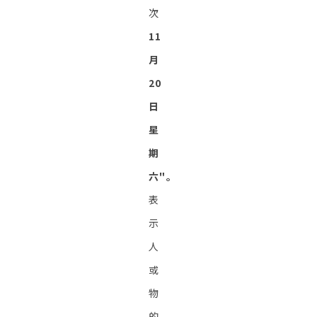
次
11
月
20
日
星
期
六"。
表
示
人
或
物
的