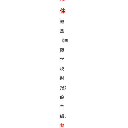
体
他
是
《国
际
学
校
时
报》
的
主
编、
参