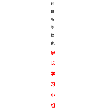
育
和
高
等
教
育。
家
长
学
习
小
组