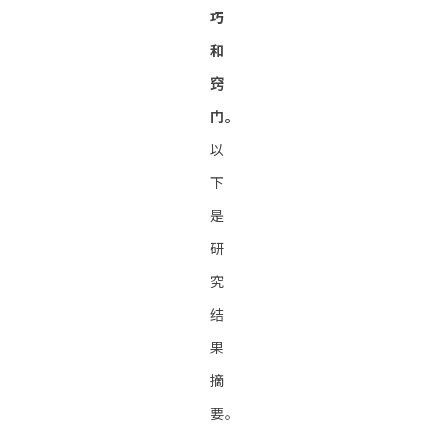
巧
和
窍
门。
以
下
是
研
究
结
果
摘
要。