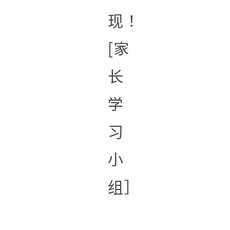
现！
[家
长
学
习
小
组］