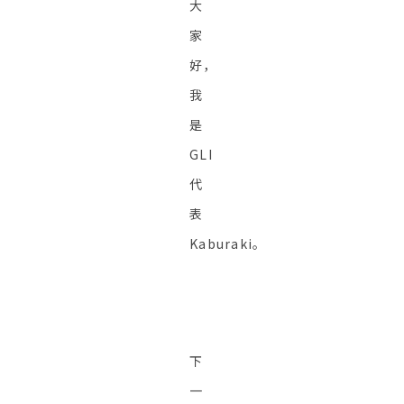
大
家
好，
我
是
GLI
代
表
Kaburaki。
下
一