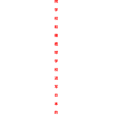
院
学
校
和
橄
榄
球
学
校
进
军
日
本
的