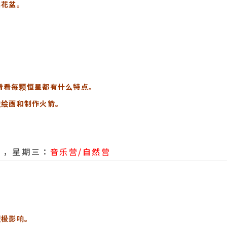
案花盆。
。
。看看每颗恒星都有什么特点。
边绘画和制作火箭。
7 日，星期三：
音乐营/自然营
积极影响。