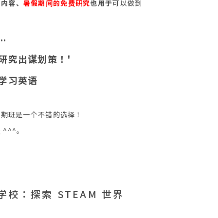
的内容、
暑假期间的免费研究
也用于
可以做到
..
研究出谋划策！'
学习英语
线暑期班是一个不错的选择！
^^^。
学校：探索 STEAM 世界