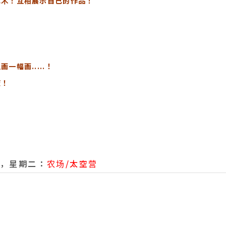
艺术！互相展示自己的作品！
一幅画.....！
液！
 日，星期二：
农场/太空营