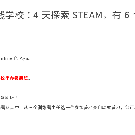
在线学校：4 天探索 STEAM，有 
line 的 Aya。
 学校举办暑期班
。
设暑期班！
练营
从其中、
从三个训练营中任选一个参加
营地是自助式营地，您可