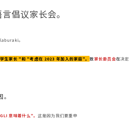
全球语言倡议家长会。
aburaki。
部学生家长 "和 "考虑在 2023 年加入的家庭"。
致
家长委员会
在
决
因。
 GLI 意味着什么"。
这是因为我们要重申