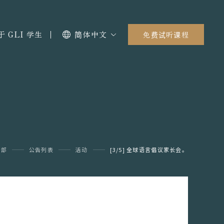
于 GLI 学生
简体中文
免费试听课程
顶部
公告列表
活动
[3/5] 全球语言倡议家长会。