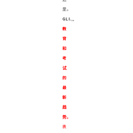
里。
GLI.
,,
教
育
和
考
试
的
最
新
趋
势。
表