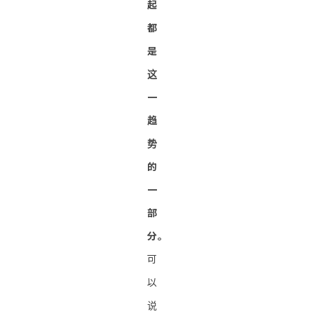
起
都
是
这
一
趋
势
的
一
部
分。
可
以
说