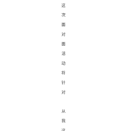
这
次
面
对
面
活
动
将
针
对
从
我
这