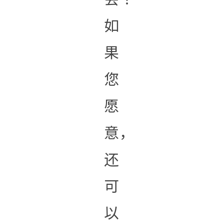
如
果
您
愿
意，
还
可
以