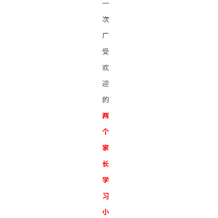
一
次
广
受
欢
迎
的
两
个
家
长
学
习
小