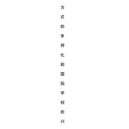
方
式
的
多
样
化
和
国
际
学
校
的
兴