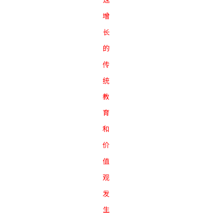
增
长
的
传
统
教
育
和
价
值
观
发
生