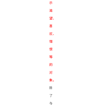
示
渴
望、
喜
欢、
憎
恨
等
的
对
象。
除
了
与