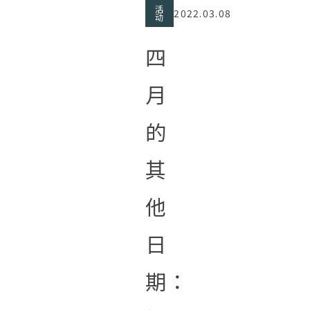
活
2022.03.08
动
四
月
的
其
他
日
期：