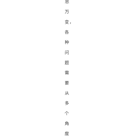
息
万
变，
各
种
问
题
需
要
从
多
个
角
度