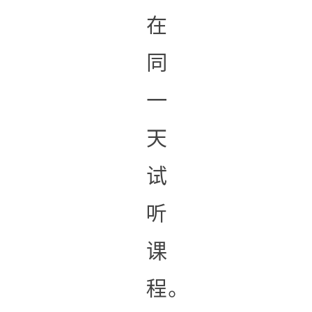
在
同
一
天
试
听
课
程。