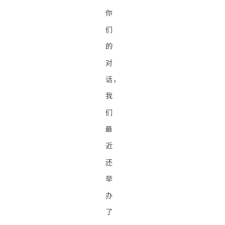
你
们
的
对
话，
我
们
最
近
还
举
办
了