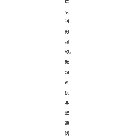
括
录
制
的
视
频。
我
想
直
接
与
您
通
话