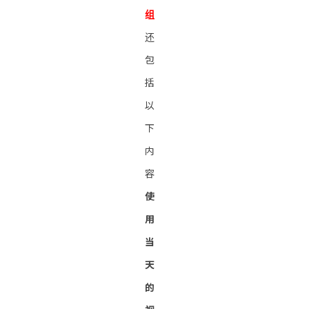
组
还
包
括
以
下
内
容
使
用
当
天
的