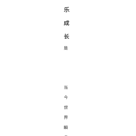
乐
成
长
是
当
今
世
界
瞬