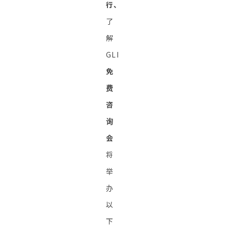
行、
了
解
GLI
免
费
咨
询
会
将
举
办
以
下