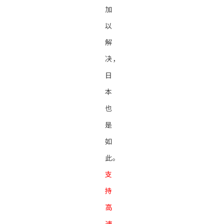
加
以
解
决，
日
本
也
是
如
此。
支
持
高
速