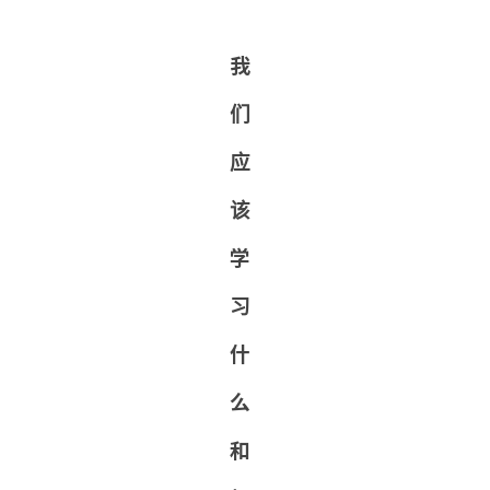
我
们
应
该
学
习
什
么
和