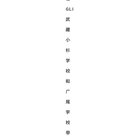
GLI
武
藏
小
杉
学
校
和
广
尾
学
校
举