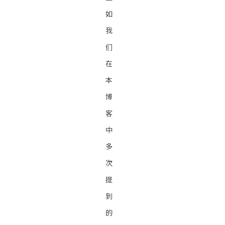
如
我
们
在
本
博
客
中
多
次
提
到
的