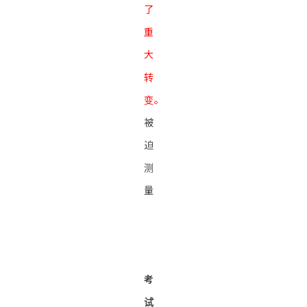
了
重
大
转
变。
被
迫
测
量
考
试