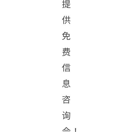
提
供
免
费
信
息
咨
询
会！