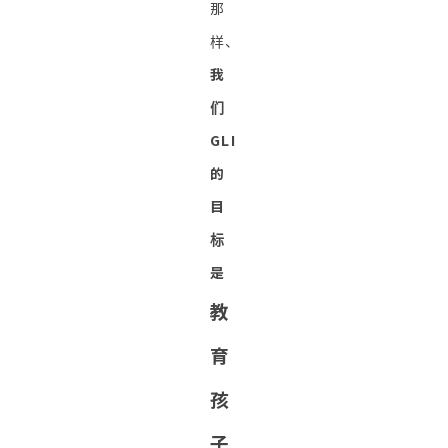
那
样、
我
们
GLI
的
目
标
是
教
育
孩
子