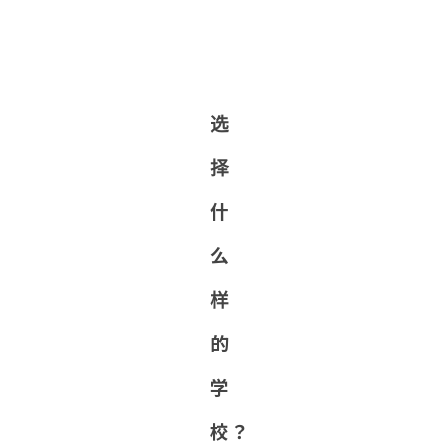
选
择
什
么
样
的
学
校？