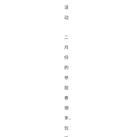
活
动
二
月
份
的
参
观
者
很
多，
包