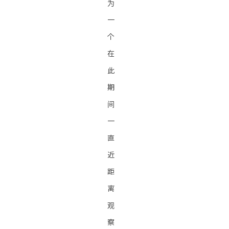
为
一
个
在
此
期
间
一
直
近
距
离
观
察