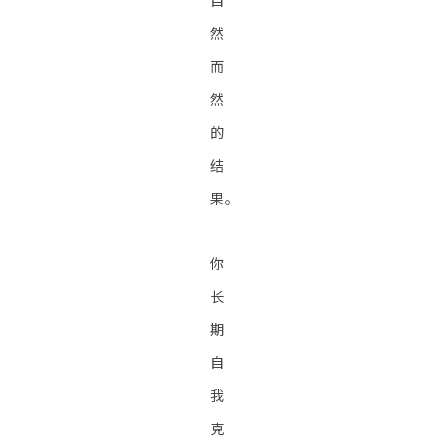
自
然
而
然
的
结
果。
你
长
期
自
我
克