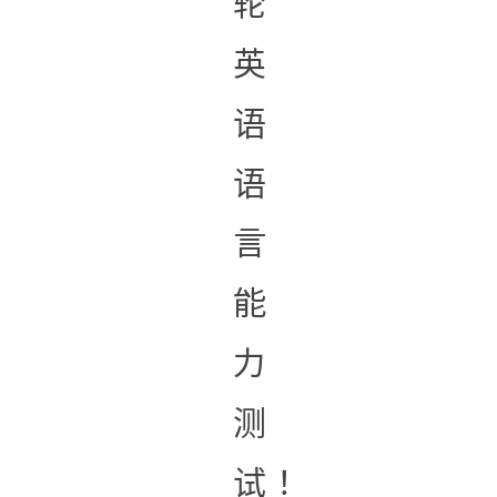
轮
英
语
语
言
能
力
测
试！