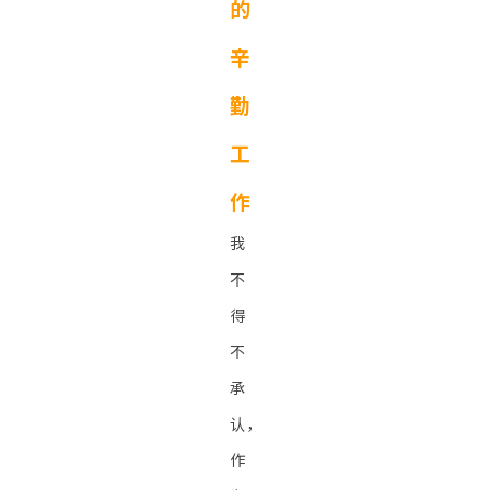
的
辛
勤
工
作
我
不
得
不
承
认，
作