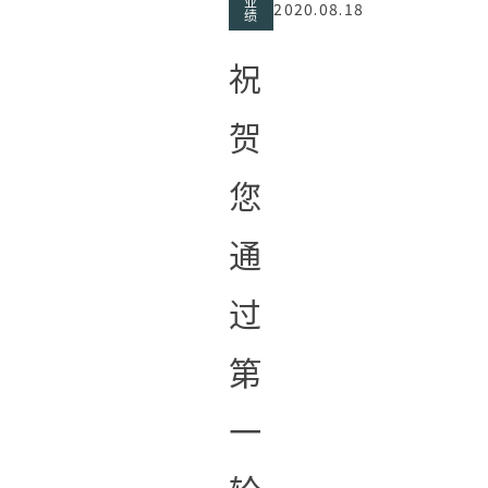
业
2020.08.18
绩
祝
贺
您
通
过
第
一