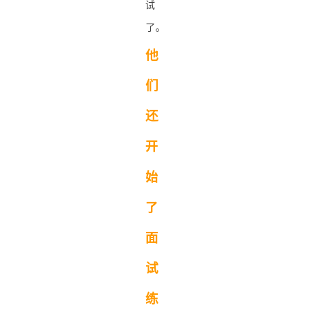
试
了。
他
们
还
开
始
了
面
试
练