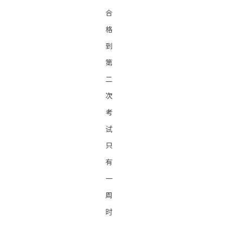
合
格
到
第
二
次
考
试
只
有
一
周
时