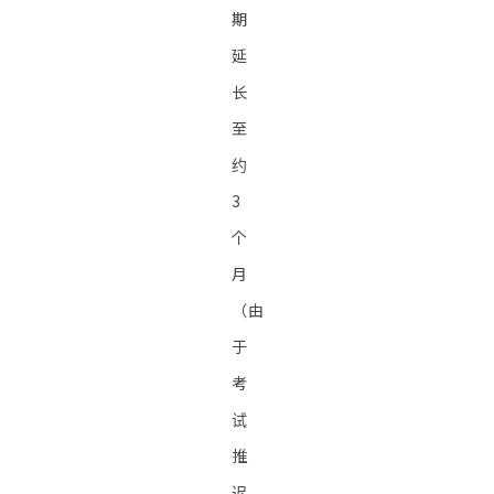
期
延
长
至
约
3
个
月
（由
于
考
试
推
迟，