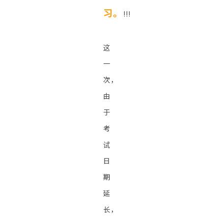
习。
!!!
这
一
次，
由
于
考
试
日
期
延
长，