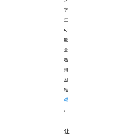
学
生
可
能
会
遇
到
困
难
。
让