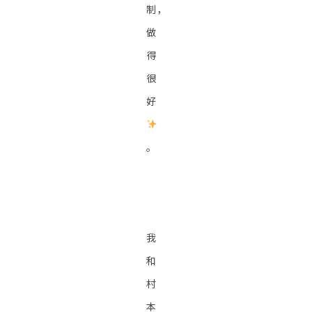
制，
做
得
很
好
。
我
和
村
本