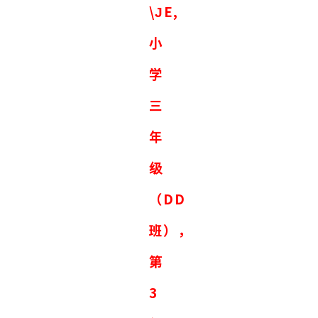
\ЈE,
小
学
三
年
级
（DD
班），
第
3