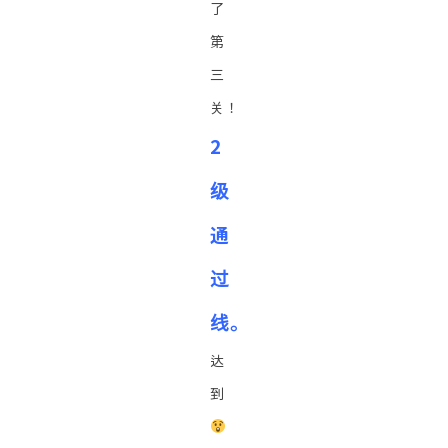
了
第
三
关！
2
级
通
过
线。
达
到