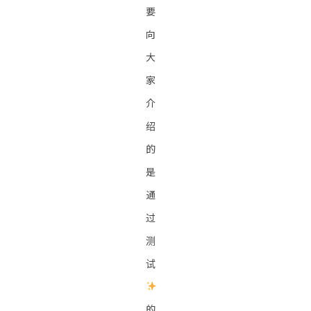
要
向
大
家
介
绍
的
是
通
过
测
试
的