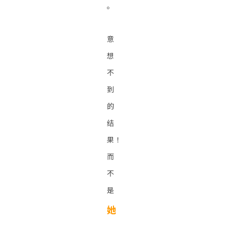
。
意
想
不
到
的
结
果！
而
不
是
她