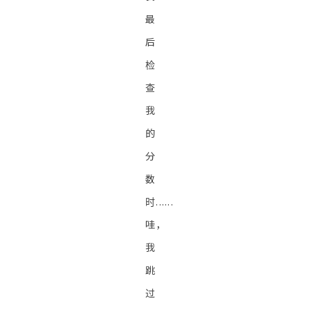
最
后
检
查
我
的
分
数
时......
哇，
我
跳
过