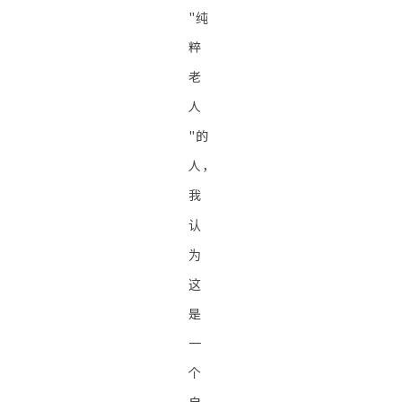
"纯
粹
老
人
"的
人，
我
认
为
这
是
一
个