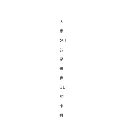
大
家
好！
我
是
来
自
GLI
的
卡
娜。