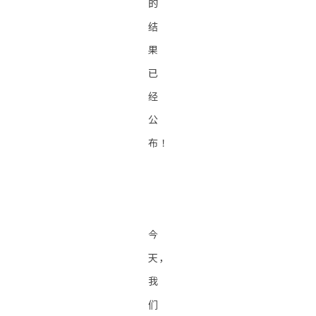
的
结
果
已
经
公
布！
今
天，
我
们