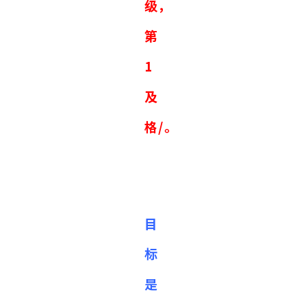
级，
第
1
及
格/。
目
标
是