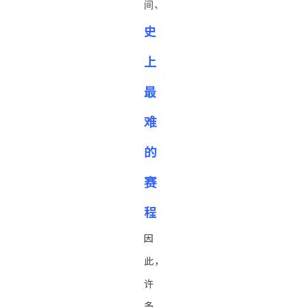
间、
史
上
最
难
的
赛
程
因
此，
许
多