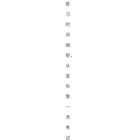
练
习
时
间
缩
短，
从
宣
布
第
一
次
考
试