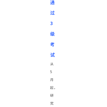
通
过
3
级
考
试
从
5
月
起，
研
究