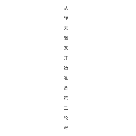
从
昨
天
起
就
开
始
准
备
第
二
轮
考