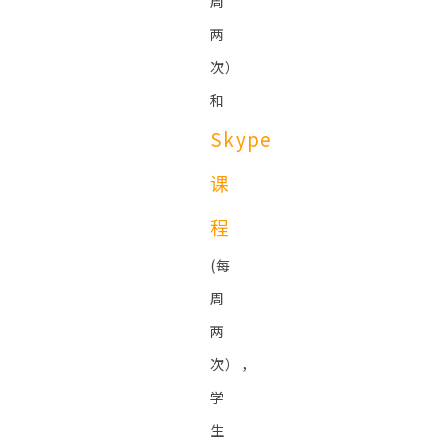
周
两
次）
和
Skype
课
程
(每
周
两
次），
学
生