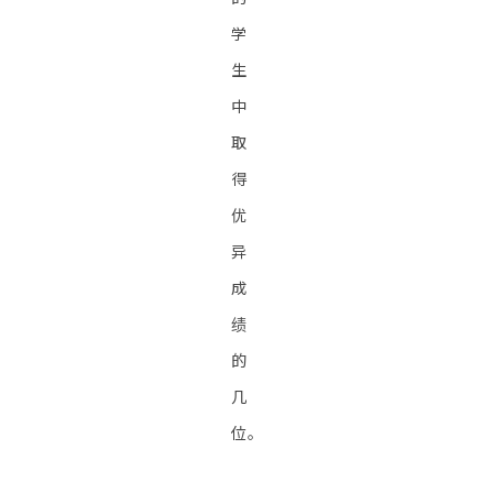
学
生
中
取
得
优
异
成
绩
的
几
位。