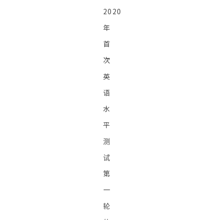
2020
年
首
次
英
语
水
平
测
试
第
一
轮