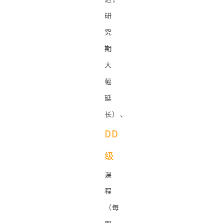
研
究
期
大
幅
延
长）、
DD
级
课
程
（每