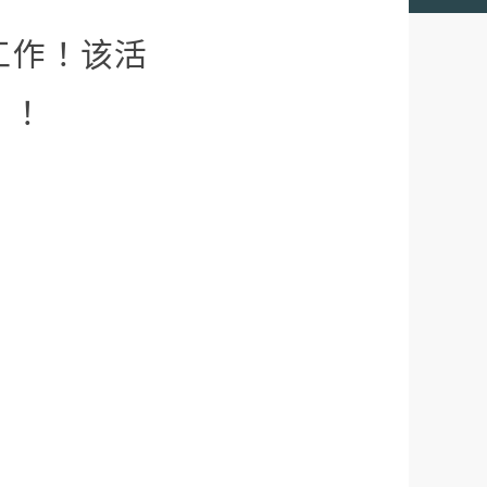
工作！该活
）！