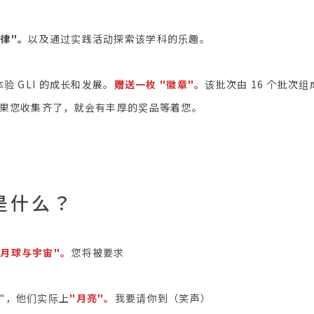
律"。
以及通过实践活动探索该学科的乐趣。
体验 GLI 的成长和发展。
赠送一枚 "徽章"。
该批次由 16 个批次
，如果您收集齐了，就会有丰厚的奖品等着您。
是什么？
"月球与宇宙"。
您将被要求
家"，他们实际上
"月亮"。
我要请你到（笑声）