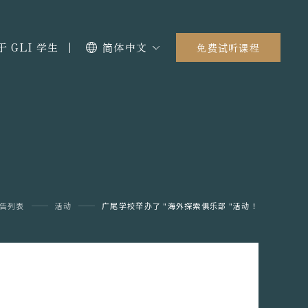
于 GLI 学生
简体中文
免费试听课程
告列表
活动
广尾学校举办了 "海外探索俱乐部 "活动！