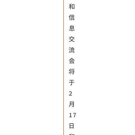
和
信
息
交
流
会
将
于
2
月
17
日