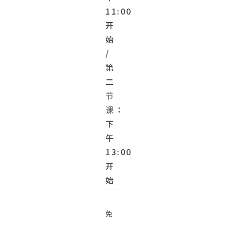
11:00
开
始
/
第
二
节
课：
下
午
13:00
开
始
免