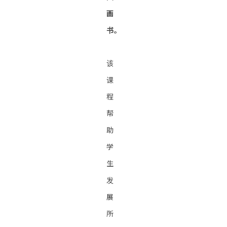
画
书。
该
课
程
帮
助
学
生
发
展
所