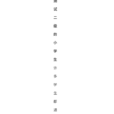
测
试
二
级
的
小
学
生
许
多
学
生
都
通