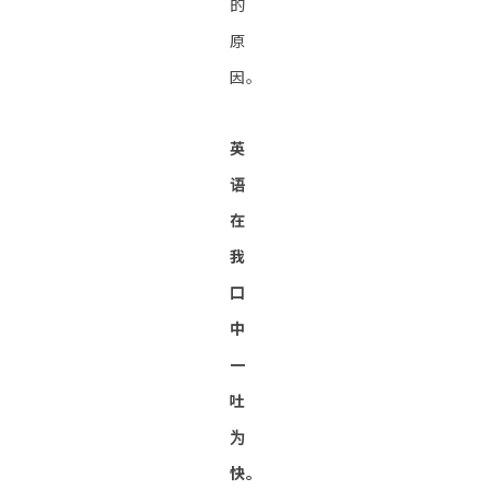
的
原
因。
英
语
在
我
口
中
一
吐
为
快。