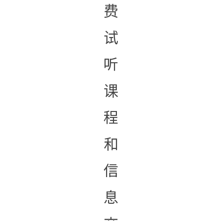
费
试
听
课
程
和
信
息