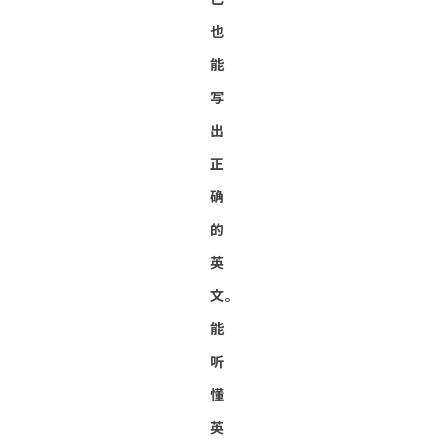
也
能
写
出
正
确
的
英
文。
能
听
懂
英