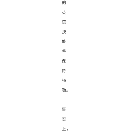
的
英
语
技
能
将
保
持
强
劲。
事
实
上，