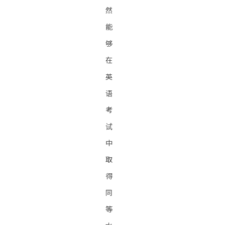
然
能
够
在
英
语
考
试
中
取
得
同
等