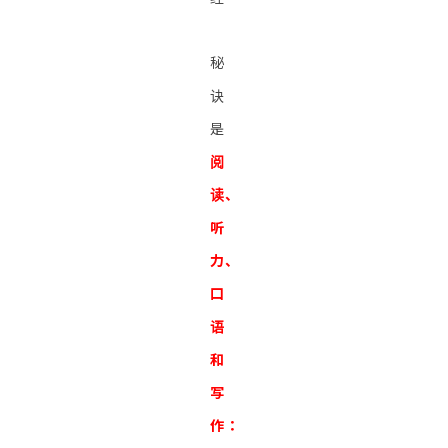
秘
诀
是
阅
读、
听
力、
口
语
和
写
作：