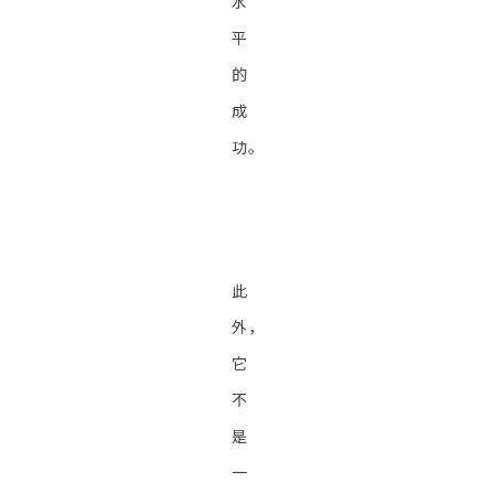
水
平
的
成
功。
此
外，
它
不
是
一