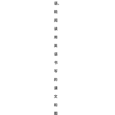
语。
能
阅
读
用
英
语
书
写
的
课
文
和
图