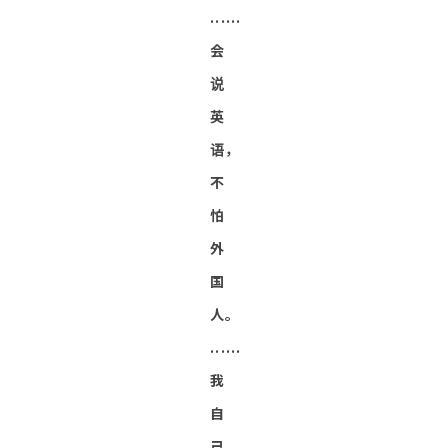
......
会
说
英
语，
不
怕
外
国
人。
......
我
自
己