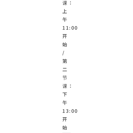
课：
上
午
11:00
开
始
/
第
二
节
课：
下
午
13:00
开
始