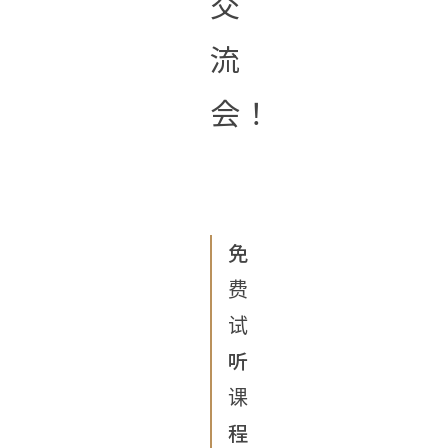
交
流
会！
免
费
试
听
课
程