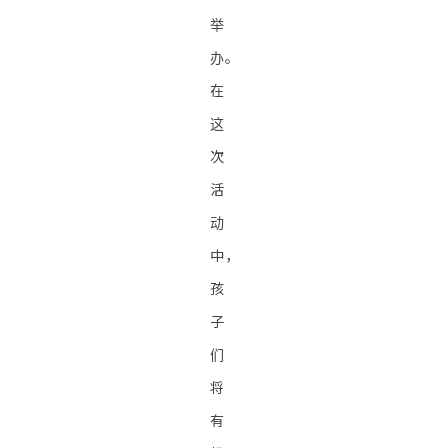
举
办。
在
这
次
活
动
中，
孩
子
们
将
有