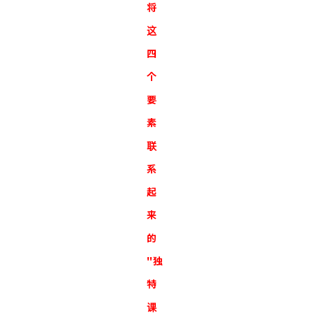
将
这
四
个
要
素
联
系
起
来
的
"独
特
课