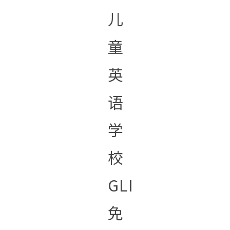
儿
童
英
语
学
校
GLI
免