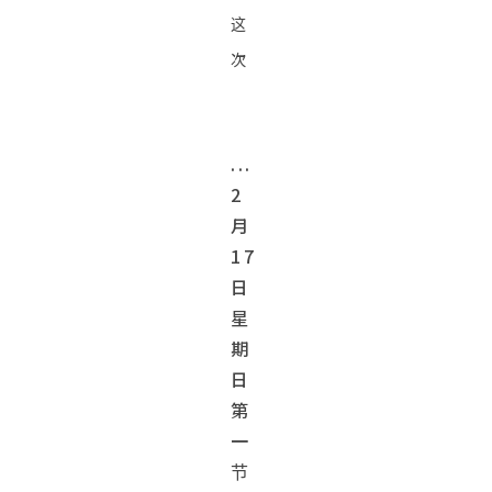
这
次
...
2
月
17
日
星
期
日
第
一
节