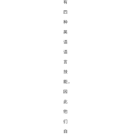
有
四
种
英
语
语
言
技
能，
因
此
他
们
自