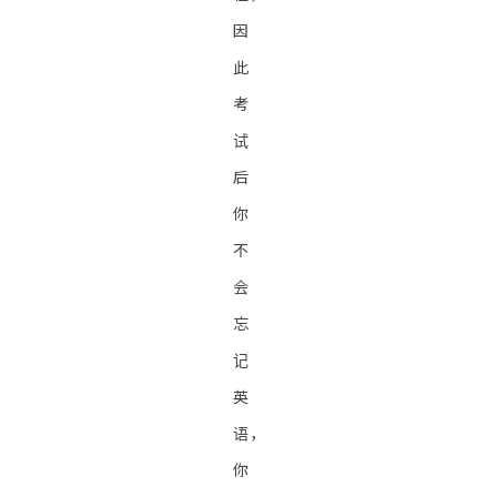
因
此
考
试
后
你
不
会
忘
记
英
语，
你