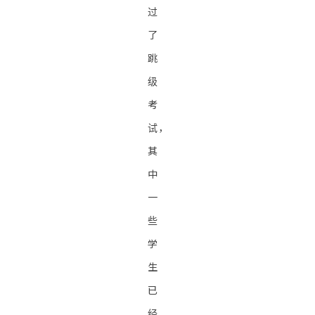
过
了
跳
级
考
试，
其
中
一
些
学
生
已
经