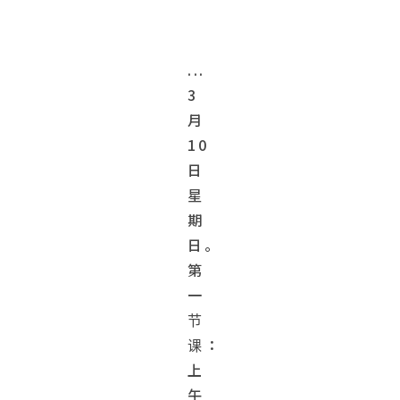
...
3
月
10
日
星
期
日。
第
一
节
课：
上
午