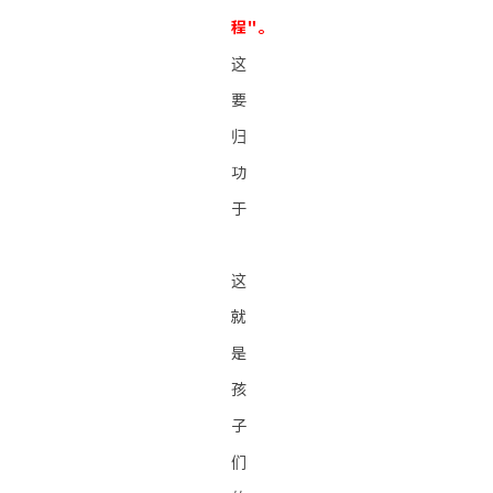
程"。
这
要
归
功
于
这
就
是
孩
子
们