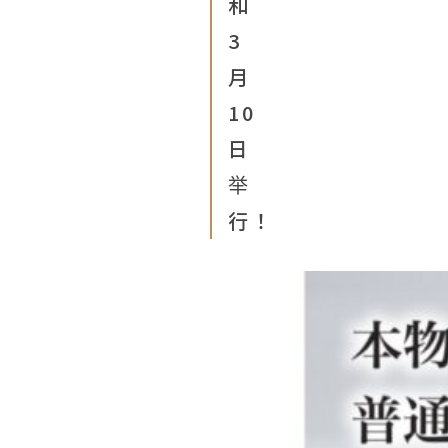
和
3
月
10
日
举
行！