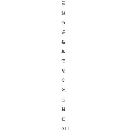
费
试
听
课
程
和
信
息
交
流
会
将
在
GLI