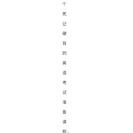
个
死
记
硬
背
的
英
语
考
试
准
备
课
程，