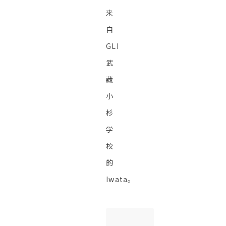
来
自
GLI
武
藏
小
杉
学
校
的
Iwata。