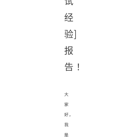
试
经
验]
报
告！
大
家
好，
我
是