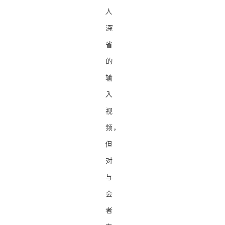
人
深
省
的
输
入
视
频，
但
对
与
会
者