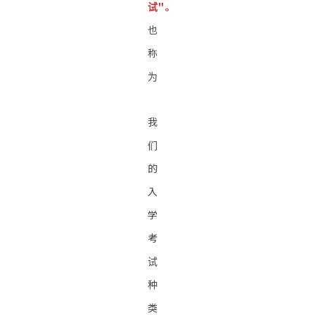
试"。
也
称
为
我
们
的
入
学
考
试
种
类