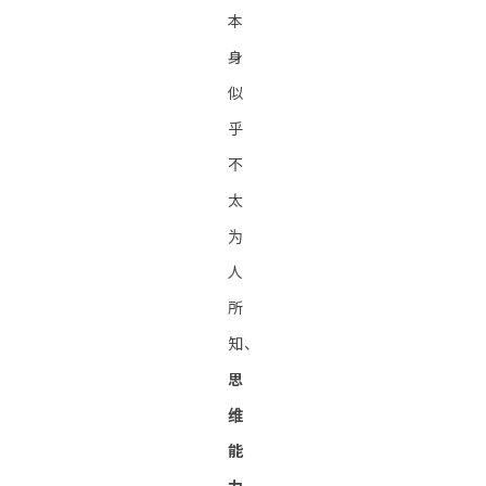
本
身
似
乎
不
太
为
人
所
知、
思
维
能