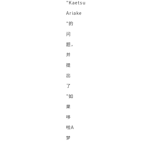
"Kaetsu
Ariake
"的
问
题，
并
提
出
了
"如
果
哆
啦A
梦