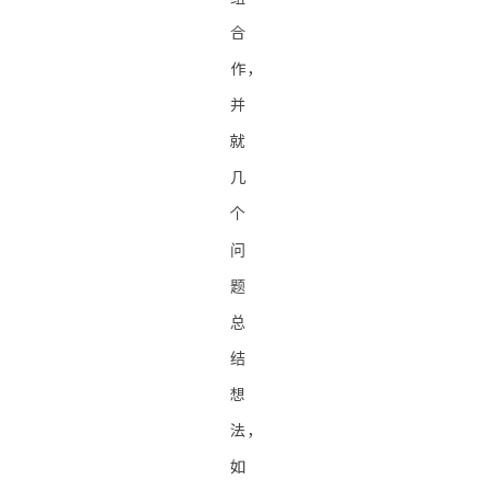
合
作，
并
就
几
个
问
题
总
结
想
法，
如