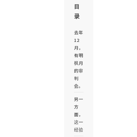
目
录
去年
12
月，
有明
枫月
的审
判
会。
另一
方
面，
这一
经验