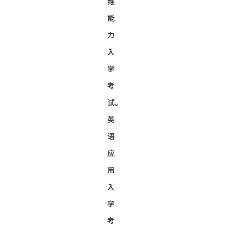
维
能
力
入
学
考
试。
英
语
应
用
入
学
考