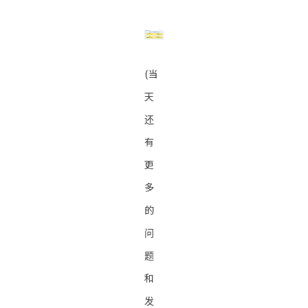
(当
天
还
有
更
多
的
问
题
和
发