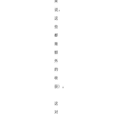
来
说，
这
些
都
是
额
外
的
收
获）。
这
对