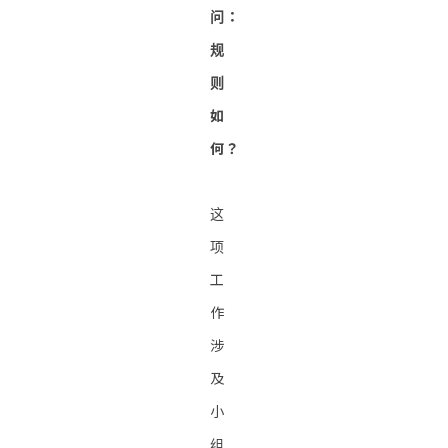
问：
规
则
如
何？
这
项
工
作
涉
及
小
组