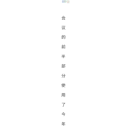
会
议
的
前
半
部
分
使
用
了
今
年