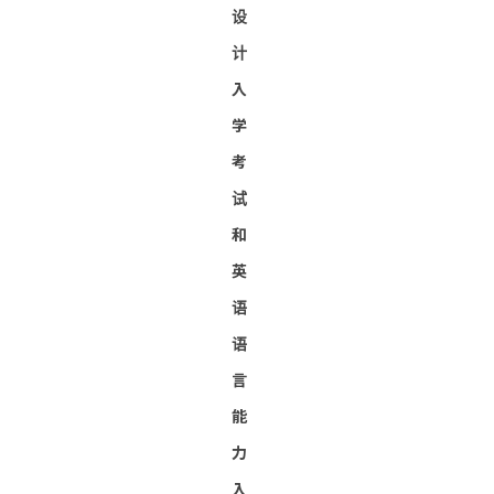
设
计
入
学
考
试
和
英
语
语
言
能
力
入