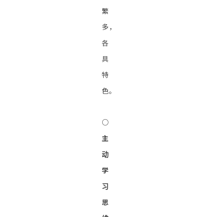
繁
多，
各
具
特
色。
○
主
动
学
习
思