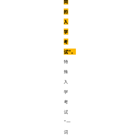
同
的
入
学
考
试"。
特
殊
入
学
考
试
"一
词