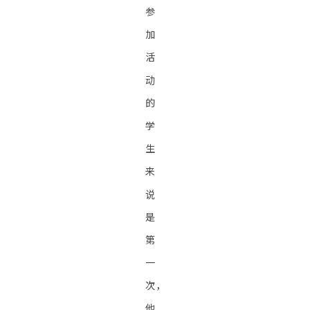
参
加
活
动
的
学
生
来
说
是
第
一
次，
他