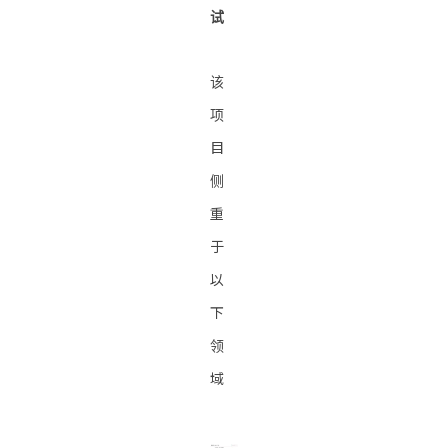
试
该
项
目
侧
重
于
以
下
领
域