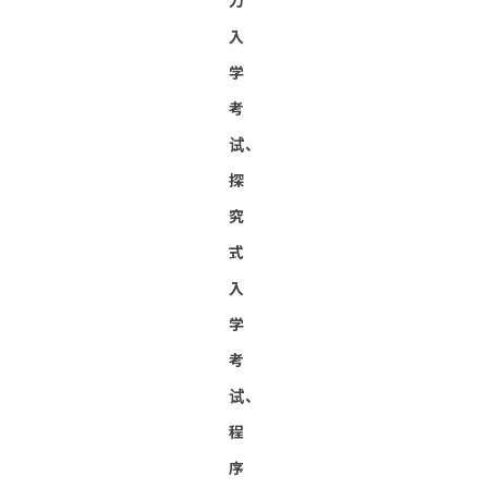
力
入
学
考
试、
探
究
式
入
学
考
试、
程
序