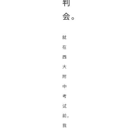
判
会。
就
在
西
大
附
中
考
试
前，
我