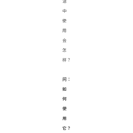
活
中
使
用
会
怎
样？
问：
如
何
使
用
它？