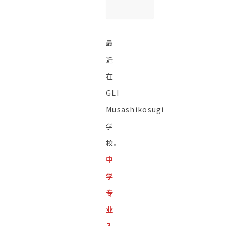
最
近
在
GLI
Musashikosugi
学
校。
中
学
专
业