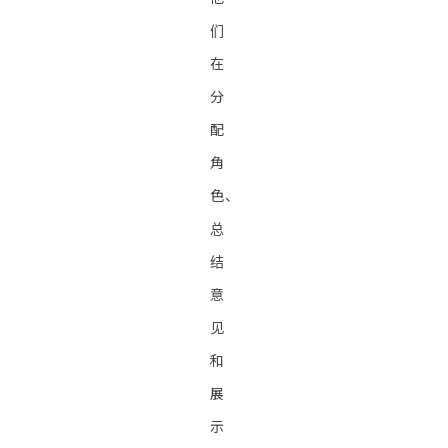
们
在
分
配
角
色、
总
结
意
见
和
展
示