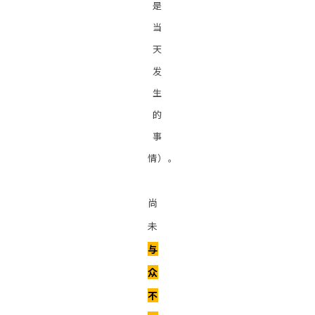
是
当
天
发
生
的
事
情）。
尚
未
与
众
不