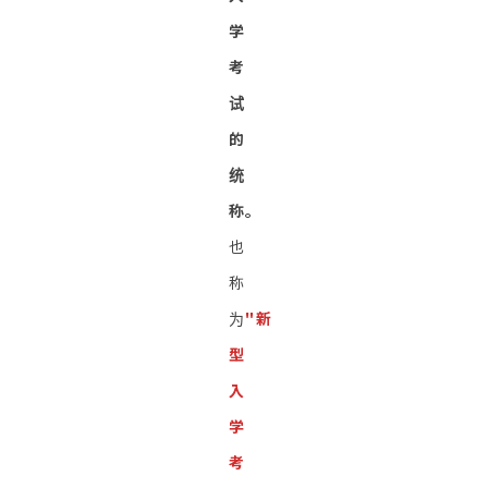
学
考
试
的
统
称。
也
称
为
"新
型
入
学
考