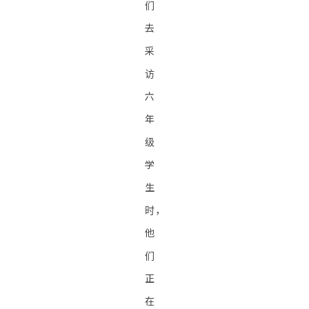
们
去
采
访
六
年
级
学
生
时，
他
们
正
在