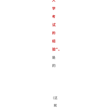
入
学
考
试
的
经
验"。
是
的
(这
就