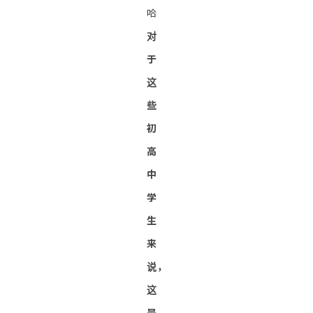
哈
对
于
这
些
初
高
中
学
生
来
说，
这
是