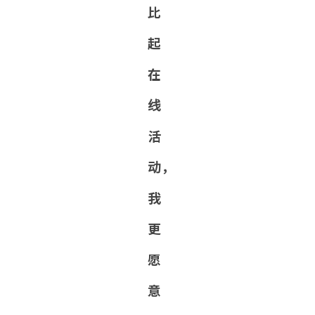
比
起
在
线
活
动，
我
更
愿
意