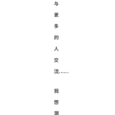
与
更
多
的
人
交
流......
我
想
测