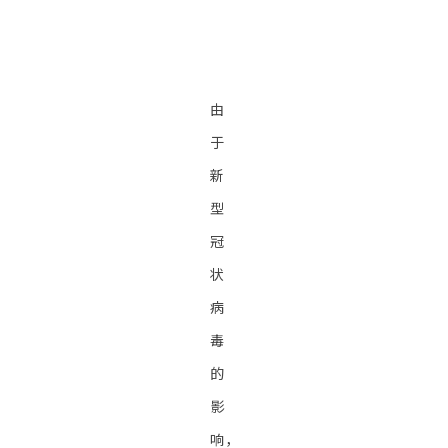
由
于
新
型
冠
状
病
毒
的
影
响，