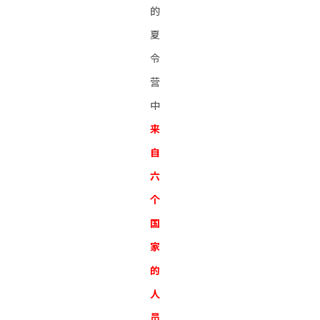
的
夏
令
营
中
来
自
六
个
国
家
的
人
员