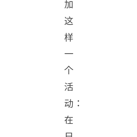
加
这
样
一
个
活
动：
在
日