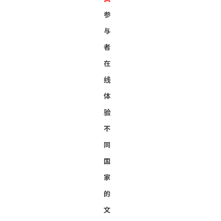
参
与
者
在
线
体
验
不
同
国
家
的
文