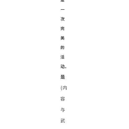
一
次
完
美
的
活
动。
是
(内
容
与
武