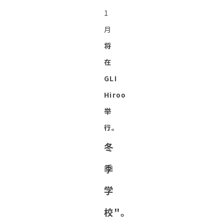
1
月
将
在
GLI
Hiroo
举
行。
冬
季
学
校"。