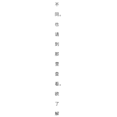
不
同。
也
请
到
那
里
查
看。
欲
了
解