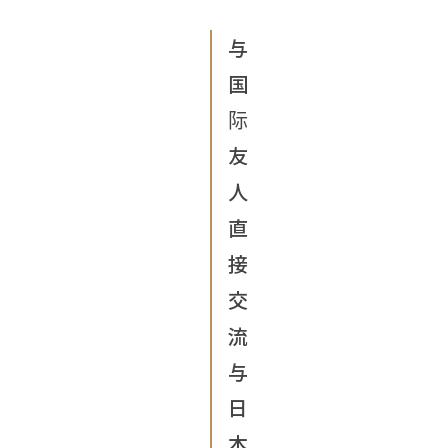
与
国
际
友
人
直
接
交
流
与
日
本