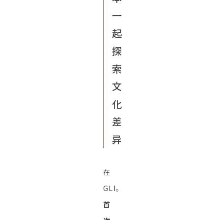
一
起
探
索
文
化
差
异
在
GLI。
首