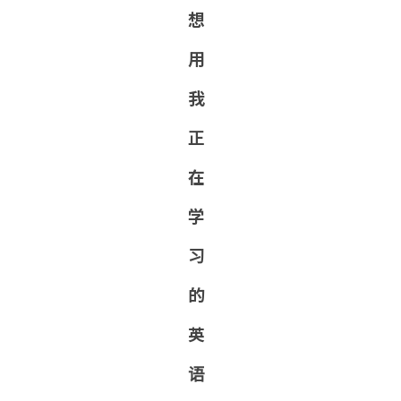
想
用
我
正
在
学
习
的
英
语