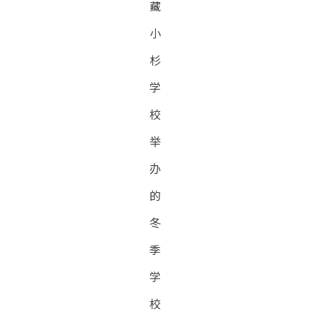
藏
小
杉
学
校
举
办
的
冬
季
学
校