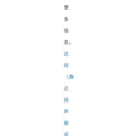
更
多
信
息。
这
样
（靠
近
扬
声
器
或