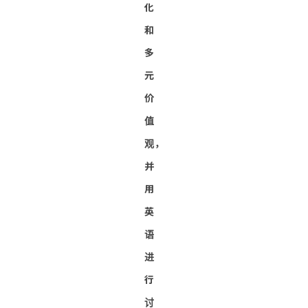
化
和
多
元
价
值
观，
并
用
英
语
进
行
讨