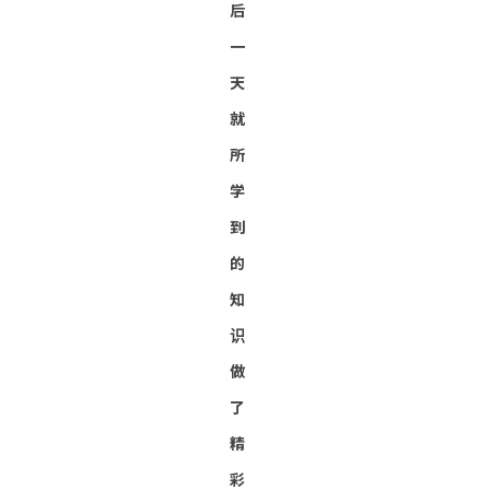
后
一
天
就
所
学
到
的
知
识
做
了
精
彩