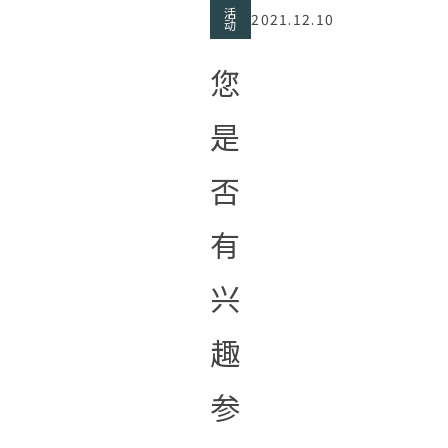
活
2021.12.10
动
您
是
否
有
兴
趣
参