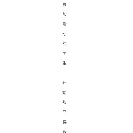
参
加
活
动
的
学
生
一
开
始
都
显
得
很