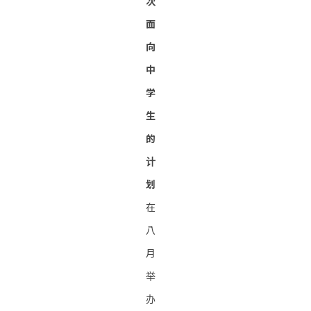
次
面
向
中
学
生
的
计
划
在
八
月
举
办