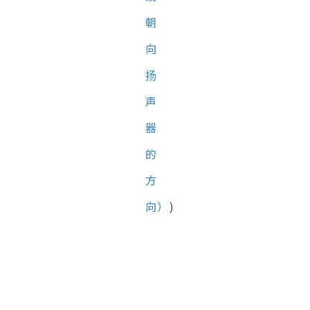
朝
向
扬
声
器
的
方
向）
)