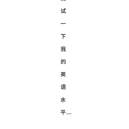
试
一
下
我
的
英
语
水
平...