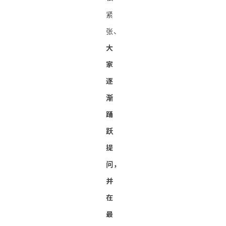
紧
张、
大
家
逐
渐
踊
跃
提
问，
并
在
最