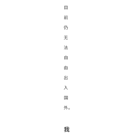
目
前
仍
无
法
自
由
出
入
国
外。
我