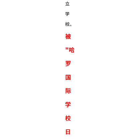
立
学
校。
被
"哈
罗
国
际
学
校
日