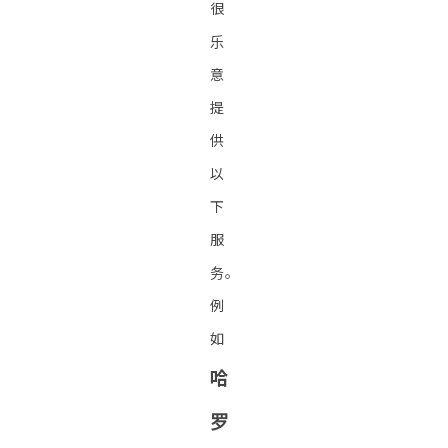
很
乐
意
提
供
以
下
服
务。
例
如
哈
罗