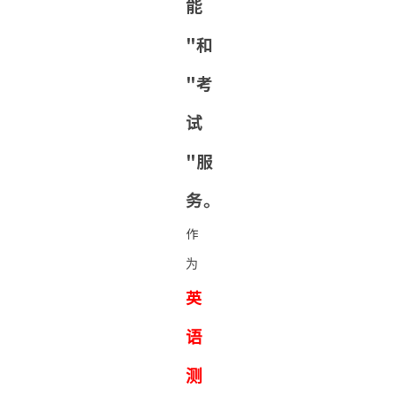
能
"和
"考
试
"服
务。
作
为
英
语
测