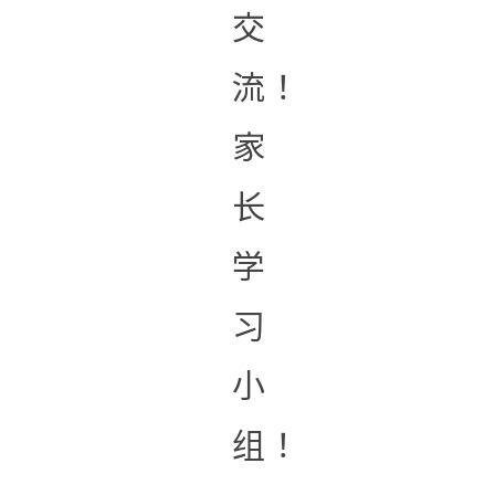
交
流！
家
长
学
习
小
组！