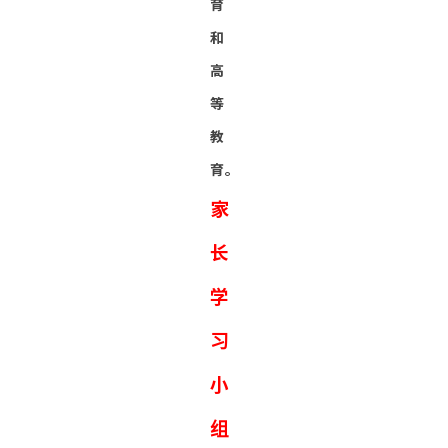
育
和
高
等
教
育。
家
长
学
习
小
组