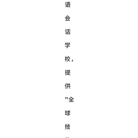
语
会
话
学
校，
提
供
"全
球
技