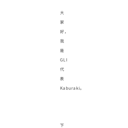
大
家
好，
我
是
GLI
代
表
Kaburaki。
下