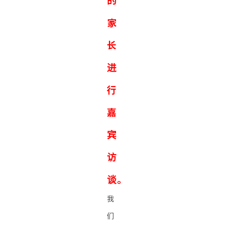
家
长
进
行
嘉
宾
访
谈。
我
们