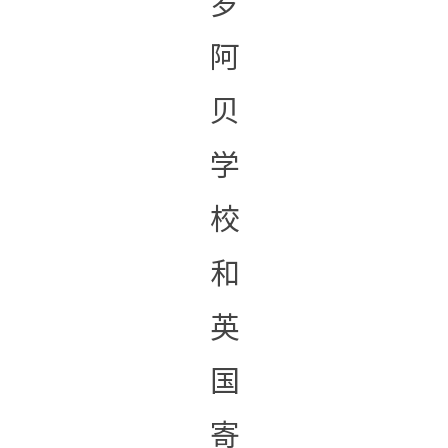
罗
阿
贝
学
校
和
英
国
寄