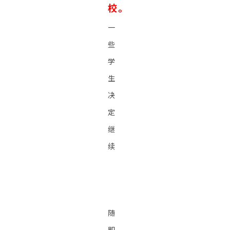
校。
一
些
学
生
决
定
继
续
随
即