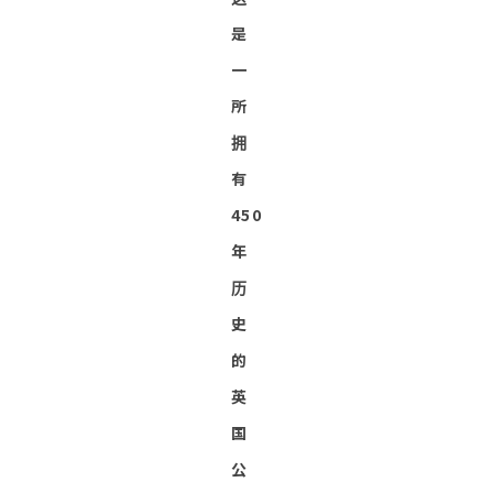
是
一
所
拥
有
450
年
历
史
的
英
国
公