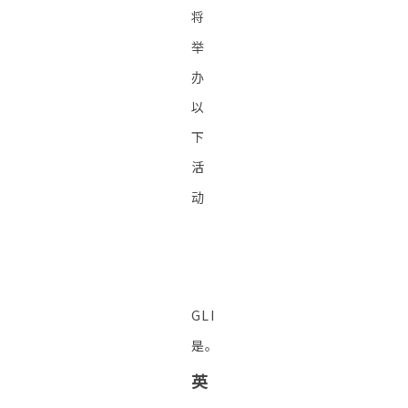
将
举
办
以
下
活
动
GLI
是。
英