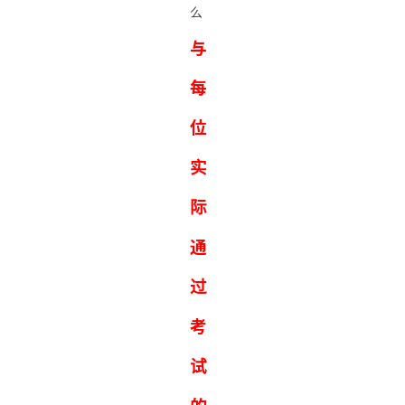
么
与
每
位
实
际
通
过
考
试
的