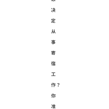
决
定
从
事
寄
宿
工
作？
你
准