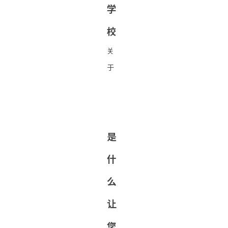
学
校
关
于
是
什
么
让
您