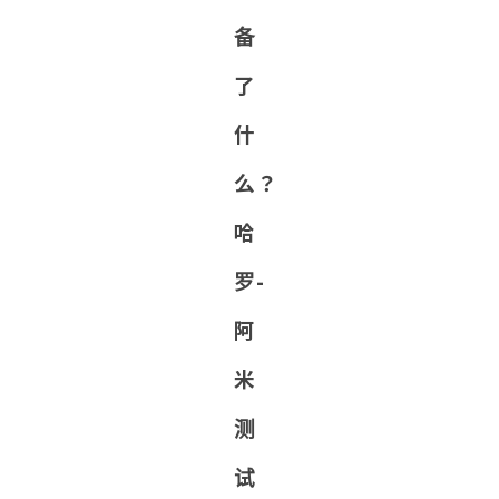
备
了
什
么？
哈
罗-
阿
米
测
试