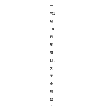
一
次
1
月
30
日
星
期
日，
关
于
全
球
教