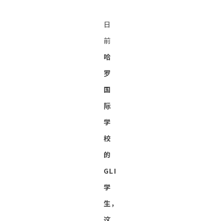
日
前
哈
罗
国
际
学
校
的
GLI
学
生，
这