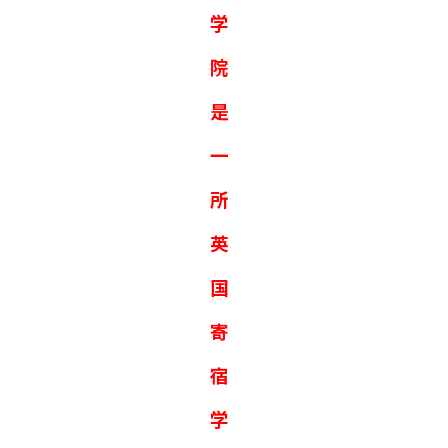
学
院
是
一
所
英
国
寄
宿
学