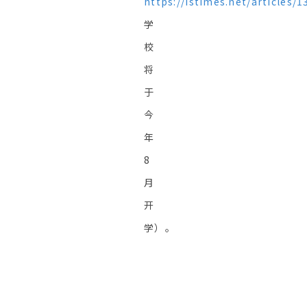
https://istimes.net/articles/1
学
校
将
于
今
年
8
月
开
学）。