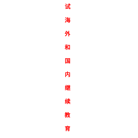
试
海
外
和
国
内
继
续
教
育