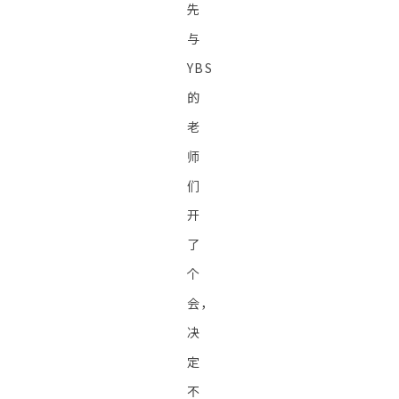
先
与
YBS
的
老
师
们
开
了
个
会，
决
定
不