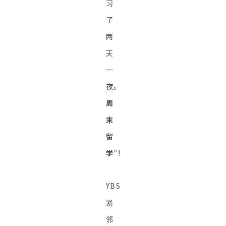
习
了
两
天
一
夜。
周
末
留
学
"!
YBS
紧
邻