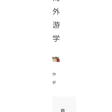
外
游
学
你
好
目