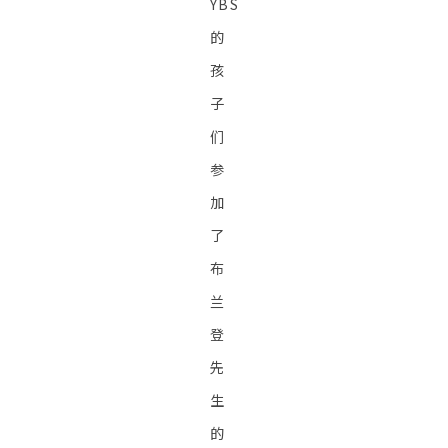
YBS
的
孩
子
们
参
加
了
布
兰
登
先
生
的