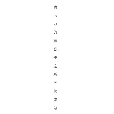
满
活
力
的
声
音，
使
这
所
学
校
成
为