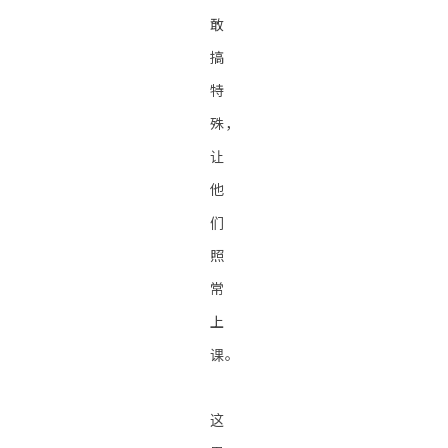
敢
搞
特
殊，
让
他
们
照
常
上
课。
这