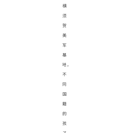
横
须
贺
美
军
基
地，
不
同
国
籍
的
孩