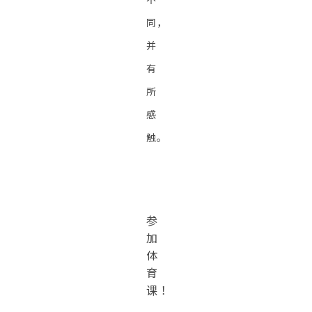
同，
并
有
所
感
触。
参
加
体
育
课！