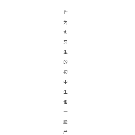
作
为
实
习
生
的
初
中
生
也
一
脸
严