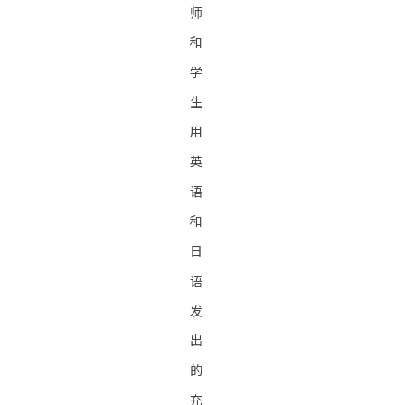
师
和
学
生
用
英
语
和
日
语
发
出
的
充