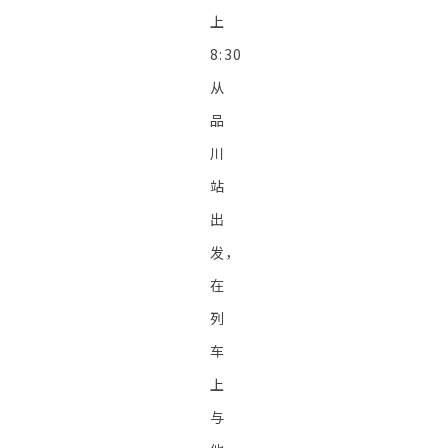
上
8:30
从
品
川
站
出
发，
在
列
车
上
与