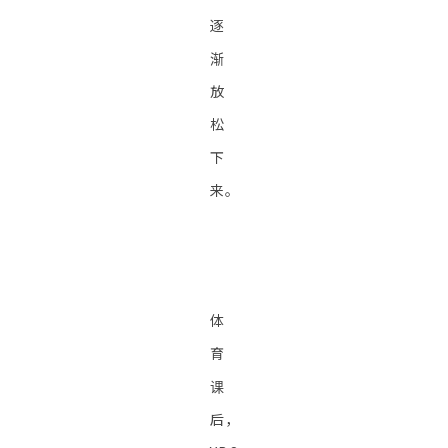
逐
渐
放
松
下
来。
体
育
课
后，