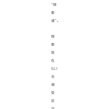
"探
索
课"。
探
索
班
在
GLI
也
很
受
欢
迎。