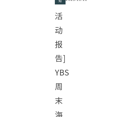
知
活
动
报
告]
YBS
周
末
海