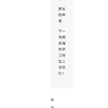
家长
的声
音
下一
次周
末海
外学
习将
在二
月举
行！
来
自