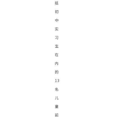
括
初
中
实
习
生
在
内
的
13
名
儿
童
前