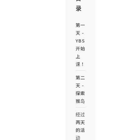
录
第一
天 -
YBS
开始
上
课！
第二
天 -
探索
猴岛
经过
两天
的活
动