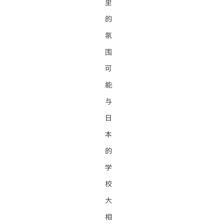
里
的
氛
围
可
能
与
日
本
的
学
校
大
相