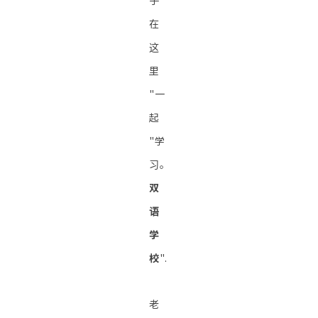
子
在
这
里
"一
起
"学
习。
双
语
学
校
".
老