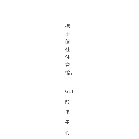
携
手
前
往
体
育
馆。
GLI
的
孩
子
们