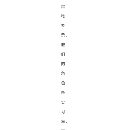
肃
地
表
示，
他
们
的
角
色
是
实
习
生，