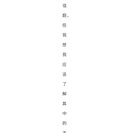
径
庭，
但
我
想
我
应
该
了
解
其
中
的
不