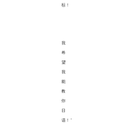
标！
我
希
望
我
能
教
你
日
语！'