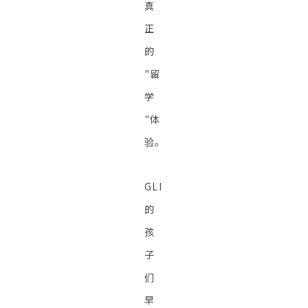
真
正
的
"留
学
"体
验。
GLI
的
孩
子
们
早