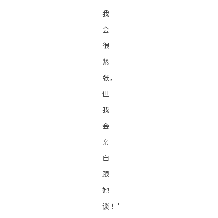
我
会
很
紧
张，
但
我
会
亲
自
跟
她
谈！'