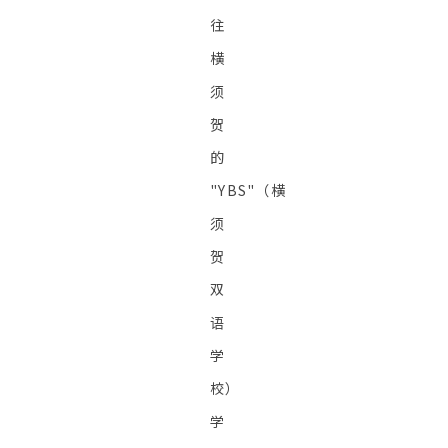
往
横
须
贺
的
"YBS"（横
须
贺
双
语
学
校）
学