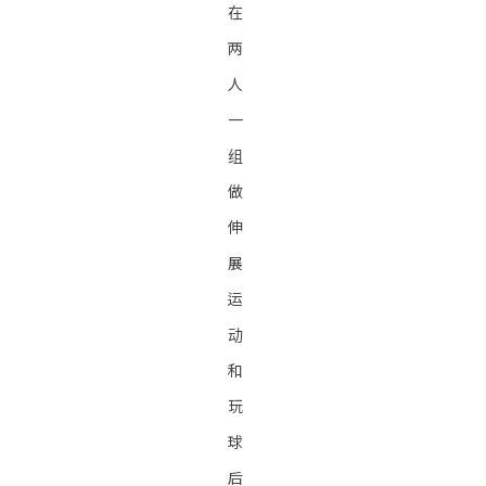
在
两
人
一
组
做
伸
展
运
动
和
玩
球
后