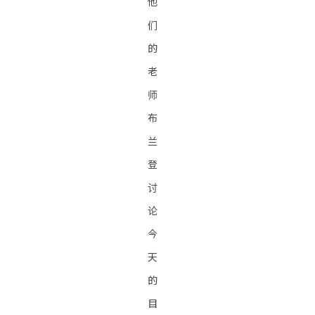
他
们
的
老
师
布
兰
登
讨
论
今
天
的
目