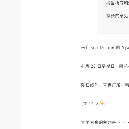
报告撰写和
家长的意见
来自 GLI Online 的 Ay
4 月 23 日星期日，
除在线外，来自广尾、
(共 14 人
)
实地考察的主题是 ・・