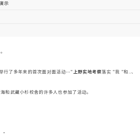
演示
a。
网校举行了多年来的首次面对面活动--"
上野实地考察
落实 "我 "和..、
晴海和武藏小杉校舍的许多人也参加了活动。
・・