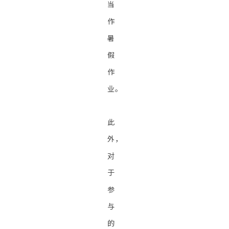
当
作
暑
假
作
业。
此
外，
对
于
参
与
的