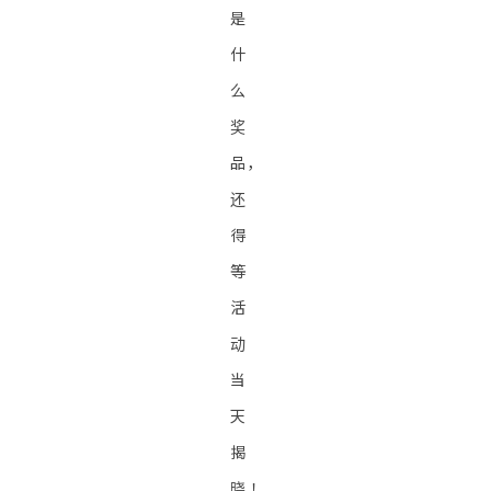
是
什
么
奖
品，
还
得
等
活
动
当
天
揭
晓！