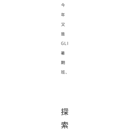
今
年
又
是
GLI
暑
期
班、
探
索