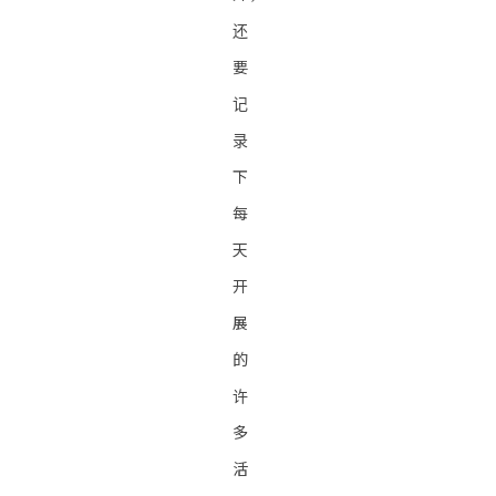
还
要
记
录
下
每
天
开
展
的
许
多
活