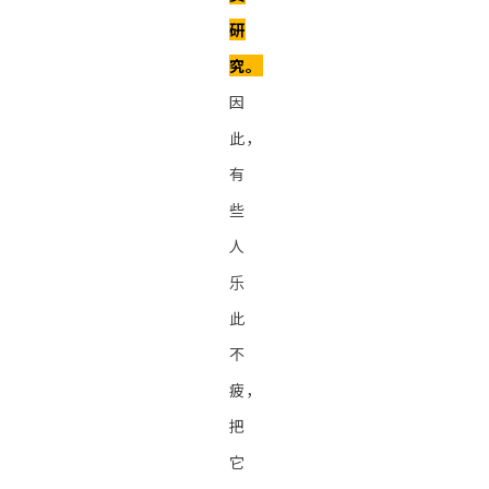
研
究。
因
此，
有
些
人
乐
此
不
疲，
把
它