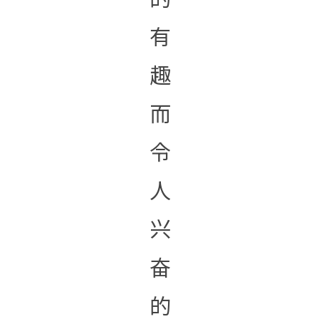
有
趣
而
令
人
兴
奋
的