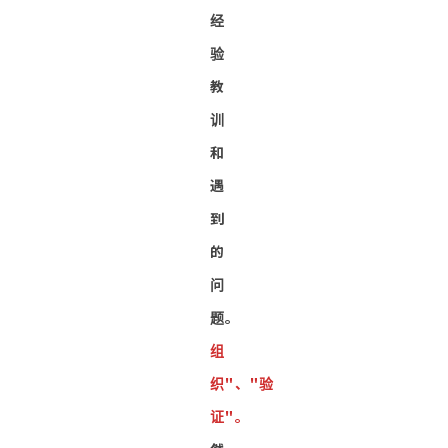
经
验
教
训
和
遇
到
的
问
题。
组
织"、"验
证"。