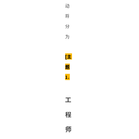
动
将
分
为
[主
题
1.
工
程
师