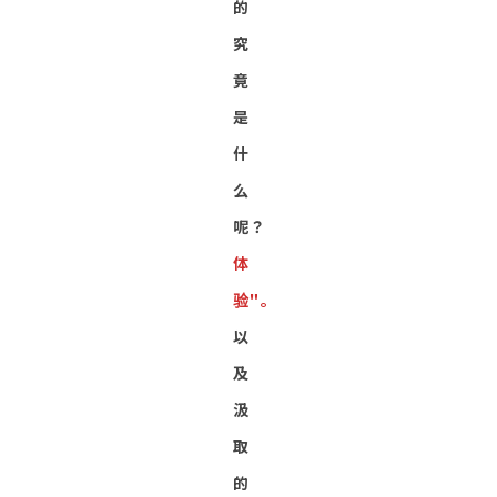
的
究
竟
是
什
么
呢？
体
验"。
以
及
汲
取
的