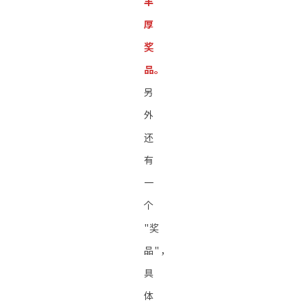
丰
厚
奖
品。
另
外
还
有
一
个
"奖
品"，
具
体