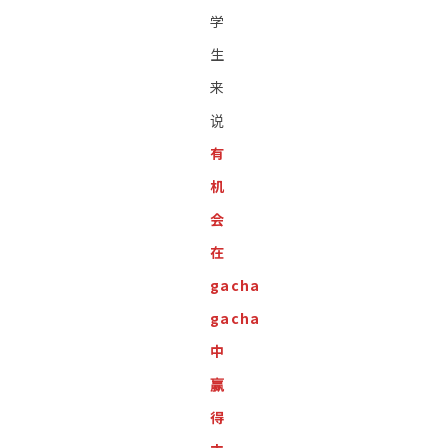
学
生
来
说
有
机
会
在
gacha
gacha
中
赢
得