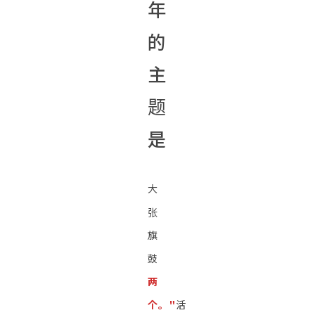
年
的
主
题
是
大
张
旗
鼓
两
个。"
活