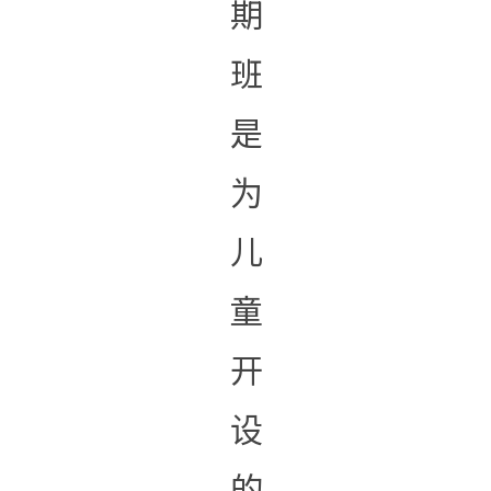
期
班
是
为
儿
童
开
设
的