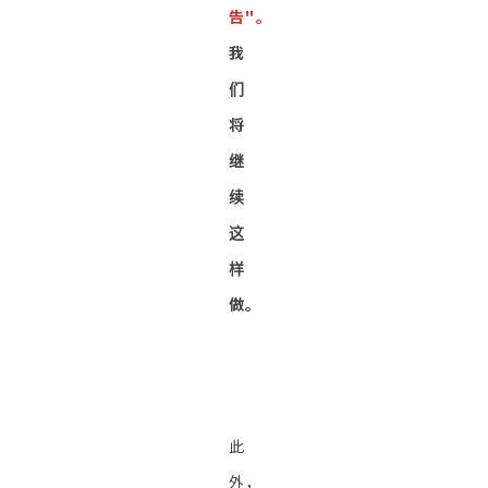
告"。
我
们
将
继
续
这
样
做。
此
外，