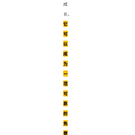
成
长、
它
可
以
成
为
一
项
可
靠
的
免
费