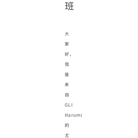
班
大
家
好，
我
是
来
自
GLI
Harumi
的
尤