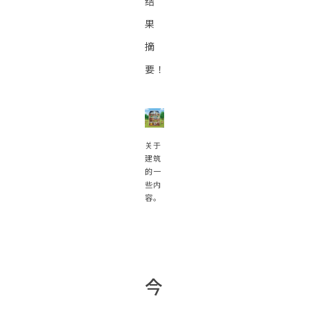
结
果
摘
要！
关于
建筑
的一
些内
容。
今