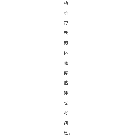
动
所
带
来
的
体
验
剪
贴
簿
也
将
创
建。