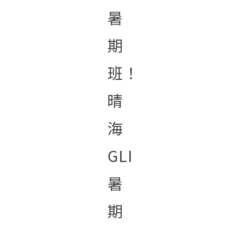
暑
期
班！
晴
海
GLI
暑
期