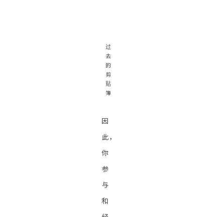
过
去
的
剪
贴
簿
因
此，
你
参
与
和
经