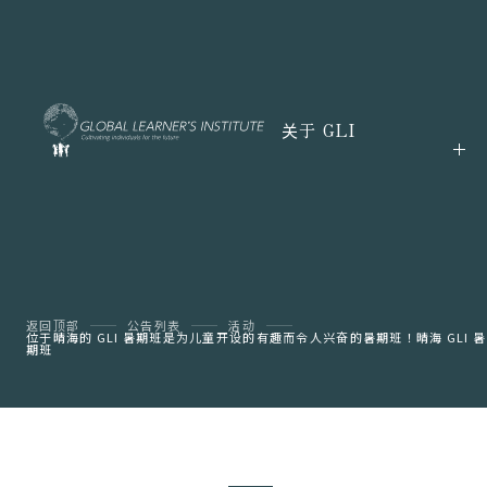
关于 GLI
返回顶部
公告列表
活动
位于晴海的 GLI 暑期班是为儿童开设的有趣而令人兴奋的暑期班！晴海 GLI 暑
期班