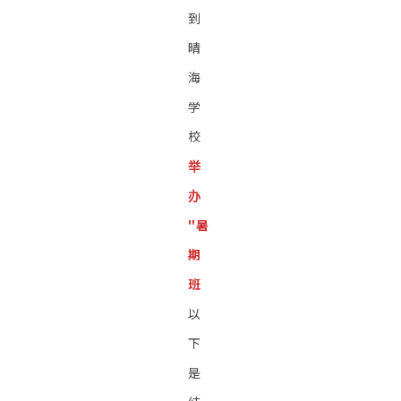
到
晴
海
学
校
举
办
"暑
期
班
以
下
是