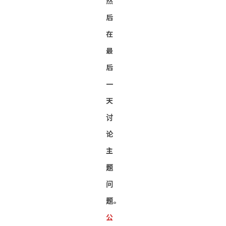
然
后
在
最
后
一
天
讨
论
主
题
问
题。
公