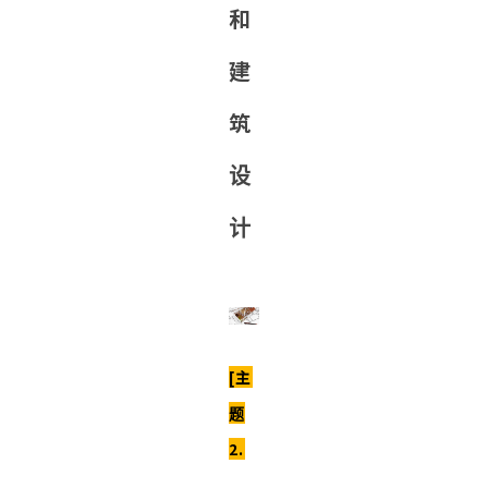
和
建
筑
设
计
[主
题
2.