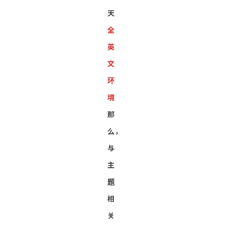
天
全
英
文
环
境
那
么，
与
主
题
相
关