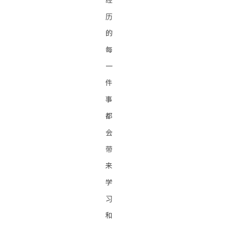
历
的
每
一
件
事
都
会
带
来
学
习
和