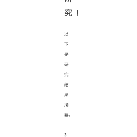
究！
以
下
是
研
究
结
果
摘
要。
3