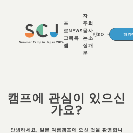
자
프
주
회
로
NEWS
묻
사
KO
해외
그
목록
는
소
램
질
개
문
캠프에 관심이 있으신
가요?
안녕하세요, 일본 여름캠프에 오신 것을 환영합니