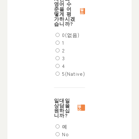
영어 수
준을 어
필
떻게 평
수
가하시겠
습니까?
0(없음)
1
2
3
4
5(Native)
일대일
상담을
필
원하십
수
니까?
예
No