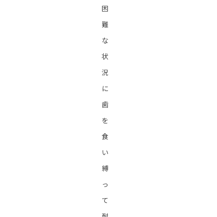
困
難
な
状
況
に
歯
を
食
い
縛
っ
て
耐