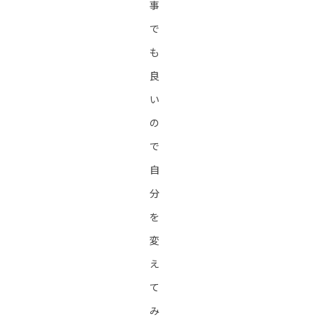
事
で
も
良
い
の
で
自
分
を
変
え
て
み