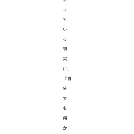
え
て
い
る
現
実
に、
『自
分
で
も
何
か