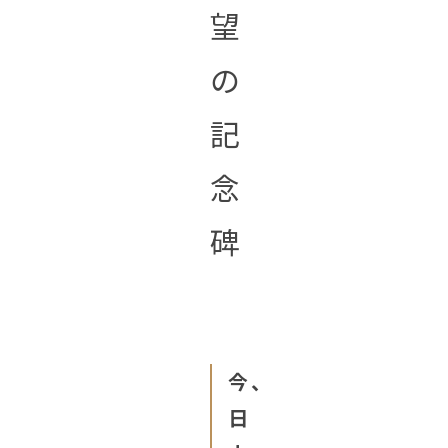
望
の
記
念
碑
今、
日