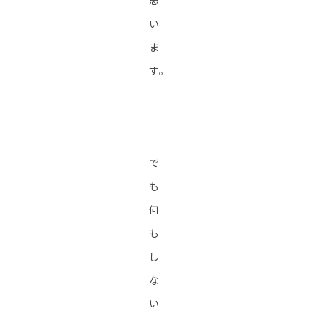
思
い
ま
す。
で
も
何
も
し
な
い