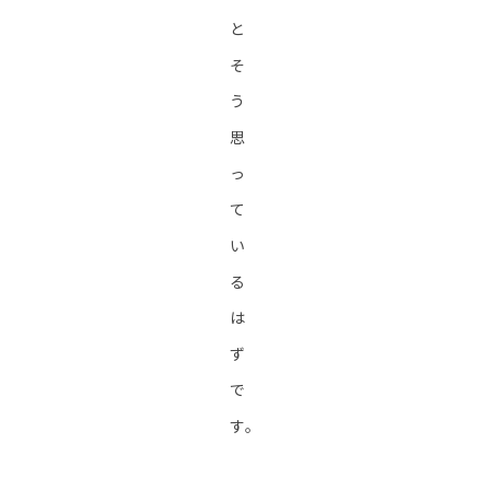
と
そ
う
思
っ
て
い
る
は
ず
で
す。