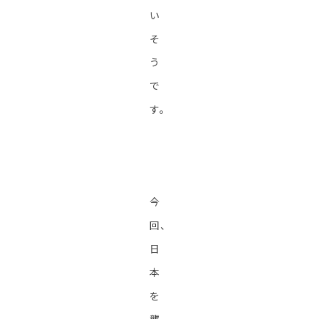
い
そ
う
で
す。
今
回、
日
本
を