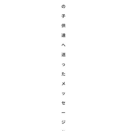
の
子
供
達
へ
送
っ
た
メ
ッ
セ
ー
ジ