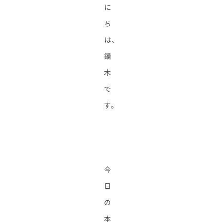
に
ち
は、
鏑
木
で
す。
今
日
の
本