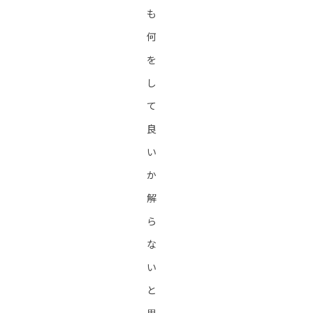
も
何
を
し
て
良
い
か
解
ら
な
い
と