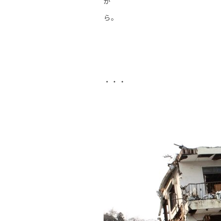
か
ら。
・・・