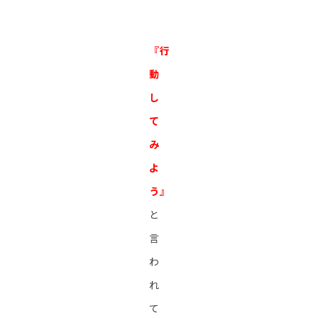
『行
動
し
て
み
よ
う』
と
言
わ
れ
て