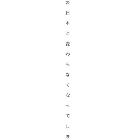
の
日
本
と
変
わ
ら
な
く
な
っ
て
し
ま