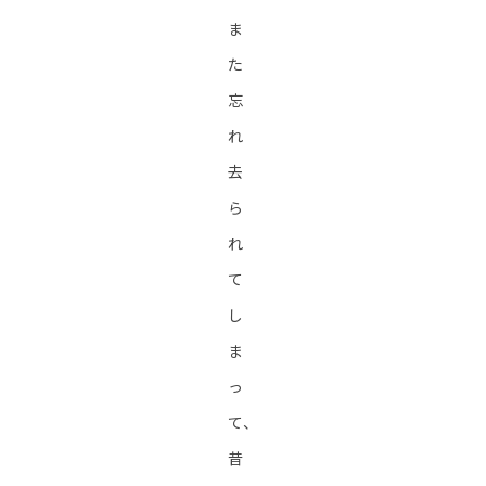
ま
た
忘
れ
去
ら
れ
て
し
ま
っ
て、
昔