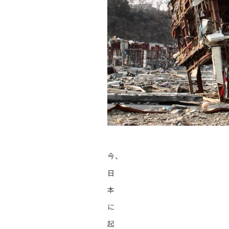
今、
日
本
に
起