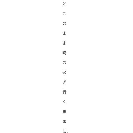
と
こ
の
ま
ま
時
の
過
ぎ
行
く
ま
ま
に、