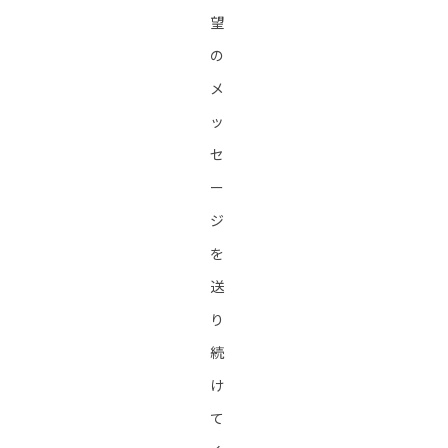
望
の
メ
ッ
セ
ー
ジ
を
送
り
続
け
て