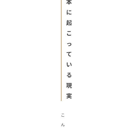
本
に
起
こ
っ
て
い
る
現
実
こ
ん