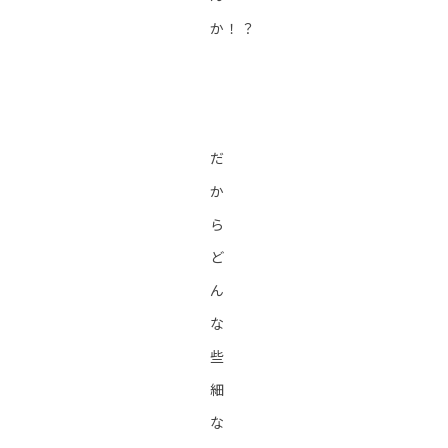
か！？
だ
か
ら
ど
ん
な
些
細
な