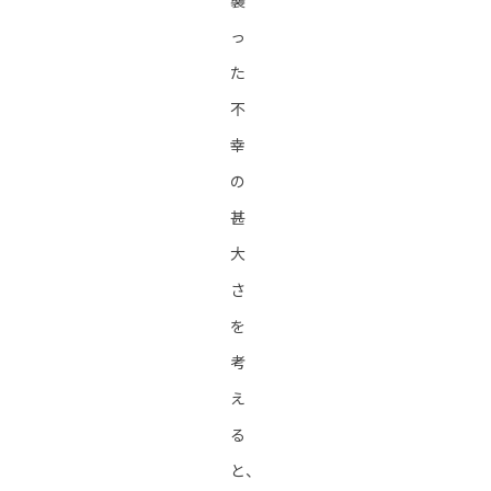
襲
っ
た
不
幸
の
甚
大
さ
を
考
え
る
と、