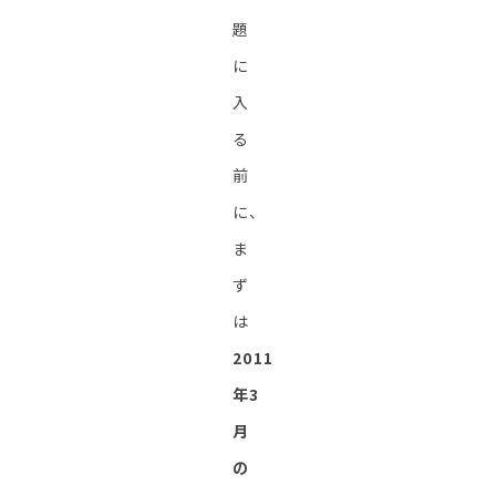
題
に
入
る
前
に、
ま
ず
は
2011
年3
月
の