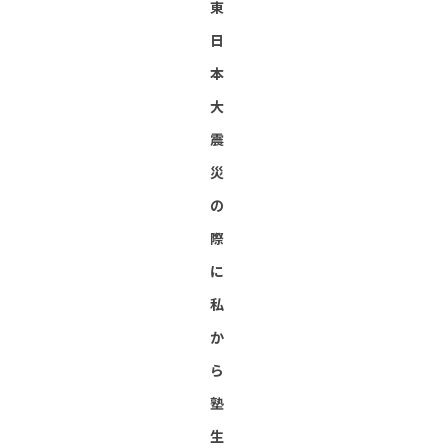
東
日
本
大
震
災
の
際
に
私
か
ら
塾
生