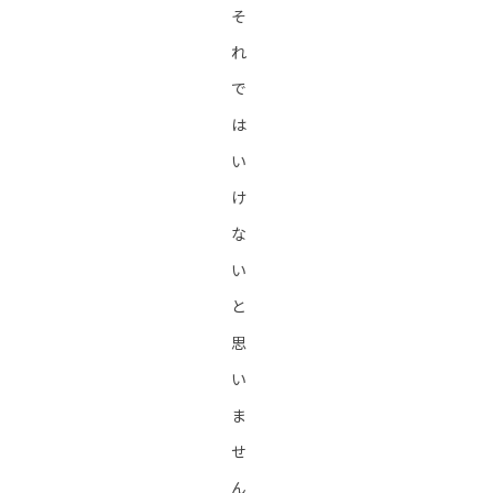
そ
れ
で
は
い
け
な
い
と
思
い
ま
せ
ん