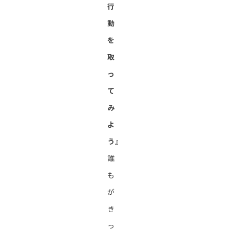
行
動
を
取
っ
て
み
よ
う』
誰
も
が
き
っ