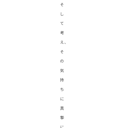
そ
し
て
考
え、
そ
の
気
持
ち
に
真
摯
に