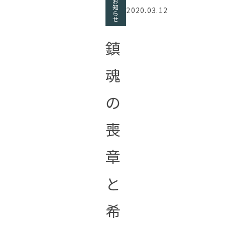
お
知
2020.03.12
ら
せ
鎮
魂
の
喪
章
と
希