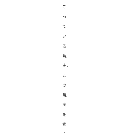
こ
っ
て
い
る
現
実、
こ
の
現
実
を
素