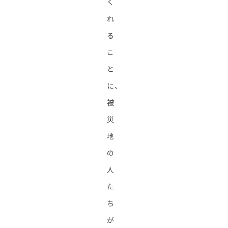
く
れ
る
こ
と
に、
被
災
地
の
人
た
ち
が