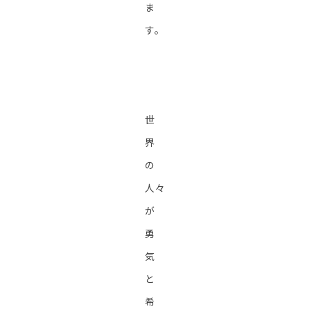
ま
す。
世
界
の
人々
が
勇
気
と
希